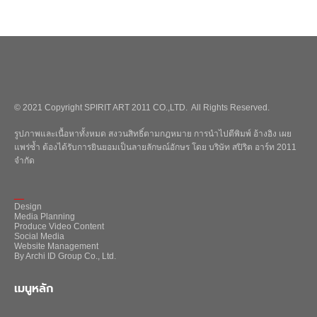
© 2021 Copyright SPIRIT ART 2011 CO.,LTD. All Rights Reserved.
รูปภาพและเนื้อหาทั้งหมด สงวนสิทธิ์ตามกฎหมาย การนำไปตีพิมพ์ อ้างอิง เผย
แพร่ซ้ำ ต้องได้รับการยินยอมเป็นลายลักษณ์อักษร โดย บริษัท สปิริต อาร์ท 2011
จำกัด
_
Design
Media Planning
Produce Video Content
Social Media
Website Management
By Archi ID Group Co., Ltd.
เมนูหลัก