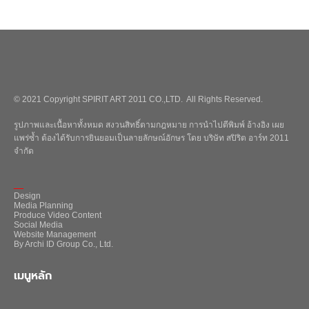
© 2021 Copyright SPIRIT ART 2011 CO.,LTD. All Rights Reserved.
รูปภาพและเนื้อหาทั้งหมด สงวนสิทธิ์ตามกฎหมาย การนำไปตีพิมพ์ อ้างอิง เผย
แพร่ซ้ำ ต้องได้รับการยินยอมเป็นลายลักษณ์อักษร โดย บริษัท สปิริต อาร์ท 2011
จำกัด
_
Design
Media Planning
Produce Video Content
Social Media
Website Management
By Archi ID Group Co., Ltd.
เมนูหลัก