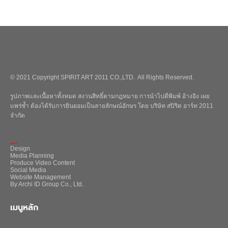
© 2021 Copyright SPIRIT ART 2011 CO.,LTD. All Rights Reserved.
รูปภาพและเนื้อหาทั้งหมด สงวนสิทธิ์ตามกฎหมาย การนำไปตีพิมพ์ อ้างอิง เผย
แพร่ซ้ำ ต้องได้รับการยินยอมเป็นลายลักษณ์อักษร โดย บริษัท สปิริต อาร์ท 2011
จำกัด
_
Design
Media Planning
Produce Video Content
Social Media
Website Management
By Archi ID Group Co., Ltd.
เมนูหลัก