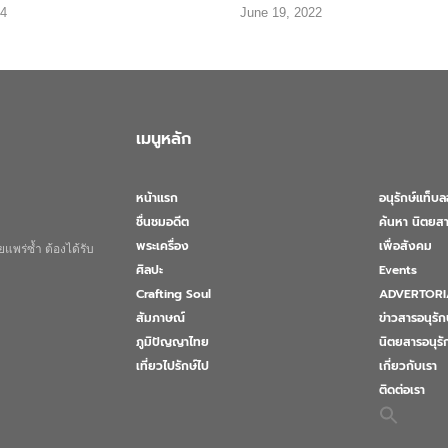
24
June 19, 2022
เมนูหลัก
หน้าแรก
อนุรักษ์แท็บ
ชื่นชมอดีต
ค้นหา นิตยสา
พระเครื่อง
เพื่อสังคม
แพร่ซ้ำ ต้องได้รับ
ศิลปะ
Events
Crafting Soul
ADVERTORI
สัมภาษณ์
ข่าวสารอนุรัก
ภูมิปัญญาไทย
นิตยสารอนุร
เที่ยวไปรักษ์ไป
เกี่ยวกับเรา
ติดต่อเรา