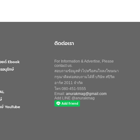
ติดต่อเรา
ลอยด์ Ebook
For Information & Advertise, Please
contact us.
รอนุรักษ์
สอบถามข้อมูลทั่วไปหรือสนใจลงโฆษณา
กรุณาติดต่อสอบถามได้ที่ บริษัท สปิริต
อาร์ท 2011 จำกัด
โทร 080-451-5555
AL
Email:
anurakmag@gmail.com
Add LINE @anurakmag
ษ์
ักษ์ YouTube
Search
for:
Search Button