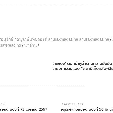
อนุรักษ์
/
อนุรักษ์แท็บลอยด์ anurakmagazine anurakmagazine
/
safereading
/
น่าอ่าน
/
ไทยเบฟ ตอกย้ำผู้นำด้านความยั่งยื
โครงการต้นแบบ “สถานีเก็บกลับ-รีไ
ักษ์
นิตยสารอนุรักษ์
บลอยด์ ฉบับที่ 73 เมษายน 2567
อนุรักษ์แท็บลอยด์ ฉบับที่ 56 มิถ