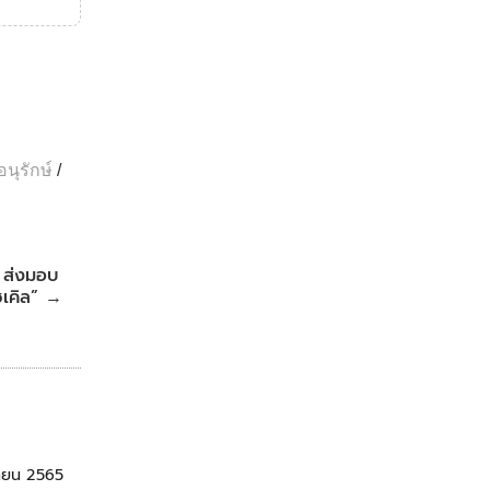
อนุรักษ์
/
น ส่งมอบ
ซเคิล”
→
ุนายน 2565