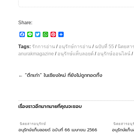
Share:
F
L
T
W
P
S
a
i
w
h
i
h
c
n
i
a
n
a
Tags:
รักการอ่าน
/
อนุรักษ์การอ่าน
/
ฉบับที่ 55
/
นิตยสาร
e
e
t
t
t
r
anurakmagazine
/
อนุรักษ์แท็บลอยด์
/
อนุรักษ์ออนไลน์
/
b
t
s
e
e
o
e
A
r
o
r
p
e
k
p
s
“ตึกเก่า” ในเชียงใหม่ ที่ยังไม่ถูกทอดทิ้ง
←
t
เรื่องราวอีกมากมายที่คุณจะชอบ
นิตยสารอนุรักษ์
นิตยสารอนุร
อนุรักษ์แท็บลอยด์ ฉบับที่ 66 เมษายน 2566
อนุรักษ์แท็