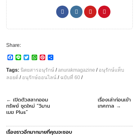
Share:
F
L
T
W
P
S
a
i
w
h
i
h
c
n
i
a
n
a
Tags:
นิตยสารอนุรักษ์
/
anurakmagazine
/
อนุรักษ์แท็บ
e
e
t
t
t
r
ลอยด์
/
อนุรักษ์ออนไลน์
/
ฉบับที่ 60
/
b
t
s
e
e
o
e
A
r
o
r
p
e
k
p
s
เปิดตัวสลากออม
เรื่องเล่าก่อนเข้า
←
t
ทรัพย์ ชุดใหม่ “วิมาน
เทศกาล
→
เมฆ Plus”
เรื่องราวอีกมากมายที่คุณจะชอบ