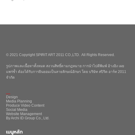
© 2021 Copyright SPIRIT ART 2011 CO.,LTD. All Rights Reserved.
รูปภาพและเนื้อหาทั้งหมด สงวนสิทธิ์ตามกฎหมาย การนำไปตีพิมพ์ อ้างอิง เผย
แพร่ซ้ำ ต้องได้รับการยินยอมเป็นลายลักษณ์อักษร โดย บริษัท สปิริต อาร์ท 2011
จำกัด
_
Design
Media Planning
Produce Video Content
Social Media
Website Management
By Archi ID Group Co., Ltd.
เมนูหลัก