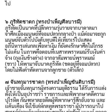
ไป
๖ ภูริทัตชาดก (ทรงบำเพ็ญศีลบารมี)
ภูริทัตเป็นนาคที่ปลีกความวุ่นวายจากบาดาลมา
จำศีลเมืองมนุษย์ที่จอมปลวกกลางป่า แม้ต่อมาจะถูก
มนุษย์จับตัวไปบังคับทุบตีให้เที่ยวเร่ไปแสดง
อภินิหารเล่นกลเพื่อหาเงิน ก็ยังคงรักษาศีลไม่โกรธ
ไม่แค้น ในภาพคือตอนที่เนสาทพราหมณ์รับเงินค่า
จ้าง (ถุงเงินข้างล่าง) จากอาลัมพายน์พราหมณ์
(ขวา) ให้พามาจับนาคภูริทัต (ขดอยู่ที่จอมปลวก)
โดยไม่ฟังคำทัดทานจากลูกชาย (ตัวเล็ก)
๗ จันทกุมารชาดก (ทรงบำเพ็ญขันติบารมี)
เจ้าชายจันทกุมารผู้ทรงความยุติธรรม ได้รับการแต่ง
ตั้งให้เป็นอุปราชว่า ราชการและพิพากษาคดีความ
ปุโรหิต กัณฑหาละอดีตผู้พิพากษารู้สึกอับอาย และ
แค้นเคือง จึงใช้เล่ห์กลทูลพระราชา ผู้ปรารถนาไป