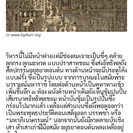
cr:www.lopburi.org
วิหารนี้ไม่มีหน้าต่างแต่มีช่องลมเจาะเป็นซี่ๆ คล้าย
ลูกกรง ลูกมะหวด แบบปราสาทขอม ซึ่งส่งอิทธิพลถึง
ศิลปกรรมอยุธยาตอนต้น ทางด้านหน้าจะมีประตูโค้ง
แบบฝรั่ง ซึ่งเป็นรูปแบบ จากการบูรณะในสมัยพระ
นารายณ์มหาราช โดยต่อด้านหน้าเป็นคูหาทางเข้า
เพิ่มขึ้นอีก ๑ ห้อง ผนังด้านหน้าเดิมยังเห็นซุ้มปูนปั้น
เศียรนาคอิทธิพลขอม หน้าบันซุ้มเป็นรูปปั้นซึ่ง
กร่อนไปมากแล้ว เหลือแต่ส่วนบนซึ่งยังพอดูออกว่า
เป็นพระพุทธประวัติตอนเสด็จออก บรรพชา หรือ
“มหาภิเนษกรมณ์” นอกจากนั้นยังมีลวดลายบัวเชิง
เสา หัวเสาเก่าฝีมือสมัย อยุธยาตอนต้นหลงเหลืออยู่