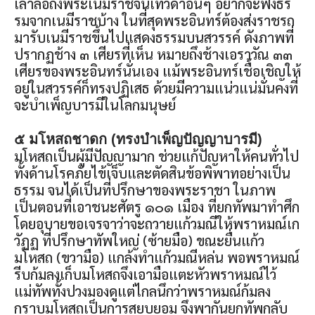
เล่าลือถึงพระเนมีราชจนเทวดาอื่นๆ อยากจะฟังธร
รมจากเนมีราชบ้าง ในที่สุดพระอินทร์ต้องส่งราชรถ
มารับเนมีราชขึ้นไปแสดงธรรมบนสวรรค์ ดังภาพที่
ปรากฏช้าง ๓ เศียรที่เห็น หมายถึงช้างเอราวัณ ๓๓
เศียรของพระอินทร์นั่นเอง แม้พระอินทร์เชื้อเชิญให้
อยู่ในสวรรค์ก็ทรงปฏิเสธ ด้วยมีความแน่วแน่มั่นคงที่
จะบำเพ็ญบารมีในโลกมนุษย์
๕ มโหสถชาดก (ทรงบำเพ็ญปัญญาบารมี)
มโหสถเป็นผู้มีปัญญามาก ช่วยแก้ปัญหาให้คนทั่วไป
ทั้งด้านโรคภัยไข้เจ็บและตัดสินข้อพิพาทอย่างเป็น
ธรรม จนได้เป็นที่ปรึกษาของพระราชา ในภาพ
เป็นตอนที่เอาชนะศัตรู ๑๐๑ เมือง ที่ยกทัพมาทำศึก
โดยอุบายขอเจรจาว่าจะถวายแก้วมณีให้พราหมณ์เก
วัฏฏ ที่ปรึกษาทัพใหญ่ (ซ้ายมือ) ขณะยื่นแก้ว
มโหสถ (ขวามือ) แกล้งทำแก้วมณีหล่น พอพราหมณ์
รีบก้มลงเก็บมโหสถจึงเอามือแตะหัวพราหมณ์ไว้
แม่ทัพทั้งปวงมองดูแต่ไกลนึกว่าพราหมณ์ก้มลง
กราบมโหสถเป็นการสยบยอม จึงพากันยกทัพกลับ