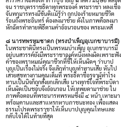
สวรรค์ว่าจะต้องทำการบูชายัญ ฆ่าสัตว์ มนุษย์ ตลอด
จน ราชบุตรราชธิดาทุกพระองค์ พระราชา หลงเชื่อ
จันทกุมารทรงมีขันติแม้รู้ว่า ถูกปองร้ายหมายชีวิต
ร้อนถึงพระอินทร์ ต้องลงมาช่วย ดังในภาพคือลงมา
หักฉัตรทำลายพิธีตามคำอ้อนวอนของ พระมเหสี
๘ นารทพรหมชาดก (ทรงบำเพ็ญอุเบกขาบารมี)
ในพระชาตินี้ทรงเป็นพรหมบำเพ็ญ อุเบกขาบารมี
อยู่บนสวรรค์ยังมีพระราชาองค์หนึ่งหลงผิดเพราะฟัง
คำของพราหมณ์คุณาชีวกที่ชี้ให้เห็นผิดๆ ว่าบาป
บุญเป็นเรื่องไม่จริง จึงเลิกทำบุญทำทานเสีย หันไป
เสวยสุขทางกามคุณเต็มที่ พระธิดาชื่อรุจาผู้ทำโรง
ทานเป็นนิจก็ถูกสั่งยกเลิกเสีย นางทุกข์ใจที่พระบิดา
เห็นผิดเป็นชอบจึงอ้อนวอน ให้เทพยดามาช่วย ใน
ภาพคือตอนที่พระนารทพรหมซึ่งมี ๔ หน้า เหาะมา
พร้อมคานและสาแหรกหาบภาชนะทอง เพื่อแสดง
ธรรมโปรดพระราชาให้เห็นบาปบุญคุณโทษและ
กลับใจได้ในท้ายที่สุด