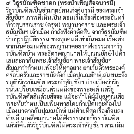
๙ วิธูรบัณฑิตชาดก (ทรงบำเพ็ญสัจจบารมี)
วิธูรบัณฑิตเป็นอำมาตย์คนเก่งคู่บารมี ของพระเจ้า
สัญชัยฯ ภาพที่เห็นเป็น ตอนเริ่มเรื่องคือพระอินทร์
ท้าวสุบรรณราช (ครุฑ) พญานาคราช และพระเจ้า
ธนัญชัยฯ เจ้าเมือง กำลังฟังคำตัดสิน จากวิธูรบัณฑิต
ว่าการปฏิบัติธรรม ของทุกคนดีเท่ากันหมด เรื่องต่อ
จากนั้นคือมเหสีของพญานาคอยากฟังธรรมจากวิธู
รบัณฑิตบ้าง พระธิดาพญานาคให้ปุณณยักษ์ไปท้า
เล่นสะกากับพระเจ้าสัญชัยฯ พระเจ้าสัญชัยฯ
สัญญาว่าถ้าตนแพ้จะให้ทุกอย่าง ยกเว้นตัวพระองค์
ครอบครัวและราชบัลลังก์ เมื่อปุณณยักษ์เล่นชนะจึง
ขอตัววิธูรบัณฑิต พระเจ้าสัญชัยฯ บ่ายเบี่ยงว่าวิธู
รนั้นเปรียบเหมือนส่วนหนึ่งของพระองค์ แต่วิธู
รบัณฑิตตัดสินด้วยสัจจะ แม้จะทำให้ผู้มีบุญคุณเสีย
พระทัยว่าตนเป็นเพียงทาสโดยกำเนิดและต้องไป
เมืองบาดาลกับปุณณยักษ์ แต่ท้ายที่สุดเรื่องก็จบลง
ด้วยดี มเหสีพญานาคได้ฟังธรรมจากวิธูร บัณฑิต
แล้วก็คืนตัววิธูรบัณฑิตให้พระเจ้าสัญชัยฯ ตามเดิม