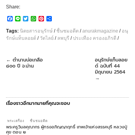
Share:
F
L
T
W
P
S
a
i
w
h
i
h
c
n
i
a
n
a
Tags:
นิตยสารอนุรักษ์
/
ชื่นชมอดีต
/
anurakmagazine
/
อนุ
e
e
t
t
t
r
รักษ์แท็บลอยด์
/
วัดไลย์
/
ลพบุรี
/
ประเทือง ครองอภิรดี
/
b
t
s
e
e
o
e
A
r
o
r
p
e
k
p
s
ตำนานบ่อเกลือ
อนุรักษ์แท็บลอย
←
t
๘๐๐ ปี จ.น่าน
ด์ ฉบับที่ 44
มิถุนายน 2564
→
เรื่องราวอีกมากมายที่คุณจะชอบ
พระเครื่อง
ชื่นชมอดีต
พระครูวิมลคุณากร ผู้ทรงอภิญญาฤทธิ์ เทพเจ้าแห่งสรรคบุรี หลวงปู่
ศุข ตอน ๒