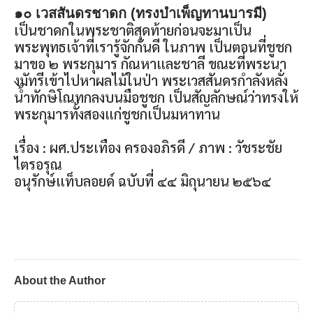
๑๐ เวสสันดรชาดก (ทรงบำเพ็ญทานบารมี)
เป็นชาดกในพระชาติสุดท้ายก่อนจะมาเป็น
พระพุทธเจ้าที่เรารู้จักกันดี ในภาพ เป็นตอนที่ชูชก
มาขอ ๒ พระกุมาร กัณหาและชาลี ขณะที่พระนา
งมัทรีเข้าไปหาผลไม้ในป่า พระเวสสันดรกำลังหลั่ง
น้ำทักษิโณทกลงบนมือชูชก เป็นสัญลักษณ์ว่าทรงให้
พระกุมารทั้งสองแก่ชูชกเป็นมหาทาน
เรื่อง : ผศ.ประเทือง ครองอภิรดี / ภาพ : วัชระชัย
ไตรอรุณ
อนุรักษ์แท็บลอยด์ ฉบับที่ ๔๔ มิถุนายน ๒๕๖๔
About the Author