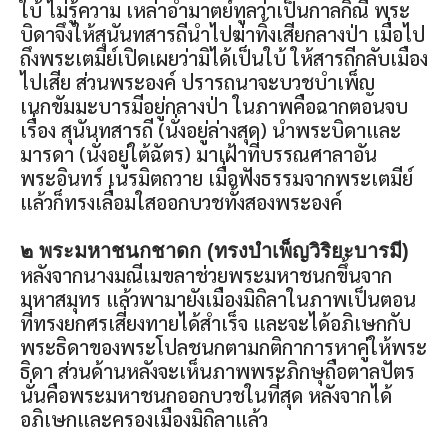
ใบ้ ไม่รู้ความ เหล่าอำมาตย์ทูลว่าเป็นกาลกิณี พระ
บิดาจึงให้สุนันทสารถีนำไปฆ่าทิ้งเสียกลางป่า เมื่อไป
ถึงพระเตมีย์เปิดเผยว่ามิได้เป็นใบ้ ให้สารถีกลับเมือง
ไปเสีย ส่วนพระองค์ ปรารถนาจะบวชบำเพ็ญ
เนกขัมมะบารมีอยู่กลางป่า ในภาพคือฉากตอนจบ
เรื่อง สุนันทสารถี (นั่งอยู่ล่างสุด) นำพระบิดาและ
มารดา (นั่งอยู่ใต้ฉัตร) มาเฝ้าที่บรรณศาลาอัน
พระอินทร์ เนรมิตถวาย เมื่อฟังธรรมจากพระเตมีย์
แล้วก็ทรงเลื่อมใสออกบวชทั้งสองพระองค์
๒ พระมหาชนกชาดก (ทรงบำเพ็ญวิริยะบารมี)
หลังจากนางมณีเมขลาช่วยพระมหาชนกขึ้นจาก
มหาสมุทร แล้วพามายังเมืองมิถิลาในภาพเป็นตอน
ที่ทรงยกศรเสี่ยงทายได้สำเร็จ และจะได้อภิเษกกับ
พระธิดาของพระโปลชนกตามกติกาการหาคู่ให้พระ
ธิดา ส่วนด้านหลังจะเห็นภาพพระภิกษุถือตาลปัตร
นั่นคือพระมหาชนกออกบวชในที่สุด หลังจากได้
อภิเษกและครองเมืองมิถิลาแล้ว