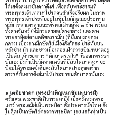
พระพุทธมารดาที่สวรรคตแล้วสถิตอยู่สวรรค์ชั้นดุสิต
ได้เสด็จลงมาชั้นดาวดึงส์ เพื่อสดับพระธรรมที่
พระพุทธเจ้าเทศนาโปรดจนสำเร็จอริยผล ในภาพ
พระพุทธเจ้าประทับอยู่ในซุ้มในลักษณะประทาน
อภัย เหล่าเทวดาและพรหมเฝ้าอยู่ทั้ง ๒ ข้าง พร้อม
ทั้งดวงจันทร์ (ที่มีกระต่ายอยู่ตรงกลาง) และดวง
พระอาทิตย์ตามคติของรามัญ (ที่มีนกยูงอยู่ตรง
กลาง) เบื้องล่างมีกษัตริย์เมืองสังกัสสะ ประทับบน
หลังช้าง ม้า และชาวเมืองคอยเฝ้าถวายบิณฑบาตอยู่
เป็นต้น เค้าของการ “ตักบาตรเทโว” วันออกพรรษา
นั่นเอง ยิ่งถ้าเป็นวัดทางเหนือที่มีบันไดนาคสูงๆ จะ
นิยมให้พระสงฆ์เดินลงบันไดนาคประดุจลงจาก
สวรรค์ชั้นดาวดึงส์มาให้ประชาชนตักบาตรนั่นเอง
๑ เตมียชาดก (ทรงบำเพ็ญเนกขัมมะบารมี)
ครั้งเสวยพระชาติเป็นพระเตมีย์ เมื่อครั้งทรงพระ
เยาว์ พระเตมีย์เห็นพระบิดา สั่งประหารนักโทษ จึง
ไม่คิดเป็นกษัตริย์ต่อจากพระบิดา เลยแสร้งทำเป็น