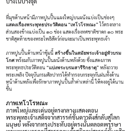
บ้างในบางจุด
ที่มุขด้านหน้ามีภาพปูนปั้นแผงใหญ่บนผนังแบ่งเป็นช่องๆ
ไว้ตรงกลาง
แสดงเรื่องพระพุทธประวัติตอน “เทโวโรหณะ”
ส่วนสองข้างแบ่งเป็น ๑๐ ช่อง แสดงเรื่องทศชาติชาดก ๑๐ พระ
ชาติสุดท้ายของพระโพธิสัตว์ก่อนจะมาเป็นพระพุทธเจ้า
ภาพปูนปั้นด้านหน้าซุ้มนี้
สร้างขึ้นในสมัยพระเจ้าอยู่หัวบรม
พร้อมกับภาพปูนปั้นผนังด้านหลังด้วย ซึ่งแสดงภาพ
โกศ
พระพุทธประวัติตอน
หลังถวาย
“แบ่งพระบรมสารีริกธาตุ”
พระเพลิง ปัจจุบันกรมศิลปากรได้ทำกรอบกระจกกันฝนทั้งด้าน
หน้าด้านหลังเพื่อรักษาภาพปูนปั้นล้ำค่าเหล่านี้ ให้คงอยู่ได้นาน
ขึ้น
ภาพเทโวโรหณะ
ภาพใหญ่และเด่นอยู่ตรงกลางแสดงตอน
พระพุทธเจ้าเสด็จจากสวรรค์ชั้นดาวดึงส์กลับสู่โลก
มนุษย์ หลังจากทรงประทับอยู่ตรงนั้นตลอดพรรษา