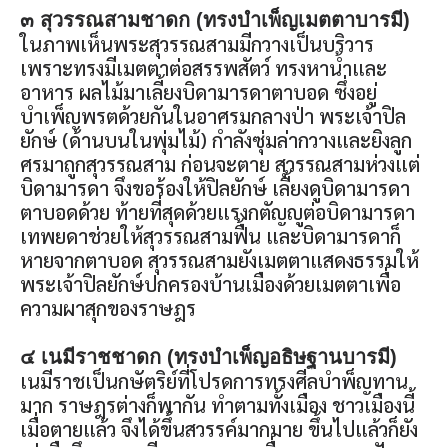
๓ สุวรรณสามชาดก (ทรงบำเพ็ญเมตตาบารมี)
ในภาพเห็นพระสุวรรณสามมีกวางเป็นบริวาร
เพราะทรงมีเมตตาต่อสรรพสัตว์ ทรงหาน้ำและ
อาหาร ผลไม้มาเลี้ยงบิดามารดาตาบอด ซึ่งอยู่
บำเพ็ญพรตด้วยกันในอาศรมกลางป่า พระเจ้าปิล
ยักษ์ (ด้านบนในพุ่มไม้) กำลังซุ่มล่ากวางและยิงลูก
ศรมาถูกสุวรรณสาม ก่อนจะตาย สุวรรณสามห่วงแต่
บิดามารดา จึงขอร้องให้ปิลยักษ์ เลี้ยงดูบิดามารดา
ตาบอดด้วย ท้ายที่สุดด้วยแรงกตัญญูต่อบิดามารดา
เทพยดาช่วยให้สุวรรณสามฟื้น และบิดามารดาก็
หายจากตาบอด สุวรรณสามยังเมตตาแสดงธรรมให้
พระเจ้าปิลยักษ์ปกครองบ้านเมืองด้วยเมตตาเพื่อ
ความผาสุกของราษฎร
๔ เนมีราชชาดก (ทรงบำเพ็ญอธิษฐานบารมี)
เนมีราชเป็นกษัตริย์ที่โปรดการทรงศีลบำพ็ญทาน
มาก ราษฎรต่างก็พากัน ทำตามทั้งเมือง ชาวเมืองนี้
เมื่อตายแล้ว จึงได้ขึ้นสวรรค์มากมาย ขึ้นไปแล้วก็ยัง