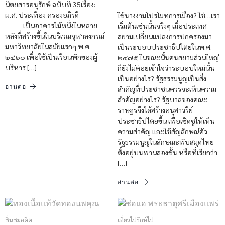
นิตยสารอนุรักษ์ ฉบับที่ 35เรื่อง:
ผ.ศ. ประเทือง ครองอภิรดี
ใช้นางงามโปรโมทการเมือง? ใช่…เรา
เป็นอาคารไม้หนึ่งในหลาย
เริ่มต้นเช่นนั้นจริงๆ เมื่อประเทศ
หลังที่สร้างขึ้นในบริเวณจุฬาลงกรณ์
สยามเปลี่ยนแปลงการปกครองมา
มหาวิทยาลัยในสมัยแรกๆ พ.ศ.
เป็นระบอบประชาธิปไตยในพ.ศ.
๒๔๖๐ เพื่อใช้เป็นเรือนพักของผู้
๒๔๗๕ ในขณะนั้นคนสยามส่วนใหญ่
บริหาร […]
ก็ยังไม่ค่อยเข้าใจว่าระบอบใหม่นั้น
เป็นอย่างไร? รัฐธรรมนูญเป็นสิ่ง
อ่านต่อ
สำคัญที่ประชาชนควรจะเห็นความ
สำคัญอย่างไร? รัฐบาลของคณะ
ราษฎรจึงได้สร้างอนุสาวรีย์
ประชาธิปไตยขึ้น เพื่อเชิดชูให้เห็น
ความสำคัญ และใช้สัญลักษณ์ตัว
รัฐธรรมนูญในลักษณะพับสมุดไทย
ตั้งอยู่บนพานสองชั้น หรือที่เรียกว่า
[…]
อ่านต่อ
ชื่นชมอดีต
เที่ยวไปรักษ์ไป