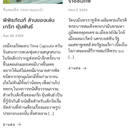
ราชสมภพ
ชื่นชมอดีต
บทความแนะนำ
Nov 2, 2023
พิพิธภัณฑ์ ล้านของเล่น
วัดนวมินทรราชูทิศ เฉลิมพระเกียรติ
เกริก ยุ้นพันธ์
พระบาทสมเด็จพระปรมินทรมหา
ภูมิพลอดุลยเดช ณ เมืองเรย์นัม ใกล้
Apr 24, 2024
เมืองเคมบริดจ์-นครบอสตัน รัฐ
แมสซาซูเซตส์ สหรัฐอเมริกา เนื่องใน
เหมือนเปิดผอบ Time Capsule ควัน
โอกาสฉลองสิริราชสมบัติครบ ๖๐
จินตนาการพวยพุ่งความสนุกสนาน
[…]
ในวัยเด็กปรากฏต่อหน้าอีกครั้งบาง
ชิ้นเคยเล่นและเคยมีบางชิ้นเคย
อ่านต่อ
อยากได้แต่ไม่เคยมีมากมายสารพัด
ชนิดจากทุกมุมโลกมีทั้งเก่ามากจน
เกิดไม่ทันมีทั้งเก่าน้อยๆ เพิ่งผ่านไป
หยกๆ ในวงการหนังสือวรรณกรรม
สำหรับเด็กชื่อของเกริก ยุ้นพันธ์ เป็น
ที่รู้จักกันดี หนังสือสำหรับเด็กวัยเริ่ม
หัดอ่านที่ท่านเขียนเรื่องและวาดรูป
ประกอบเองนั้น ทั้งสวยงาม […]
อ่านต่อ