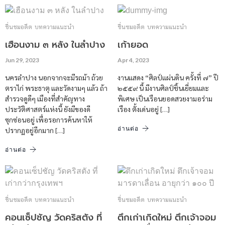
ชื่นชมอดีต
บทความแนะนำ
ชื่นชมอดีต
บทความแนะนำ
เฮือนงาม ๓ หลัง ในลำปาง
เก้ายอด
Jun 29, 2023
Apr 4, 2023
นครลำปาง นอกจากจะมีรถม้า ถ้วย
งานแสดง “ศิลป์แผ่นดิน ครั้งที่ ๗” ปี
ตราไก่ พระธาตุ และวัดงามๆ แล้ว ถ้า
๒๕๕๙ นี้ มีงานศิลป์ชิ้นเยี่ยมและ
สำรวจดูดีๆ เมืองที่สำคัญทาง
พิเศษ เป็นเรือนยอดสวยงามอร่าม
ประวัติศาสตร์แห่งนี้ ยังมีของดี
เรือง ตั้งเด่นอยู่ […]
ซุกซ่อนอยู่ เพื่อรอการค้นหาให้
อ่านต่อ
ปรากฏอยู่อีกมาก […]
อ่านต่อ
ชื่นชมอดีต
บทความแนะนำ
ชื่นชมอดีต
บทความแนะนำ
คอนเซ็ปชัญ วัดคริสตัง ที่
ตึกเก่าเกิดใหม่ ตึกเจ้าจอม