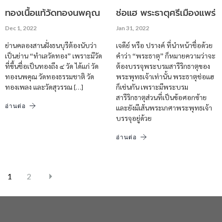
ทองเนื้อแท้วัดทองนพคุณ
ช่อแฮ พระธาตุศรีเมืองแพร่
Dec 1, 2022
Jan 31, 2022
ย่านคลองสานฝั่งธนบุรีต้องนับว่า
เจดีย์ หรือ ปรางค์ ที่นำหน้าชื่อด้วย
เป็นย่าน “ทำเลวัดทอง” เพราะมีวัด
คำว่า “พระธาตุ” ก็หมายความว่าจะ
ที่ขึ้นชื่อเป็นทองถึง ๔ วัด ได้แก่ วัด
ต้องบรรจุพระบรมสารีริกธาตุของ
ทองนพคุณ วัดทองธรรมชาติ วัด
พระพุทธเจ้าเท่านั้น พระธาตุช่อแฮ
ทองเพลง และวัดสุวรรณ […]
ก็เช่นกัน เพราะมีพระบรม
สารีริกธาตุส่วนที่เป็นข้อศอกซ้าย
อ่านต่อ
และยังมีเส้นพระเกศาพระพุทธเจ้า
บรรจุอยู่ด้วย
อ่านต่อ
1
2