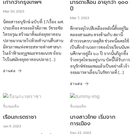
เก่ากว่ากรุงเทพฯ
มารดาเลื่อน อายุกว่า ๑๐๐
ปี
Mar 30, 2023
Mar 7, 2023
นิตยสารอนุรักษ์ ฉบับที่ 17เรื่อง: ผศ.
ประเทือง ครองอภิรดีภาพ: วัชระชัย
ตึกทรงยุโรปสีเหลืองหลังนี้ตั้งอยู่ริม
ไตรอรุณ สร้างมาตั้งแต่อยุธยาตอน
คลองสามเสน ตรงข้ามกับ สถานี
ปลายมากมายไปด้วยตํานานสืบสาน
ตำรวจนครบาลดุสิต ช่วงหนึ่งเคยใช้
มิตรภาพแห่งพระสหายต่างศาสนา
เป็นตึกอำนวยการของโรงเรียนนันท
ในเจ้าฟ้ามงกุฎขณะทรงผนวช ย้อน
นศึกษาอยู่ถึง ๖๐ ปี จากนั้นก็ถูกทิ้ง
ไปในสมัยอยุธยาตอนปลาย […]
ร้างทรุดโทรมอยู่นาน บัดนี้ได้รับการ
อนุรักษ์ซ่อมแซมแล้วเป็นอย่างดี เจ้า
อ่านต่อ
จอมมารดาเลื่อน ในรัชกาลที่ […]
อ่านต่อ
ชื่นชมอดีต
ชื่นชมอดีต
เรือนภะรตราชา
นางสาวไทย เริ่มจาก
การเมือง
Jan 9, 2023
Dec 22, 2022