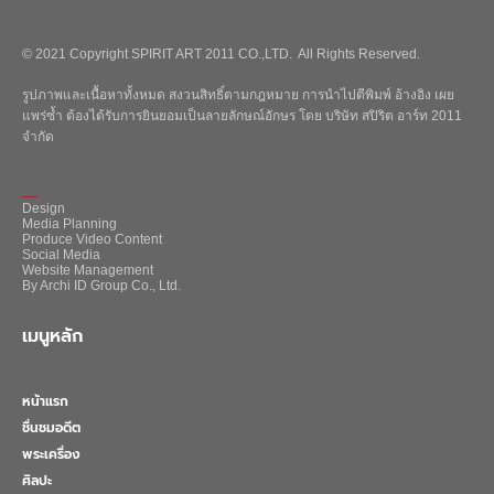
© 2021 Copyright SPIRIT ART 2011 CO.,LTD. All Rights Reserved.
รูปภาพและเนื้อหาทั้งหมด สงวนสิทธิ์ตามกฎหมาย การนำไปตีพิมพ์ อ้างอิง เผย
แพร่ซ้ำ ต้องได้รับการยินยอมเป็นลายลักษณ์อักษร โดย บริษัท สปิริต อาร์ท 2011
จำกัด
_
Design
Media Planning
Produce Video Content
Social Media
Website Management
By Archi ID Group Co., Ltd.
เมนูหลัก
หน้าแรก
ชื่นชมอดีต
พระเครื่อง
ศิลปะ