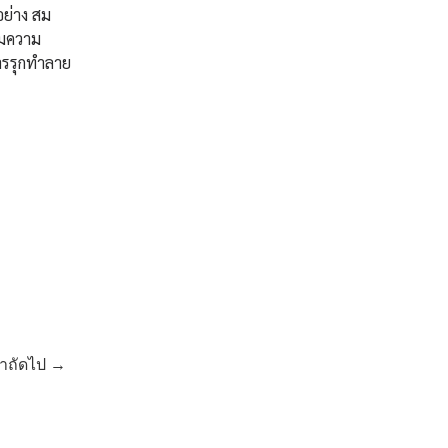
อย่าง สม
ชมความ
ารรุกทำลาย
้าถัดไป →