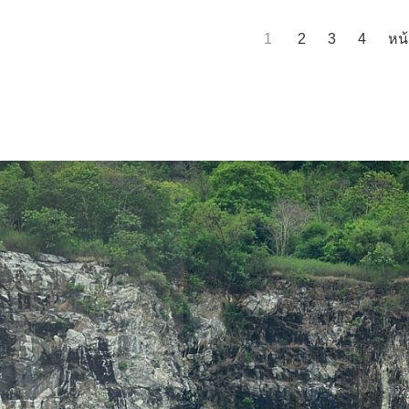
1
2
3
4
หน