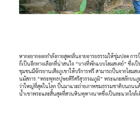
หากอยากออกกำลังกายสูดกลิ่นอายอารยธรรมให้ชุ่มปอด การป
ก็เป็นอีกทางเลือกที่น่าสนใจ “บางที่พักแบบโฮมสเตย์” ซึ่งเป็
ชุมชนมีจักรยานเสือภูเขาให้บริการฟรี สามารถปั่นจากโฮมสเ
นมัสการ “พระพุทธปุษยคีรีศรีสุวรรณภูมิ” พระแกะสลักบนภูผา
ว่าใหญ่ที่สุดในโลก ปั่นมาแวะถ่ายภาพชมธรรมชาติบนถนนสั
น้ำเขาพระและสิ้นสุดที่สวนหินพุหางนาคซึ่งเป็นละแวกใกล้เค