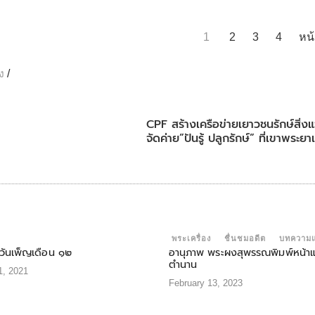
1
2
3
4
หน
ง
/
CPF สร้างเครือข่ายเยาวชนรักษ์สิ่ง
จัดค่าย”ปันรู้ ปลูกรักษ์” ที่เขาพระย
พระเครื่อง
ชื่นชมอดีต
บทความ
ันเพ็ญเดือน ๑๒
อานุภาพ พระผงสุพรรณพิมพ์หน้าแ
ตำนาน
, 2021
February 13, 2023