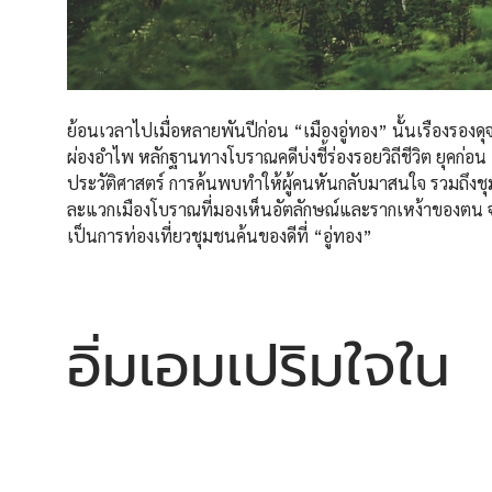
ย้อนเวลาไปเมื่อหลายพันปีก่อน “เมืองอู่ทอง” นั้นเรืองรอง
ผ่องอำไพ หลักฐานทางโบราณคดีบ่งชี้ร่องรอยวิถีชีวิต ยุคก่อน
ประวัติศาสตร์ การค้นพบทำให้ผู้คนหันกลับมาสนใจ รวมถึง
ละแวกเมืองโบราณที่มองเห็นอัตลักษณ์และรากเหง้าของตน 
เป็นการท่องเที่ยวชุมชนค้นของดีที่ “อู่ทอง”
อิ่มเอมเปริมใจใน