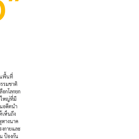
ง”
พื้นที่
ธรรมชาติ
ปลือกโลกยก
หญ่ที่มี
ในอดีตนำ
้เห็นถึง
ี่พุหางนาค
กแรงกายและ
น ป้องกัน