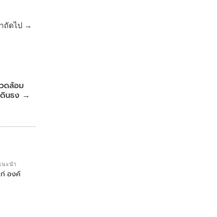
้าถัดไป →
แวดล้อม
าเดินธง
→
แนะนำ
ก่ องค์