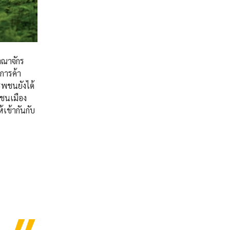
าณาจักร
การค้า
รพชนยังได้
มชนเมือง
้เข้ากันกับ