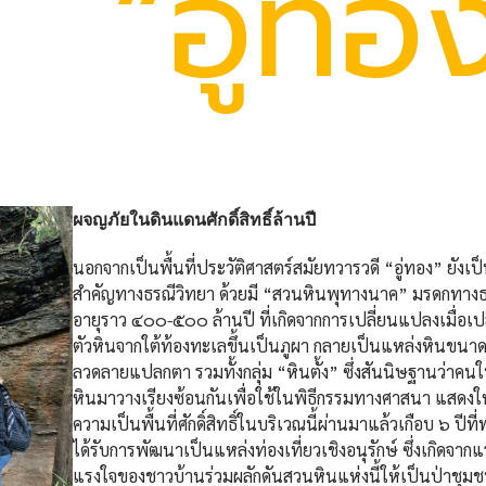
“อู่ทอ
ผจญภัยในดินแดนศักดิ์สิทธิ์ล้านปี
นอกจากเป็นพื้นที่ประวัติศาสตร์สมัยทวารวดี “อู่ทอง” ยังเป็น
สำคัญทางธรณีวิทยา ด้วยมี “สวนหินพุทางนาค” มรดกทาง
อายุราว ๔๐๐-๕๐๐ ล้านปี ที่เกิดจากการเปลี่ยนแปลงเมื่อเ
ตัวหินจากใต้ท้องทะเลขึ้นเป็นภูผา กลายเป็นแหล่งหินขนาดใ
ลวดลายแปลกตา รวมทั้งกลุ่ม “หินตั้ง” ซึ่งสันนิษฐานว่าคน
หินมาวางเรียงซ้อนกันเพื่อใช้ในพิธีกรรมทางศาสนา แสดงให
ความเป็นพื้นที่ศักดิ์สิทธิ์ในบริเวณนี้ผ่านมาแล้วเกือบ ๖ ปีท
ได้รับการพัฒนาเป็นแหล่งท่องเที่ยวเชิงอนุรักษ์ ซึ่งเกิดจา
แรงใจของชาวบ้านร่วมผลักดันสวนหินแห่งนี้ให้เป็นป่าชุมช