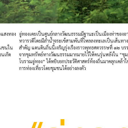
ดุจแสงทอง
อู่ทองเคยเป็นศูนย์กลางวัฒนธรรมมีฐานะเป็นเมืองท่าของอ
ทวารวดีโดยมีลำน้ำจระเข้สามพันที่ไหลลงทะเลเป็นเส้นทาง
ชุมชนใน
สำคัญ แดนดินถิ่นนี้เจริญรุ่งเรืองราวพุทธศตวรรษที่ ๑๒ บร
จนเกิด
จากขุมทรัพย์ทางวัฒนธรรมมากมายไว้ให้คนรุ่นหลังใน “ชุ
โบราณอู่ทอง” ได้หยิบยกประวัติศาสตร์ท้องถิ่นมาคลุกเคล้าให
การท่องเที่ยวโดยชุมชนได้อย่างลงตัว