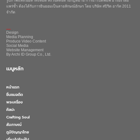
รูปภาพและเนื้อหาทั้งหมด สงวนสิทธิ์ตามกฎหมาย การนำไปตีพิมพ์ อ้างอิง เผย
แพร่ซ้ำ ต้องได้รับการยินยอมเป็นลายลักษณ์อักษร โดย บริษัท สปิริต อาร์ท 2011
จำกัด
_
Design
Media Planning
Produce Video Content
Social Media
Website Management
By Archi ID Group Co., Ltd.
เมนูหลัก
หน้าแรก
ชื่นชมอดีต
พระเครื่อง
ศิลปะ
Crafting Soul
สัมภาษณ์
ภูมิปัญญาไทย
เที่ยวไปรักษ์ไป