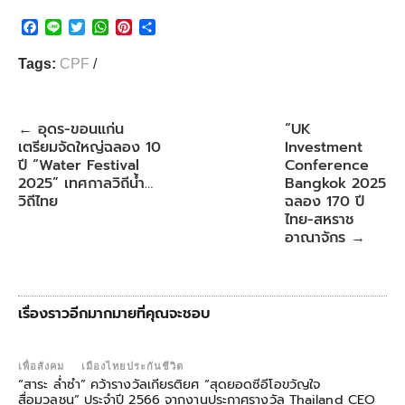
F
L
T
W
P
S
a
i
w
h
i
h
c
n
i
a
n
a
Tags:
CPF
/
e
e
t
t
t
r
b
t
s
e
e
o
e
A
r
o
r
p
e
อุดร-ขอนแก่น
“UK
←
k
p
s
เตรียมจัดใหญ่ฉลอง 10
Investment
t
ปี “Water Festival
Conference
2025” เทศกาลวิถีน้ำ…
Bangkok 2025
วิถีไทย
ฉลอง 170 ปี
ไทย-สหราช
อาณาจักร
→
เรื่องราวอีกมากมายที่คุณจะชอบ
เพื่อสังคม
เมืองไทยประกันชีวิต
“สาระ ล่ำซำ” คว้ารางวัลเกียรติยศ “สุดยอดซีอีโอขวัญใจ
สื่อมวลชน” ประจำปี 2566 จากงานประกาศรางวัล Thailand CEO