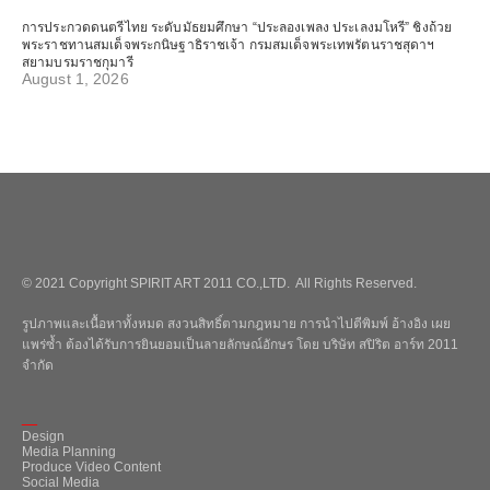
การประกวดดนตรีไทย ระดับมัธยมศึกษา “ประลองเพลง ประเลงมโหรี” ชิงถ้วย
พระราชทานสมเด็จพระกนิษฐาธิราชเจ้า กรมสมเด็จพระเทพรัตนราชสุดาฯ
สยามบรมราชกุมารี
August 1, 2026
© 2021 Copyright SPIRIT ART 2011 CO.,LTD. All Rights Reserved.
รูปภาพและเนื้อหาทั้งหมด สงวนสิทธิ์ตามกฎหมาย การนำไปตีพิมพ์ อ้างอิง เผย
แพร่ซ้ำ ต้องได้รับการยินยอมเป็นลายลักษณ์อักษร โดย บริษัท สปิริต อาร์ท 2011
จำกัด
_
Design
Media Planning
Produce Video Content
Social Media