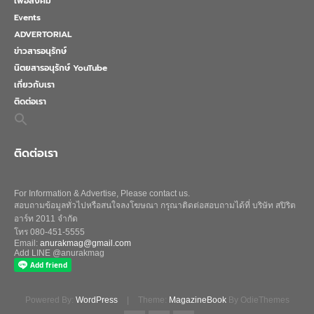
เพื่อสังคม
Events
ADVERTORIAL
ข่าวสารอนุรักษ์
นิตยสารอนุรักษ์ YouTube
เกี่ยวกับเรา
ติดต่อเรา
Search
for:
Search Button
ติดต่อเรา
For Information & Advertise, Please contact us.
สอบถามข้อมูลทั่วไปหรือสนใจลงโฆษณา กรุณาติดต่อสอบถามได้ที่ บริษัท สปิริต
อาร์ท 2011 จำกัด
โทร 080-451-5555
Email:
anurakmag@gmail.com
Add LINE @anurakmag
Powered By:
WordPress
|
Theme:
MagazineBook
By OdieThemes