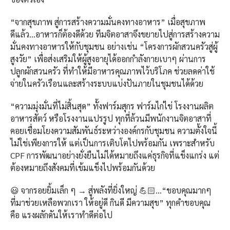
“จากสุขภาพ สู่การสร้างความมั่นคงทางอาหาร” เมื่อสุขภาพ
ดีแล้ว…อาหารก็ต้องดีด้วย ทีมจิตอาสาจึงขยายไปสู่การสร้างความ
มั่นคงทางอาหารให้กับชุมชน อย่างเช่น “โครงการผักสวนครัวสู่ผู้
สูงวัย” เพื่อส่งเสริมให้ผู้สูงอายุได้ออกกำลังกายเบาๆ ผ่านการ
ปลูกผักสวนครัว ที่ทำให้มีอาหารคุณภาพไว้บริโภค ช่วยลดค่าใช้
จ่ายในครัวเรือนและสร้างระบบแบ่งปันภายในชุมชนได้ด้วย
“ความมุ่งมั่นที่ไม่สิ้นสุด” ทั้งฟาร์มสุกร ฟาร์มไก่ไข่ โรงงานผลิต
อาหารสัตว์ หรือโรงงานแปรรูป ทุกที่ล้วนมีพนักงานจิตอาสาที่
คอยเชื่อมโยงความสัมพันธ์ระหว่างองค์กรกับชุมชน ความตั้งใจนี้
ไม่ใช่เพียงการให้ แต่เป็นการเติบโตไปพร้อมกัน เพราะสำหรับ
CPF การพัฒนาอย่างยั่งยืนไม่ได้หมายถึงแค่ธุรกิจที่แข็งแกร่ง แต่
ต้องหมายถึงสังคมที่เข้มแข็งไปพร้อมกันด้วย
😃 จากรอยยิ้มเล็ก ๆ → สู่พลังที่ยิ่งใหญ่ 💪🏻…“ขอบคุณมากๆ
ที่มาช่วยเหลือพวกเรา ให้อยู่ดี กินดี มีความสุข” ทุกคำขอบคุณ
คือ แรงผลักดันให้เราทำดีต่อไป