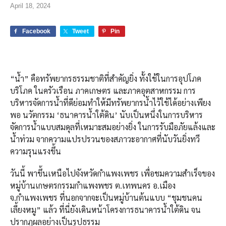
April 18, 2024
Facebook
Tweet
Pin
“น้ำ” คือทรัพยากรธรรมชาติที่สำคัญยิ่ง ทั้งใช้ในการอุปโภค
บริโภค ในครัวเรือน ภาคเกษตร และภาคอุตสาหกรรม การ
บริหารจัดการน้ำที่ดีย่อมทำให้มีทรัพยากรน้ำไว้ใช้ได้อย่างเพียง
พอ นวัตกรรม ‘ธนาคารน้ำใต้ดิน’ นับเป็นหนึ่งในการบริหาร
จัดการน้ำแบบสมดุลที่เหมาะสมอย่างยิ่ง ในการรับมือภัยแล้งและ
น้ำท่วม จากความแปรปรวนของสภาวะอากาศที่นับวันยิ่งทวี
ความรุนแรงขึ้น
วันนี้ พาขึ้นเหนือไปจังหวัดกำแพงเพชร เพื่อชมความสำเร็จของ
หมู่บ้านเกษตรกรรมกำแพงพชร ต.เทพนคร อ.เมือง
จ.กำแพงเพชร ที่นอกจากจะเป็นหมู่บ้านต้นแบบ “ชุมชนคน
เลี้ยงหมู” แล้ว ที่นี่ยังเดินหน้าโครงการธนาคารน้ำใต้ดิน จน
ปรากฏผลอย่างเป็นรูปธรรม