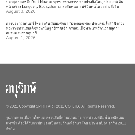
ปลุกสุดยอดพลัง Do It Now แก่ทุกช่องทางการขายอย่างยิ่งใหญ่ ประกาศเดิน
หน้าสร้าง Longevity Ecosystem ยกระดับคุณภาพชีวิตคนไทยอย่างยั่งยืน
August 3, 2026
การประกวดดนตรีไทย ระดับมัธยมศึกษา “ประลองเพลง ประเลงมโหรี” ชิงถ้วย
พระราชทานสมเด็จพระกนิษฐาธิราชเจ้า กรมสมเด็จพระเทพรัตนราชสุดาฯ
สยามบรมราชกุมารี
August 1, 2026
© 2021 Copyright SPIRIT ART 2011 CO.,LTD. All Rights Reserved.
รูปภาพและเนื้อหาทั้งหมด สงวนสิทธิ์ตามกฎหมาย การนำไปตีพิมพ์ อ้างอิง เผย
แพร่ซ้ำ ต้องได้รับการยินยอมเป็นลายลักษณ์อักษร โดย บริษัท สปิริต อาร์ท 2011
จำกัด