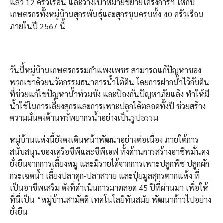
แล้ว 12 ครัวเรือน และวางเป้าหมายขยายโครงการฯ ให้กับ
เกษตรกรทั้งหมู่บ้านสุกรพันธุ์และสุกรขุนครบทั้ง 40 ครัวเรือน
ภายในปี 2567 นี้
วันนี้หมู่บ้านเกษตรกรรมกำแพงเพชร สามารถแก้ปัญหาของ
พวกเขาด้วยนวัตกรรมธนาคารน้ำใต้ดิน โดยการฝากน้ำไว้กับดิน
ที่ช่วยแก้ไขปัญหาน้ำท่วมขัง และป้องกันปัญหาภัยแล้ง ทำให้มี
น้ำใช้ในการเลี้ยงสุกรและการเพาะปลูกได้ตลอดทั้งปี ช่วยสร้าง
ความมั่นคงด้านทรัพยากรน้ำอย่างเป็นรูปธรรม
หมู่บ้านแห่งนี้ยังคงเดินหน้าพัฒนาอย่างต่อเนื่อง ภายใต้การ
สนับสนุนของเครือซีพีและซีพีเอฟ ทั้งด้านการสร้างอาชีพมั่นคง
ยั่งยืนจากการเลี้ยงหมู และมีรายได้จากการเพาะปลูกพืช ปลูกผัก
กระเฉดน้ำ เลี้ยงปลาดุก-ปลาสวาย และปุ๋ยมูลสุกรตากแห้ง ที่
เป็นอาชีพเสริม ดังที่ดำเนินการมาตลอด 45 ปีที่ผ่านมา เพื่อให้
ที่นี่เป็น “หมู่บ้านสามัคคี เทคโนโลยีทันสมัย พัฒนาก้าวไปอย่าง
ยั่งยืน