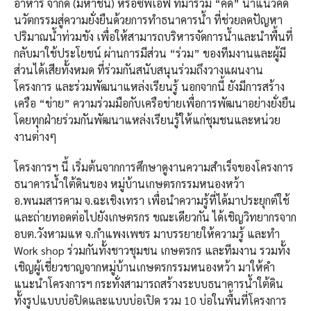
อาหาร จำกัด (มหาชน) หรือซีพีเอฟ ที่มาร่วม “คิด” นำแนวคิด
นวัตกรรมสู่ความยั่งยืนด้วยการทำธนาคารน้ำ ที่ช่วยลดปัญหา
ปริมาณน้ำท่วมขัง เพื่อให้สามารถบริหารจัดการน้ำและนำพื้นที่
กลับมาใช้ประโยชน์ ผ่านการมีส่วน “ร่วม” ของทีมงานและผู้มี
ส่วนได้เสียทั้งหมด ที่ร่วมกันสนับสนุนร่วมถึงวางแผนงาน
โครงการ และร่วมพัฒนาแหล่งเรียนรู้ นอกจากนี้ ยังมีการสร้าง
เครือ “ข่าย” ความร่วมมือกับเครือข่ายเพื่อการพัฒนาอย่างยั่งยืน
โดยทุกฝ่ายร่วมกันพัฒนาแหล่งเรียนรู้ให้แก่ชุมชนและหน่วย
งานต่างๆ
โครงการฯ นี้ เริ่มต้นจากการศึกษาดูงานความสำเร็จของโครงการ
ธนาคารน้ำใต้ดินของ หมู่บ้านเกษตรกรรมหนองหว้า
อ.พนมสารคาม จ.ฉะเชิงเทรา เพื่อนำความรู้ที่ได้มาประยุกต์ใช้
และถ่ายทอดต่อไปยังเกษตรกร ขณะเดียวกัน ได้เชิญวิทยากรจาก
อบต.วังหามแห จ.กำแพงเพชร มาบรรยายให้ความรู้ และทำ
Work shop ร่วมกันทั้งชาวชุมชน เกษตรกร และทีมงาน รวมทั้ง
เชิญผู้เชี่ยวชาญจากหมู่บ้านเกษตรกรรมหนองหว้า มาให้คำ
แนะนำโครงการฯ กระทั่งสามารถสร้างระบบธนาคารน้ำใต้ดิน
ทั้งรูปแบบบ่อปิดและแบบบ่อเปิด รวม 10 บ่อในพื้นที่โครงการ