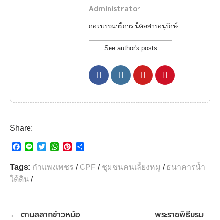
Administrator
กองบรรณาธิการ นิตยสารอนุรักษ์
See author's posts
Share:
F
L
T
W
P
S
a
i
w
h
i
h
c
n
i
a
n
a
Tags:
กำแพงเพชร
/
CPF
/
ชุมชนคนเลี้ยงหมู
/
ธนาคารน้ำ
e
e
t
t
t
r
ใต้ดิน
/
b
t
s
e
e
o
e
A
r
o
r
p
e
k
p
s
ตานสลากข้าวหม้อ
พระราชพิธีบรม
←
t