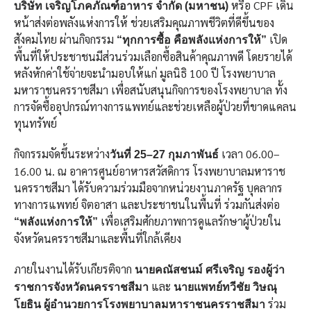
หรือ CPF เดิน
บริษัท เจริญโภคภัณฑ์อาหาร จำกัด (มหาชน)
หน้าส่งต่อพลังแห่งการให้ ช่วยเสริมคุณภาพชีวิตที่ดีขึ้นของ
สังคมไทย ผ่านกิจกรรม
เปิด
“ทุกการซื้อ คือพลังแห่งการให้”
พื้นที่ให้ประชาชนมีส่วนร่วมเลือกซื้อสินค้าคุณภาพดี โดยรายได้
หลังหักค่าใช้จ่ายจะนำมอบให้แก่ มูลนิธิ 100 ปี โรงพยาบาล
มหาราชนครราชสีมา เพื่อสนับสนุนกิจการของโรงพยาบาล ทั้ง
การจัดซื้ออุปกรณ์ทางการแพทย์และช่วยเหลือผู้ป่วยที่ขาดแคลน
ทุนทรัพย์
กิจกรรมจัดขึ้นระหว่าง
เวลา 06.00–
วันที่ 25–27 กุมภาพันธ์
16.00 น. ณ อาคารศูนย์อาหารสวัสดิการ โรงพยาบาลมหาราช
นครราชสีมา ได้รับความร่วมมือจากหน่วยงานภาครัฐ บุคลากร
ทางการแพทย์ จิตอาสา และประชาชนในพื้นที่ ร่วมกันส่งต่อ
เพื่อเสริมศักยภาพการดูแลรักษาผู้ป่วยใน
“พลังแห่งการให้”
จังหวัดนครราชสีมาและพื้นที่ใกล้เคียง
ภายในงานได้รับเกียรติจาก
นายคณัสชนม์ ศรีเจริญ รองผู้ว่า
และ
ราชการจังหวัดนครราชสีมา
นายแพทย์ทวีชัย วิษณุ
ร่วม
โยธิน ผู้อำนวยการโรงพยาบาลมหาราชนครราชสีมา