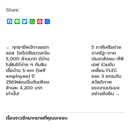
Share:
F
L
T
W
P
S
a
i
w
h
i
h
c
n
i
a
n
a
e
e
t
t
t
r
b
t
s
e
e
ทุกอาชีพมีทางออก
5 ภาคีเครือข่าย
←
o
e
A
r
ธอส. ใจดีเตรียมวงเงิน
ภาครัฐ–ภาค
o
r
p
e
k
p
s
5,000 ล้านบาท มีบ้าน
ประชาสังคม–ซีพี
t
ในฝันได้ง่าย ๆ กับสิน
เอฟ ร่วมขับ
เชื่อบ้าน S-em (Self
เคลื่อน FLEC
employee) ปี
ระยะ 3 ยกระดับ
2569ผ่อนเริ่มต้นเพียง
สวัสดิภาพ
ล้านละ 4,200 บาท
แรงงานประมง
เท่านั้น!
อย่างยั่งยืน
→
เรื่องราวอีกมากมายที่คุณจะชอบ