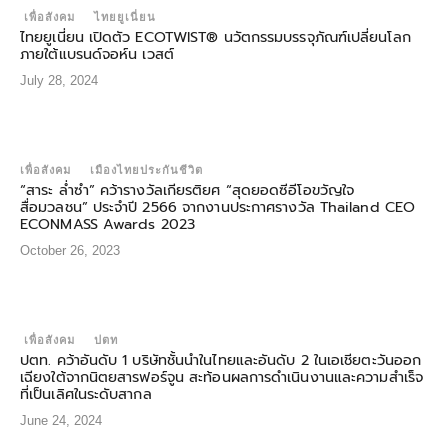
เพื่อสังคม
ไทยยูเนี่ยน
ไทยยูเนี่ยน เปิดตัว ECOTWIST® นวัตกรรมบรรจุภัณฑ์เปลี่ยนโลก
ภายใต้แบรนด์จอห์น เวสต์
July 28, 2024
เพื่อสังคม
เมืองไทยประกันชีวิต
“สาระ ล่ำซำ” คว้ารางวัลเกียรติยศ “สุดยอดซีอีโอขวัญใจ
สื่อมวลชน” ประจำปี 2566 จากงานประกาศรางวัล Thailand CEO
ECONMASS Awards 2023
October 26, 2023
เพื่อสังคม
ปตท
ปตท. คว้าอันดับ 1 บริษัทชั้นนำในไทยและอันดับ 2 ในเอเชียตะวันออก
เฉียงใต้จากนิตยสารฟอร์จูน สะท้อนผลการดำเนินงานและความสำเร็จ
ที่เป็นเลิศในระดับสากล
June 24, 2024