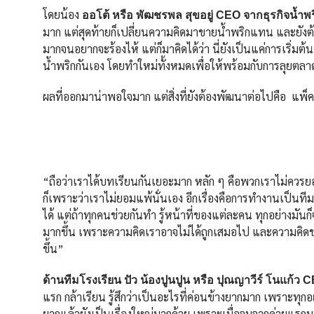
โดยน้อง
ออโต้ หรือ พัฒชรพล สุขอยู่ CEO จากธุรกิจน้ำพ
มาก แต่สุดท้ายก็เปลี่ยนความคิดมาขายน้ำพริกแทน และยังต้อง
มากจนอยากจะร้องไห้ แต่ก็มาคิดได้ว่า นี่ยังเป็นแค่การเริ่มต้น
น้ำพริกกันเอง โดยทำใหม่ทั้งหมดเพื่อให้พร้อมกับการลุยตลา
ผลที่ออกมาน่าพอใจมาก แต่สิ่งที่ยังต้องพัฒนาต่อไปคือ แพ็คเก
“ถือว่าเราได้บทเรียนกันเยอะมาก หลัก ๆ คือพวกเราไม่ควรย
ก็เพราะว่าเราไม่ยอมแพ้นั่นเอง อีกเรื่องคือการทำงานเป็นท
ได้ แต่ถ้าทุกคนช่วยกันทำ รู้หน้าที่ของแต่ละคน ทุกอย่างมันก็จ
มากขึ้น เพราะความคิดเราอาจไม่ได้ถูกเสมอไป และความคิดของ
ขึ้น”
ด้านทีมโรงเรียน ปัว น้องปูนปูน หรือ ปุณญาวีร์ โนแก้ว C
แรก กล้าเรียน รู้สึกว่าเป็นอะไรที่ค่อนข้างยากมาก เพราะทุ
ยากแล้วยังเป็นเรื่องใหญ่มากด้วย เพราะเมื่อจบจากค่ายแรกม