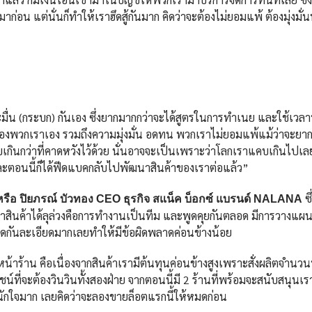
ก่อน แต่นั่นก็ทำให้เราฮึดสู้กันมาก คิดว่าจะต้องไม่ยอมแพ้ ต้องมุ่งมั่
มื่น (กระบก) กันเอง ซึ่งยากมากกว่าจะได้สูตรในการทำเนย และใช้เว
ีของพวกเราเอง รวมถึงความมุ่งมั่น อดทน พวกเราไม่ยอมแพ้แม้ว่าจะยา
บเกินกว่าที่คาดหวังไว้ด้วย นั่นอาจจะเป็นเพราะว่าโลกเราแคบเกินไปเล
 และตอนนี้ก็ได้ฟีดแบคกลับไปพัฒนาสินค้าของเราต่อแล้ว”
ซึ
 หรือ ปิยภรณ์ บัวทอง CEO ธุรกิจ สแน็ค บ็อกซ์ แบรนด์ NALANA
พัฒนาสินค้าได้ลุล่วงคือการทำงานเป็นทีม และพูดคุยกันตลอด มีการวางแ
บ คิดกันละเอียดมากเลยทำให้มีข้อผิดพลาดค่อนข้างน้อย
หน้าร้าน คือเนื่องจากสินค้าเรามีต้นทุนค่อนข้างสูงเพราะสั่งผลิตจำนวนน
ี่จะต้องวินวินทั้งสองฝ่าย จากตอนนี้มี 2 ร้านที่พร้อมจะสนับสนุนเรา
หนักใจมาก เลยคิดว่าจะลองขายล็อตแรกนี้ให้หมดก่อน