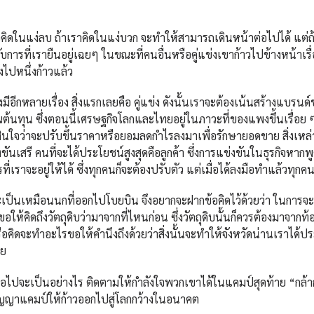
อคิดในแง่ลบ ถ้าเราคิดในแง่บวก จะทำให้สามารถเดินหน้าต่อไปได้ แต่ถ้า
รที่เรายืนอยู่เฉยๆ ในขณะที่คนอื่นหรือคู่แข่งเขาก้าวไปข้างหน้าเรื
งไปหนึ่งก้าวแล้ว
ังมีอีกหลายเรื่อง สิ่งแรกเลยคือ คู่แข่ง ดังนั้นเราจะต้องเน้นสร้างแบรนด
ำนวณต้นทุน ซึ่งตอนนี้เศรษฐกิจโลกและไทยอยู่ในภาวะที่ของแพงขึ้นเรื่อย 
ัดสินใจว่าจะปรับขึ้นราคาหรือยอมลดกำไรลงมาเพื่อรักษายอดขาย สิ่งเหล่า
นเสรี คนที่จะได้ประโยชน์สูงสุดคือลูกค้า ซึ่งการแข่งขันในธุรกิจหาก
ที่เราจะอยู่ให้ได้ ซึ่งทุกคนก็จะต้องปรับตัว แต่เมื่อได้ลงมือทำแล้วทุกคนก
ว จะเป็นเหมือนนกที่ออกไปโบยบิน จึงอยากจะฝากข้อคิดไว้ด้วยว่า ในการจ
ให้คิดถึงวัตถุดิบว่ามาจากที่ไหนก่อน ซึ่งวัตถุดิบนั้นก็ควรต้องมาจากท้อ
รือคิดจะทำอะไรขอให้คำนึงถึงด้วยว่าสิ่งนั้นจะทำให้จังหวัดน่านเราได้ป
าย
ต่อไปจะเป็นอย่างไร ติดตามให้กำลังใจพวกเขาได้ในแคมป์สุดท้าย “กล้าก
ัญญาแคมป์ให้ก้าวออกไปสู่โลกกว้างในอนาคต