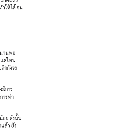
นทำให้ได้ จน
ลานานพอ
กแค่ไหน
ยคิดกังวล
่งมีการ
ผนการทำ
้อย ดังนั้น
แล้ว ยัง