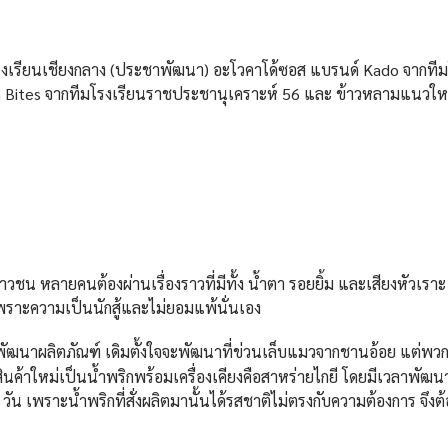
ีมโรงเรียนเชียงกลาง (ประชาพัฒนา) อะโวคาโด้ซอส แบรนด์ Kado จากทีม
์ Ten Bites จากทีมโรงเรียนราชประชานุเคราะห์ 56 และ ข้าวหลามแนวให
ยาวชน หลายคนต้องผ่านเรื่องราวที่มีทั้ง น้ำตา รอยยิ้ม และเสียงหัวเราะ
ราะความเป็นนักสู้และไม่ยอมแพ้นั่นเอง
พัฒนาผลิตภัณฑ์ เดิมตั้งใจจะพัฒนาที่ข่วนเล็บแมวจากชานอ้อย แต่พว
สินค้าใหม่เป็นน้ำพริกพร้อมเครื่องเคียงคือสาหร่ายไกยี โดยมีเวลาพัฒน
ัน เพราะน้ำพริกที่สั่งผลิตมานั้นได้รสชาติไม่ตรงกับความต้องการ จึงต้