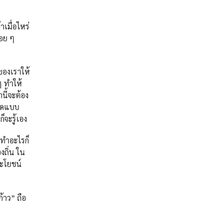
เมื่อไหร่
่อย ๆ
์ของเราให้
ๆ ทำให้
นี้จะต้อง
พูดแบบ
็จะรู้เอง
ะทำอะไรก็
งถิ่น ใน
ระโยชน์
้าว” ถือ