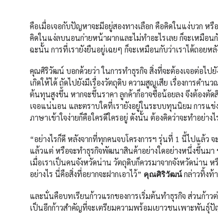
คือเมื่อเจอกับปัญหาจะมีอยู่สองทางเลือก คือคิดในแง่บวก หรื
คิดในแง่ลบนอนก่ายหน้าผากและไม่ทำอะไรเลย ก็จะเหมือนกับกา
ฉะนั้น การที่เรายังยืนอยู่เฉยๆ ก็จะเหมือนกับว่าเราได้ถอยหลั
คุณศิริวัฒน์ บอกด้วยว่า ในการทำธุรกิจ สิ่งที่จะต้องเจอต่อไปย
เกิดให้ได้ ถัดไปยังมีเรื่องวัตถุดิบ ความสูญเสีย เรื่องการค
ต้นทุนสูงขึ้น หากจะขึ้นราคา ลูกค้าก็อาจซื้อน้อยลง จึงต้องต
เจอแน่นอน และตราบใดที่เรายังอยู่ในระบบทุนนิยม การแข่งขั
ภาษาเข้าใจง่ายก็คือใครดีใครอยู่ ดังนั้น ต้องคิดว่าจะทำอย่างไร
“อย่างไรก็ดี หลังจากที่ทุกคนจบโครงการฯ รุ่นที่ 1 นี้ไปแล้
แล้วแต่ หรือจะทำธุรกิจพัฒนาสินค้าอย่างใดอย่างหนึ่งขึ้นมา ขอ
เมื่อเราเป็นคนจังหวัดน่าน วัตถุดิบก็ควรมาจากจังหวัดน่าน ห
อย่างไร นี่คือสิ่งที่อยากจะฝากเอาไว้”
กล่าวทิ้งท้
คุณศิริวัฒน์
และนั่นคือบทเรียนก้าวแรกของการเริ่มต้นทำธุรกิจ ส่วนก้าว
เป็นอีกก้าวสำคัญที่จะเตรียมความพร้อมเยาวชนเพาะพันธุ์ป