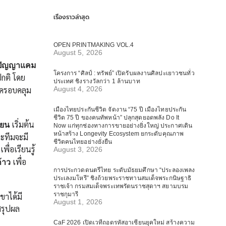
เรื่องราวล่าสุด
OPEN PRINTMAKING VOL.4
August 5, 2026
์ปัญญาแคม
โครงการ “ศิลป์ : ทรัพย์” เปิดรับผลงานศิลปะเยาวชนทั่ว
กติ โดย
ประเทศ ชิงรางวัลกว่า 1 ล้านบาท
นครอบคลุม
August 4, 2026
เมืองไทยประกันชีวิต จัดงาน “75 ปี เมืองไทยประกัน
ชีวิต 75 ปี ของคนทัพหน้า” ปลุกสุดยอดพลัง Do It
เริ่มต้น
ียน
Now แก่ทุกช่องทางการขายอย่างยิ่งใหญ่ ประกาศเดิน
หน้าสร้าง Longevity Ecosystem ยกระดับคุณภาพ
ละทีมจะมี
ชีวิตคนไทยอย่างยั่งยืน
ื่อเรียนรู้
August 3, 2026
เพื่อ
้าว
การประกวดดนตรีไทย ระดับมัธยมศึกษา “ประลองเพลง
ประเลงมโหรี” ชิงถ้วยพระราชทานสมเด็จพระกนิษฐาธิ
ราชเจ้า กรมสมเด็จพระเทพรัตนราชสุดาฯ สยามบรม
ราชกุมารี
ขาได้มี
August 1, 2026
สรุปผล
CaF 2026 เปิดเวทีถอดรหัสอาเซียนยุคใหม่ สร้างความ