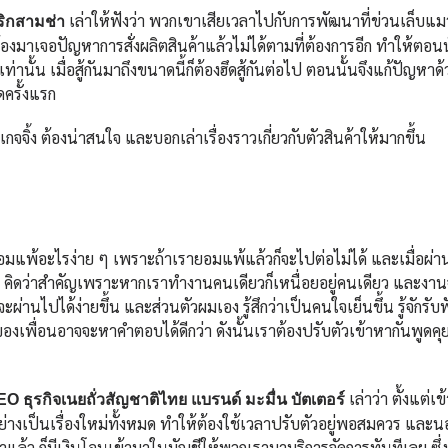
เล่าให้ฟังว่า พวกเขาเสียเวลาไปกับการพัฒนาที่ข่วนเล็บแม
ริกสามช่า
มาเจอปัญหาการสั่งผลิตสินค้าแล้วไม่ได้ตามที่ต้องการอีก ทำให้ตอนนั้
เท่านั้น เมื่อสู้กันมาถึงขนาดนี้ก็ต้องฮึดสู้กันต่อไป ตอนนั้นจึงแก้ปัญหา
ดครั้งแรก
จจิ้ง ต้องน่าสนใจ และบอกเล่าเรื่องราวเกี่ยวกับตัวสินค้าให้มากขึ้น
อมแพ้อะไรง่าย ๆ เพราะถ้าเรายอมแพ้แล้วก็จะไปต่อไม่ได้ และเมื่อผ่า
ีม คิดว่าสำคัญเพราะหากเราทำงานคนเดียวก็เหนื่อยอยู่คนเดียว และงาน
ะผ่านไปได้ง่ายขึ้น และส่วนตัวผมเอง รู้สึกว่าเป็นคนใจเย็นขึ้น รู้จักรับ
เพื่อนอาจจะหาคำตอบได้ดีกว่า ดังนั้นเราต้องปรับตัวเข้าหากันพูดคุ
เล่าว่า ตั้งแต่เ
EO ธุรกิจเนยถั่วสัญชาติไทย แบรนด์ มะมื่น บัตเตอร์
กอย่างเป็นเรื่องใหม่ทั้งหมด ทำให้ต้องใช้เวลาปรับตัวอยู่พอสมควร และ
าแล้ว ก็มีเงินโอนเข้ามาในบัญชีให้พวกเรามาบริการจัดการทันทีเลย ซึ่