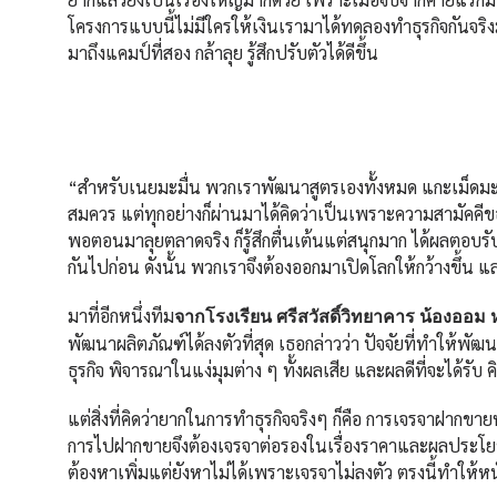
โครงการแบบนี้ไม่มีใครให้เงินเรามาได้ทดลองทำธุรกิจกันจริงมา
มาถึงแคมป์ที่สอง กล้าลุย รู้สึกปรับตัวได้ดีขึ้น
“สำหรับเนยมะมื่น พวกเราพัฒนาสูตรเองทั้งหมด แกะเม็ดมะ
สมควร แต่ทุกอย่างก็ผ่านมาได้คิดว่าเป็นเพราะความสามัคค
พอตอนมาลุยตลาดจริง ก็รู้สึกตื่นเต้นแต่สนุกมาก ได้ผลตอบรั
กันไปก่อน ดังนั้น พวกเราจึงต้องออกมาเปิดโลกให้กว้างขึ้น
มาที่อีกหนึ่งทีม
จากโรงเรียน ศรีสวัสดิ์วิทยาคาร น้องออม
พัฒนาผลิตภัณฑ์ได้ลงตัวที่สุด เธอกล่าวว่า ปัจจัยที่ทำให้
ธุรกิจ พิจารณาในแง่มุมต่าง ๆ ทั้งผลเสีย และผลดีที่จะได้รั
แต่สิ่งที่คิดว่ายากในการทำธุรกิจจริงๆ ก็คือ การเจรจาฝากขาย
การไปฝากขายจึงต้องเจรจาต่อรองในเรื่องราคาและผลประโยชน์ท
ต้องหาเพิ่มแต่ยังหาไม่ได้เพราะเจรจาไม่ลงตัว ตรงนี้ทำให้