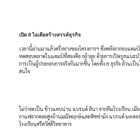
เปิด 8 ไอเดียสร้างสรรค์ธุรกิจ
เวลานี้ผ่านมาแล้วครึ่งทางของโครงการฯ ซึ่งหลังจากจบแคมป
ทดสอบตลาดในแคมป์ที่สองคือ กล้าลุย ด้วยการเปิดบูธแนะนำ
การเป็นผู้ประกอบการจริงกันมากขึ้น โดยทั้ง 8 ธุรกิจ ล้วนเป็
สนใจ
ไม่ว่าจะเป็น ข้าวแคบน่าน แบรนด์ ลินา จากทีมโรงเรียน เมือ
กาแฟจากดอยสูงบ้านมณีพฤกษ์และพิซซ่าม้ง แบรนด์ มงเดอพ
โรงเรียนศรีสวัสดิ์วิทยาคาร