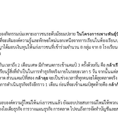
สำคัญของกิจกรรมบ่มเพาะเยาวชนระดับมัธยมปลาย
ในโครงการเพาะพันธุ
ที่จะเติมองค์ความรู้และทักษะใหม่นอกเหนือจากการเรียนในห้องเรียนป
าได้มอบเงินทุนให้แก่เยาวชนที่เข้าร่วมจำนวน 8 กลุ่ม จาก 8 โรงเรีย
ง
น กินเวลาถึง 2 เดือนเศษ มีกำหนดการเข้าแคมป์ 3 ครั้งด้วยกัน คือ
กล้าเร
รียนรู้สิ่งที่จำเป็นในการทำธุรกิจจริงภายในระยะเวลา 5 วัน จากนั้นแต่
ตลาด ส่วนแคมป์ที่สอง
จะเป็นช่วงเวลาที่ทุกคนจะได้ลุยตลาดจริง เพ
กล้าลุย
รดำเนินธุรกิจจริงอีกราว 1 เดือน ก่อนที่จะเข้าแคมป์สุดท้ายคือ
กล้าก
มอบองค์ความรู้ใหม่ให้แก่เยาวชนแล้ว ยังมอบประสบการณ์ใหม่ให้พวกเ
ดสร้างไอเดียธุรกิจ การวางแผนธุรกิจ การตลาด ไปจนถึงการจัดทำบัญชีและ