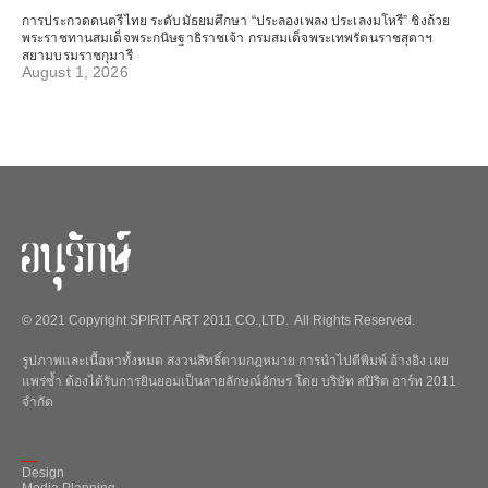
การประกวดดนตรีไทย ระดับมัธยมศึกษา “ประลองเพลง ประเลงมโหรี” ชิงถ้วย
พระราชทานสมเด็จพระกนิษฐาธิราชเจ้า กรมสมเด็จพระเทพรัตนราชสุดาฯ
สยามบรมราชกุมารี
August 1, 2026
© 2021 Copyright SPIRIT ART 2011 CO.,LTD. All Rights Reserved.
รูปภาพและเนื้อหาทั้งหมด สงวนสิทธิ์ตามกฎหมาย การนำไปตีพิมพ์ อ้างอิง เผย
แพร่ซ้ำ ต้องได้รับการยินยอมเป็นลายลักษณ์อักษร โดย บริษัท สปิริต อาร์ท 2011
จำกัด
_
Design
Media Planning