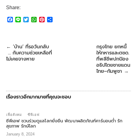
Share:
F
L
T
W
P
S
a
i
w
h
i
h
c
n
i
a
n
a
e
e
t
t
t
r
b
t
s
e
e
‘บ้าน’ ที่รอวันกลับ
กรุงไทย ยกหนี้
←
o
e
A
r
… กับความช่วยเหลือที่
ให้ทหารและตชด.
o
r
p
e
k
p
s
ไม่เคยจางหาย
ที่พลีชีพปกป้อง
t
อธิปไตยชายแดน
ไทย–กัมพูชา
→
เรื่องราวอีกมากมายที่คุณจะชอบ
เพื่อสังคม
ซีพีเอฟ
ซีพีเอฟ ชวนร่วมดูแลโลกยั่งยืน พัฒนาผลิตภัณฑ์คาร์บอนต่ำ รัก
สุขภาพ รักษ์โลก
January 8, 2024