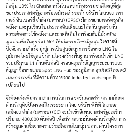
ถือหุ้น 10% ใน Ghasha หนึ่งในแหล่งก๊าซธรรมชาติใหญ่ที่สุด
ของประเทศสหรัฐอาหรับเอมิเรตส์ รวมทั้ง บริษัท โกลบอล เพา
เวอร์ ซินเนอร์ยี่ จำกัด (มหาชน) (GPSC) มีการขยายพอร์ตธุรกิจ
พลังงานหมุนเวียนในประเทศอินเดียและไต้หวัน สอดรับกับ
ความต้องการใช้พลังงานสะอาดที่เติบโตพร้อมกันนี้ยัง
สร้าง
วิเคราะห์
มูลค่าเพิ่มในธุรกิจ LNG ให้เกิดประโยชน์สูงสุด
ปัจจัยความสำเร็จ มุ่งสู่การเป็นศูนย์กลางการซื้อขาย LNG ใน
ภูมิภาค โดยใช้จุดแข็งด้านโครงสร้างพื้นฐาน พร้อมนำเข้า LNG
รวมปริมาณ 11 ล้านตันต่อปี ครอบคลุมทั้งสัญญาระยะยาวและ
สัญญาซื้อขายแบบ Spot LNG Hub ของภูมิภาค
ธุรกิจปิโตรเคมี
ที่มีความท้าทายจาก Industry Landscape ที่
และการกลั่น
เปลี่ยนไป
จึงต้องเร่งเพิ่มความสามารถในการแข่งขันและสร้างความมั่นคง
ด้านวัตถุดิบปิโตรเคมีในระยะยาว โดย บริษัท พีทีที โกลบอล
เคมิคอล จำกัด (มหาชน) (GC) จะนำเข้าอีเทนจากสหรัฐอเมริกา
ปริมาณ 400,000 ตันต่อปี เพื่อสร้างความมั่นคงด้านวัตถุดิบ การ
สร้างมูลค่าเพิ่มจากความร่วมมือภายในกลุ่ม ปตท. ผ่านโครงการ