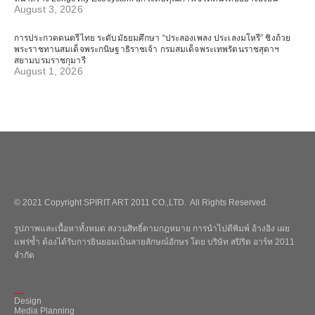
August 3, 2026
การประกวดดนตรีไทย ระดับมัธยมศึกษา “ประลองเพลง ประเลงมโหรี” ชิงถ้วย
พระราชทานสมเด็จพระกนิษฐาธิราชเจ้า กรมสมเด็จพระเทพรัตนราชสุดาฯ
สยามบรมราชกุมารี
August 1, 2026
© 2021 Copyright SPIRIT ART 2011 CO.,LTD. All Rights Reserved.
รูปภาพและเนื้อหาทั้งหมด สงวนสิทธิ์ตามกฎหมาย การนำไปตีพิมพ์ อ้างอิง เผย
แพร่ซ้ำ ต้องได้รับการยินยอมเป็นลายลักษณ์อักษร โดย บริษัท สปิริต อาร์ท 2011
จำกัด
_
Design
Media Planning