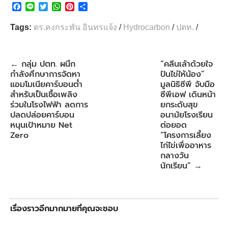
F
L
T
W
P
S
a
i
w
h
i
h
c
n
i
a
n
a
Tags:
ดร.คงกระพัน อินทรแจ้ง
/
Hydrocarbon
/
ปตท.
/
e
e
t
t
t
r
b
t
s
e
e
o
e
A
r
o
r
p
e
กลุ่ม ปตท. ผนึก
“คลีนเล้าด้วยใจ
←
k
p
s
กำลังศึกษาการจัดหา
ปันไข่ให้น้อง”
t
แอมโมเนียคาร์บอนต่ำ
มูลนิธิซีพี จับมือ
สำหรับเป็นเชื้อเพลิง
ซีพีเอฟ เดินหน้า
ร่วมในโรงไฟฟ้า ลดการ
ยกระดับสุข
ปลดปล่อยคาร์บอน
อนามัยโรงเรียน
หนุนเป้าหมาย Net
ต่อยอด
Zero
“โครงการเลี้ยง
ไก่ไข่เพื่ออาหาร
กลางวัน
นักเรียน”
→
เรื่องราวอีกมากมายที่คุณจะชอบ