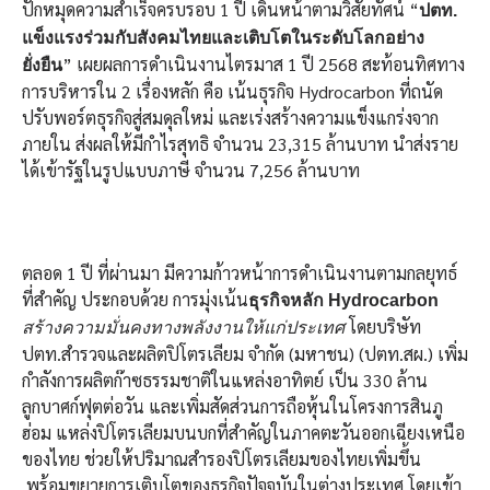
ปักหมุดความสำเร็จครบรอบ 1 ปี เดินหน้าตามวิสัยทัศน์ “
ปตท.
แข็งแรงร่วมกับสังคมไทยและเติบโตในระดับโลกอย่าง
” เผยผลการดำเนินงานไตรมาส 1 ปี 2568 สะท้อนทิศทาง
ยั่งยืน
การบริหารใน 2 เรื่องหลัก คือ เน้นธุรกิจ Hydrocarbon ที่ถนัด
ปรับพอร์ตธุรกิจสู่สมดุลใหม่ และเร่งสร้างความแข็งแกร่งจาก
ภายใน ส่งผลให้มีกำไรสุทธิ จํานวน 23,315 ล้านบาท นำส่งราย
ได้เข้ารัฐในรูปแบบภาษี จำนวน 7,256 ล้านบาท
ตลอด 1 ปี ที่ผ่านมา มีความก้าวหน้าการดำเนินงานตามกลยุทธ์
ที่สำคัญ ประกอบด้วย การมุ่งเน้น
ธุรกิจหลัก Hydrocarbon
โดยบริษัท
สร้างความมั่นคงทางพลังงานให้แก่ประเทศ
ปตท.สำรวจและผลิตปิโตรเลียม จำกัด (มหาชน) (ปตท.สผ.) เพิ่ม
กำลังการผลิตก๊าซธรรมชาติในแหล่งอาทิตย์ เป็น 330 ล้าน
ลูกบาศก์ฟุตต่อวัน และเพิ่มสัดส่วนการถือหุ้นในโครงการสินภู
ฮ่อม แหล่งปิโตรเลียมบนบกที่สำคัญในภาคตะวันออกเฉียงเหนือ
ของไทย ช่วยให้ปริมาณสำรองปิโตรเลียมของไทยเพิ่มขึ้น
พร้อมขยายการเติบโตของธุรกิจปัจจุบันในต่างประเทศ โดยเข้า