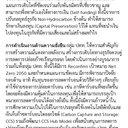
แผนการเติบโตที่ชัดเจนร่วมกับพันธมิตรที่เชี่ยวชาญ และ
สามารถพึ่งพาตัวเองได้ทางการเงิน (Self-funding) ทั้งนี้จากการ
ปรับกลยุทธ์ธุรกิจ Non-Hydrocarbon ข้างต้น ทำให้สามารถ
รักษาเงินลงทุน (Capital Preservation) ไว้ได้ แทนที่จะนำเงิน
ไปลงทุนในธุรกิจที่มีความเสี่ยงและไม่สร้างผลกำไร
กลุ่ม ปตท. ให้ความสำคัญกับ
การดำเนินงานด้านความยั่งยืน
การสร้างความมั่นคงทางพลังงาน สร้างการเติบโตทางธุรกิจควบคู่
การลดการปล่อยก๊าซเรือนกระจก โดยดำเนินการอย่างบูรณาการ
ร่วมกันทั้งกลุ่ม ปตท. ทั้งนี้ได้มีการ Reconfirm เป้าหมาย Net
Zero 2050 และกำหนดแผนงานชัดเจน มีการพิจารณาปัจจัย
รอบด้าน อาทิ ต้นทุนของการลดคาร์บอนด้วยวิธีต่างๆ เทียบกับ
ค่าใช้จ่ายของการปล่อยคาร์บอน เช่น ภาษีคาร์บอนที่จะเกิดขึ้น
โดยจะต้องมีความคุ้มค่าในการลงทุนเพื่อให้สามารถบรรลุเป้า
หมายการลดคาร์บอนได้อย่างยั่งยืน ทั้งนี้ยังมีความก้าวหน้าใน
การศึกษาความเป็นไปได้ในการประยุกต์ใช้เทคโนโลยีดักจับและ
กักเก็บก๊าซคาร์บอนไดออกไซด์ (Carbon Capture and Storage:
CCS) รวมถึงพัฒนา CCS Hub Model เพื่อสนับสนุนการลดการ
ปล่อยก๊าซเรือนกระจกจากการดำเนินธุรกิจของกลุ่ม ปตท. ซึ่งจะ