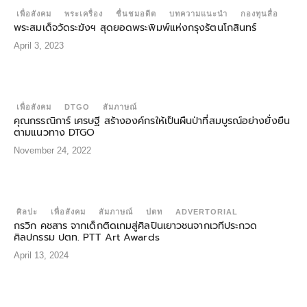
เพื่อสังคม
พระเครื่อง
ชื่นชมอดีต
บทความแนะนำ
กองทุนสื่อ
พระสมเด็จวัดระฆังฯ สุดยอดพระพิมพ์แห่งกรุงรัตนโกสินทร์
April 3, 2023
เพื่อสังคม
DTGO
สัมภาษณ์
คุณกรรณิการ์ เศรษฐี สร้างองค์กรให้เป็นผืนป่าที่สมบูรณ์อย่างยั่งยืน
ตามแนวทาง DTGO
November 24, 2022
ศิลปะ
เพื่อสังคม
สัมภาษณ์
ปตท
ADVERTORIAL
กรวิก คชสาร จากเด็กติดเกมสู่ศิลปินเยาวชนจากเวทีประกวด
ศิลปกรรม ปตท. PTT Art Awards
April 13, 2024