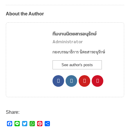
About the Author
ทีมงานนิตยสารอนุรักษ์
Administrator
กองบรรณาธิการ นิตยสารอนุรักษ์
See author's posts
Share:
F
L
T
W
P
S
a
i
w
h
i
h