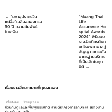
c
n
i
a
n
a
e
e
t
t
t
r
b
t
s
e
e
“มหาอุปรากรจีน
“Muang Thai
←
o
e
A
r
แต้จิ๋ว”เฉลิมฉลองครบ
Life
o
r
p
e
k
p
s
50 ปี ความสัมพันธ์
Assurance Ho
t
ไทย-จีน
spital Awards
2024” พิธีมอบ
รางวัลเกียรติยศ
แก่โรงพยาบาลคู่
สัญญา ยกระดับ
มาตรฐานบริการ
ที่เป็นเลิศในทุก
มิติ
→
เรื่องราวอีกมากมายที่คุณจะชอบ
เพื่อสังคม
ไทยยูเนี่ยน
ช่วยกันดูแลและฟื้นฟูธรรมชาติ สานต่อโครงการรักษ์ทะเล สร้างบ้าน
ปะการัง ณ ภูเก็ต