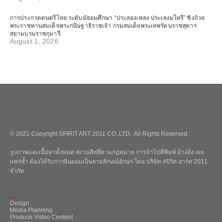
การประกวดดนตรีไทย ระดับมัธยมศึกษา “ประลองเพลง ประเลงมโหรี” ชิงถ้วย
พระราชทานสมเด็จพระกนิษฐาธิราชเจ้า กรมสมเด็จพระเทพรัตนราชสุดาฯ
สยามบรมราชกุมารี
August 1, 2026
© 2021 Copyright SPIRIT ART 2011 CO.,LTD. All Rights Reserved.
รูปภาพและเนื้อหาทั้งหมด สงวนสิทธิ์ตามกฎหมาย การนำไปตีพิมพ์ อ้างอิง เผย
แพร่ซ้ำ ต้องได้รับการยินยอมเป็นลายลักษณ์อักษร โดย บริษัท สปิริต อาร์ท 2011
จำกัด
_
Design
Media Planning
Produce Video Content