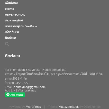
เพื่อสังคม
Events
ADVERTORIAL
ข่าวสารอนุรักษ์
นิตยสารอนุรักษ์ YouTube
เกี่ยวกับเรา
ติดต่อเรา
Search
for:
Search Button
ติดต่อเรา
For Information & Advertise, Please contact us.
สอบถามข้อมูลทั่วไปหรือสนใจลงโฆษณา กรุณาติดต่อสอบถามได้ที่ บริษัท สปิริต
อาร์ท 2011 จำกัด
โทร 080-451-5555
Email:
anurakmag@gmail.com
Add LINE @anurakmag
Powered By:
WordPress
|
Theme:
MagazineBook
By OdieThemes