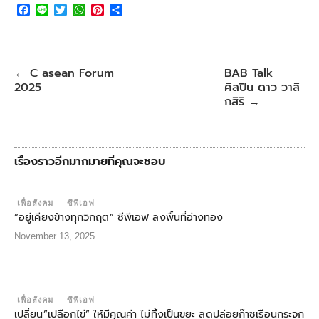
F
L
T
W
P
S
a
i
w
h
i
h
c
n
i
a
n
a
e
e
t
t
t
r
b
t
s
e
e
C asean Forum
BAB Talk
←
o
e
A
r
2025
ศิลปิน ดาว วาสิ
o
r
p
e
k
p
s
กสิริ
→
t
เรื่องราวอีกมากมายที่คุณจะชอบ
เพื่อสังคม
ซีพีเอฟ
“อยู่เคียงข้างทุกวิกฤต” ซีพีเอฟ ลงพื้นที่อ่างทอง
November 13, 2025
เพื่อสังคม
ซีพีเอฟ
เปลี่ยน”เปลือกไข่” ให้มีคุณค่า ไม่ทิ้งเป็นขยะ ลดปล่อยก๊าซเรือนกระจก