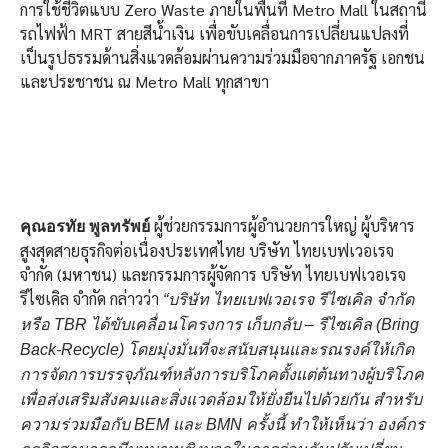
การใช้ชีวิตแบบ Zero Waste ภายในพื้นที่ Metro Mall ในสถานี
รถไฟฟ้า MRT สายสีน้ำเงิน เพื่อขับเคลื่อนการเปลี่ยนแปลงที่
เป็นรูปธรรมด้านสิ่งแวดล้อมผ่านความร่วมมือจากภาครัฐ เอกชน
และประชาชน ณ Metro Mall ทุกสาขา
ผู้ช่วยกรรมการผู้อำนวยการใหญ่ ผู้บริหาร
คุณอรทัย พูลทรัพย์
สูงสุดสายธุรกิจต่อเนื่องประเทศไทย บริษัท ไทยเบฟเวอเรจ
จำกัด (มหาชน) และกรรมการผู้จัดการ บริษัท ไทยเบฟเวอเรจ
รีไซเคิล จำกัด กล่าวว่า
“
บริษัท
ไทยเบฟเวอเรจ รีไซเคิล
จำกัด
หรือ
TBR
ได้ขับเคลื่อนโครงการ
เก็บกลับ
–
รีไซเ
คิล (
Bring
Back-Recycle)
โดยมุ่งมั่นที่จะสนับสนุนและรณรงค์ให้เกิด
การจัดการบรรจุภัณฑ์หลังการบริโภคตั้งแต่
ต้
นทางผู้บริโภค
เพื่อส่งเสริมสังคมและสิ่งแวดล้อมให้ยั่งยืนไปด้วยกัน
สำหรับ
ความร่วมมือกับ
BEM
และ
BMN
ครั้งนี้
ทำ
ให้เห็นว่า
องค์กร