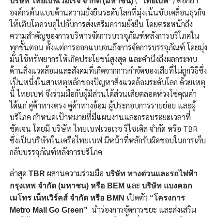
(“
”) ตอกย้ำ
บริษัท ไทยเบฟเวอเรจ จำกัด (มหาชน)
ไทยเบฟ
องค์กรต้นแบบด้านความยั่งยืนระดับโลกที่มุ่งเน้นขับเคลื่อนธุรกิจ
ให้เติบโตควบคู่ไปกับการส่งเสริมความยั่งยืน โดยตระหนักถึง
ความสำคัญของการบริหารจัดการบรรจุภัณฑ์หลังการบริโภคใน
ทุกขั้นตอน ตั้งแต่การออกแบบจนถึงการจัดการบรรจุภัณฑ์ โดยมุ่ง
มั่นใช้ทรัพยากรให้เกิดประโยชน์สูงสุด และคำนึงถึงผลกระทบ
ด้านสิ่งแวดล้อมและสังคมที่เกิดจากการกำจัดของเสียที่ไม่ถูกวิธีซึ่ง
เป็นหนึ่งในสาเหตุหลักของปัญหาสิ่งแวดล้อมระดับโลก ด้วยเหตุ
นี้ ไทยเบฟ จึงร่วมมือกับผู้มีส่วนได้ส่วนเสียตลอดห่วงโซ่คุณค่า
ได้แก่ คู่ค้าทางตรง คู่ค้าทางอ้อม ผู้ประกอบการรายย่อย และผู้
บริโภค กำหนดเป้าหมายที่มีแผนงานและกรอบระยะเวลาที่
ชัดเจน โดยมี บริษัท ไทยเบฟเวอเรจ รีไซเคิล จำกัด หรือ TBR
ซึ่งเป็นบริษัทในเครือไทยเบฟ มีหน้าที่หลักรับผิดชอบในการเก็บ
กลับบรรจุภัณฑ์หลังการบริโภค
ล่าสุด
ผสานความร่วมมือ
TBR
บริษัท
ทางด่วนและรถไฟฟ้า
และ
กรุงเทพ จำกัด (มหาชน) หรือ
BEM
บริษัท แบงคอก
เปิดตัว
เมโทร เน็ทเวิร์คส์ จำกัด
หรือ
BMN
“โครงการ
นำร่องการจัดการขยะ และส่งเสริม
Metro Mall Go Green”