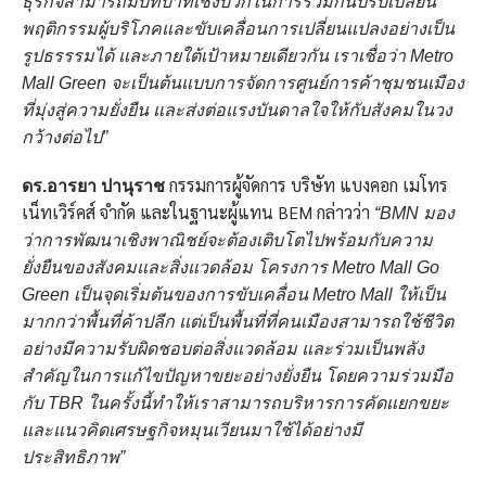
ธุรกิจสามารถมีบทบาทเชิงบวกในการร่วมกันปรับเปลี่ยน
พฤติกรรมผู้บริโภคและขับเคลื่อนการเปลี่ยนแปลงอย่างเป็น
รูปธรรรมได้ และภายใต้เป้าหมายเดียวกัน เราเชื่อว่า
Metro
Mall Green
จะเป็นต้นแบบการจัดการศูนย์การค้าชุมชนเมือง
ที่มุ่งสู่ความยั่งยืน และส่งต่อแรงบันดาลใจให้กับสังคมในวง
กว้างต่อไป”
กรรมการผู้จัดการ บริษัท แบงคอก เมโทร
ดร.อารยา ปานุราช
เน็ทเวิร์คส์ จำกัด และในฐานะผู้แทน BEM กล่าวว่า
“BMN
มอง
ว่าการพัฒนาเชิงพาณิชย์จะต้องเติบโตไปพร้อมกับความ
ยั่
งยืนของสังคมและสิ่งแวดล้อม โครงการ
Metro Mall Go
Green
เป็นจุดเริ่มต้นของการขับเคลื่อน
M
etro
Mall
ให้เป็น
มากกว่าพื้นที่ค้าปลีก แต่เป็นพื้นที่ที่คนเมืองสามารถใช้ชีวิต
อย่างมีความรับผิดชอบต่อสิ่งแวดล้อม และร่วมเป็นพลัง
สำคัญในการแก้ไขปัญหาขยะอย่างยั่งยืน โดยความร่วมมือ
กับ
TBR
ในครั้งนี้ทำให้เราสามารถบริหารการคัดแยกขยะ
และแนวคิดเศรษฐกิจหมุนเวียนมาใช้ได้อย่างมี
ประสิทธิภาพ”