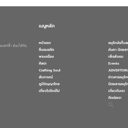
เมนูหลัก
หน้าแรก
อนุรักษ์แท็บ
แพร่ซ้ำ ต้องได้รับ
ชื่นชมอดีต
ค้นหา นิตยสา
พระเครื่อง
เพื่อสังคม
ศิลปะ
Events
Crafting Soul
ADVERTORI
สัมภาษณ์
ข่าวสารอนุรัก
ภูมิปัญญาไทย
นิตยสารอนุร
เที่ยวไปรักษ์ไป
เกี่ยวกับเรา
ติดต่อเรา