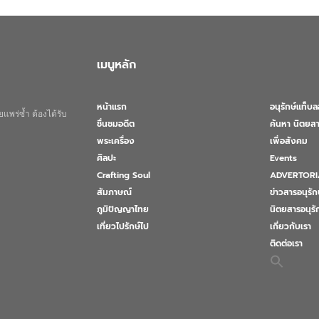
เมนูหลัก
หน้าแรก
อนุรักษ์แท็บ
แพร่ซ้ำ ต้องได้รับ
ชื่นชมอดีต
ค้นหา นิตยสา
พระเครื่อง
เพื่อสังคม
ศิลปะ
Events
Crafting Soul
ADVERTORI
สัมภาษณ์
ข่าวสารอนุรัก
ภูมิปัญญาไทย
นิตยสารอนุร
เที่ยวไปรักษ์ไป
เกี่ยวกับเรา
ติดต่อเรา