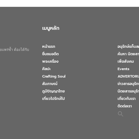
เมนูหลัก
หน้าแรก
อนุรักษ์แท็บ
แพร่ซ้ำ ต้องได้รับ
ชื่นชมอดีต
ค้นหา นิตยสา
พระเครื่อง
เพื่อสังคม
ศิลปะ
Events
Crafting Soul
ADVERTORI
สัมภาษณ์
ข่าวสารอนุรัก
ภูมิปัญญาไทย
นิตยสารอนุร
เที่ยวไปรักษ์ไป
เกี่ยวกับเรา
ติดต่อเรา