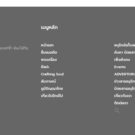
เมนูหลัก
หน้าแรก
อนุรักษ์แท็บ
แพร่ซ้ำ ต้องได้รับ
ชื่นชมอดีต
ค้นหา นิตยสา
พระเครื่อง
เพื่อสังคม
ศิลปะ
Events
Crafting Soul
ADVERTORI
สัมภาษณ์
ข่าวสารอนุรัก
ภูมิปัญญาไทย
นิตยสารอนุร
เที่ยวไปรักษ์ไป
เกี่ยวกับเรา
ติดต่อเรา