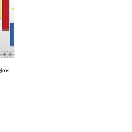
ู่การ