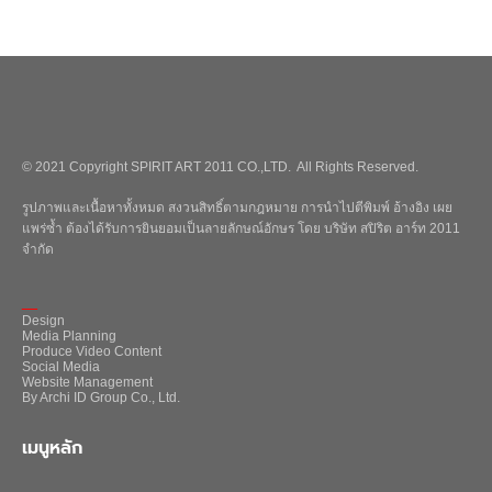
© 2021 Copyright SPIRIT ART 2011 CO.,LTD. All Rights Reserved.
รูปภาพและเนื้อหาทั้งหมด สงวนสิทธิ์ตามกฎหมาย การนำไปตีพิมพ์ อ้างอิง เผย
แพร่ซ้ำ ต้องได้รับการยินยอมเป็นลายลักษณ์อักษร โดย บริษัท สปิริต อาร์ท 2011
จำกัด
_
Design
Media Planning
Produce Video Content
Social Media
Website Management
By Archi ID Group Co., Ltd.
เมนูหลัก