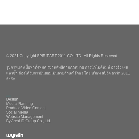
© 2021 Copyright SPIRIT ART 2011 CO.,LTD. All Rights Reserved.
รูปภาพและเนื้อหาทั้งหมด สงวนสิทธิ์ตามกฎหมาย การนำไปตีพิมพ์ อ้างอิง เผย
แพร่ซ้ำ ต้องได้รับการยินยอมเป็นลายลักษณ์อักษร โดย บริษัท สปิริต อาร์ท 2011
จำกัด
_
Design
Media Planning
Produce Video Content
Social Media
Website Management
By Archi ID Group Co., Ltd.
เมนูหลัก