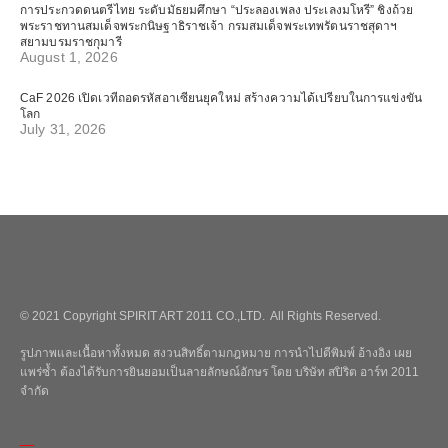
การประกวดดนตรีไทย ระดับมัธยมศึกษา “ประลองเพลง ประเลงมโหรี” ชิงถ้วย
พระราชทานสมเด็จพระกนิษฐาธิราชเจ้า กรมสมเด็จพระเทพรัตนราชสุดาฯ
สยามบรมราชกุมารี
August 1, 2026
CaF 2026 เปิดเวทีถอดรหัสอาเซียนยุคใหม่ สร้างความได้เปรียบในการแข่งขัน
โลก
July 31, 2026
© 2021 Copyright SPIRIT ART 2011 CO.,LTD. All Rights Reserved.
รูปภาพและเนื้อหาทั้งหมด สงวนสิทธิ์ตามกฎหมาย การนำไปตีพิมพ์ อ้างอิง เผย
แพร่ซ้ำ ต้องได้รับการยินยอมเป็นลายลักษณ์อักษร โดย บริษัท สปิริต อาร์ท 2011
จำกัด
_