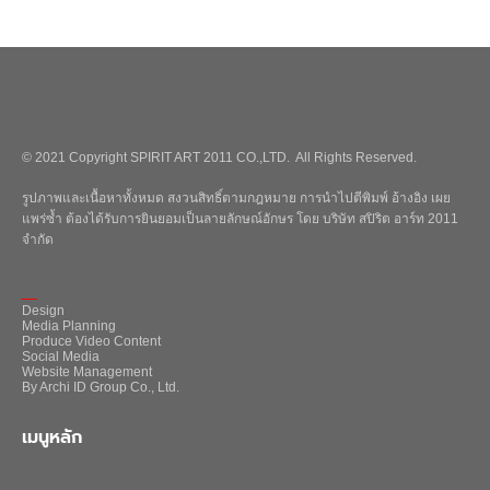
© 2021 Copyright SPIRIT ART 2011 CO.,LTD. All Rights Reserved.
รูปภาพและเนื้อหาทั้งหมด สงวนสิทธิ์ตามกฎหมาย การนำไปตีพิมพ์ อ้างอิง เผย
แพร่ซ้ำ ต้องได้รับการยินยอมเป็นลายลักษณ์อักษร โดย บริษัท สปิริต อาร์ท 2011
จำกัด
_
Design
Media Planning
Produce Video Content
Social Media
Website Management
By Archi ID Group Co., Ltd.
เมนูหลัก