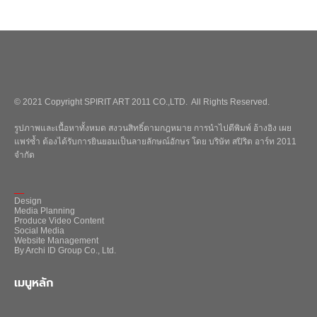
© 2021 Copyright SPIRIT ART 2011 CO.,LTD. All Rights Reserved.
รูปภาพและเนื้อหาทั้งหมด สงวนสิทธิ์ตามกฎหมาย การนำไปตีพิมพ์ อ้างอิง เผย
แพร่ซ้ำ ต้องได้รับการยินยอมเป็นลายลักษณ์อักษร โดย บริษัท สปิริต อาร์ท 2011
จำกัด
_
Design
Media Planning
Produce Video Content
Social Media
Website Management
By Archi ID Group Co., Ltd.
เมนูหลัก