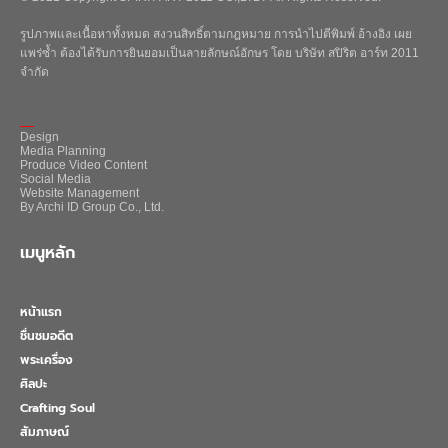
รูปภาพและเนื้อหาทั้งหมด สงวนสิทธิ์ตามกฎหมาย การนำไปตีพิมพ์ อ้างอิง เผย
แพร่ซ้ำ ต้องได้รับการยินยอมเป็นลายลักษณ์อักษร โดย บริษัท สปิริต อาร์ท 2011
จำกัด
_
Design
Media Planning
Produce Video Content
Social Media
Website Management
By Archi ID Group Co., Ltd.
เมนูหลัก
หน้าแรก
ชื่นชมอดีต
พระเครื่อง
ศิลปะ
Crafting Soul
สัมภาษณ์