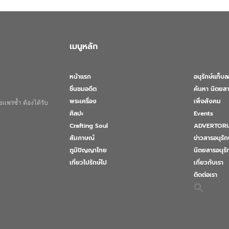
เมนูหลัก
หน้าแรก
อนุรักษ์แท็บ
ชื่นชมอดีต
ค้นหา นิตยสา
พระเครื่อง
เพื่อสังคม
แพร่ซ้ำ ต้องได้รับ
ศิลปะ
Events
Crafting Soul
ADVERTORI
สัมภาษณ์
ข่าวสารอนุรัก
ภูมิปัญญาไทย
นิตยสารอนุร
เที่ยวไปรักษ์ไป
เกี่ยวกับเรา
ติดต่อเรา