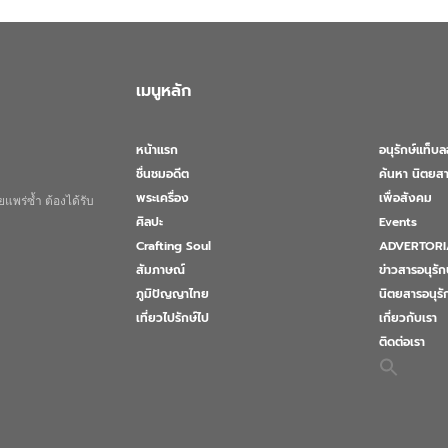
เมนูหลัก
หน้าแรก
อนุรักษ์แท็บ
ชื่นชมอดีต
ค้นหา นิตยสา
พระเครื่อง
เพื่อสังคม
แพร่ซ้ำ ต้องได้รับ
ศิลปะ
Events
Crafting Soul
ADVERTORI
สัมภาษณ์
ข่าวสารอนุรัก
ภูมิปัญญาไทย
นิตยสารอนุร
เที่ยวไปรักษ์ไป
เกี่ยวกับเรา
ติดต่อเรา