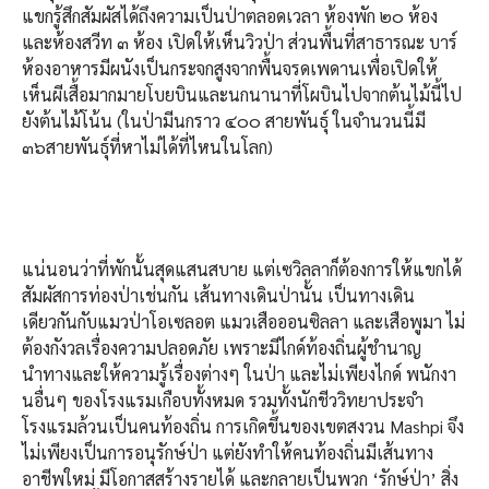
แขกรู้สึกสัมผัสได้ถึงความเป็นป่าตลอดเวลา ห้องพัก ๒๐ ห้อง
และห้องสวีท ๓ ห้อง เปิดให้เห็นวิวป่า ส่วนพื้นที่สาธารณะ บาร์
ห้องอาหารมีผนังเป็นกระจกสูงจากพื้นจรดเพดานเพื่อเปิดให้
เห็นผีเสื้อมากมายโบยบินและนกนานาที่โผบินไปจากต้นไม้นี้ไป
ยังต้นไม้โน้น (ในป่ามีนกราว ๔๐๐ สายพันธุ์ ในจำนวนนี้มี
๓๖สายพันธุ์ที่หาไม่ได้ที่ไหนในโลก)
แน่นอนว่าที่พักนั้นสุดแสนสบาย แต่เซวิลลาก็ต้องการให้แขกได้
สัมผัสการท่องป่าเช่นกัน เส้นทางเดินป่านั้น เป็นทางเดิน
เดียวกันกับแมวป่าโอเซลอต แมวเสือออนซิลลา และเสือพูมา ไม่
ต้องกังวลเรื่องความปลอดภัย เพราะมีไกด์ท้องถิ่นผู้ชำนาญ
นำทางและให้ความรู้เรื่องต่างๆ ในป่า และไม่เพียงไกด์ พนักงา
นอื่นๆ ของโรงแรมเกือบทั้งหมด รวมทั้งนักชีววิทยาประจำ
โรงแรมล้วนเป็นคนท้องถิ่น การเกิดขึ้นของเขตสงวน Mashpi จึง
ไม่เพียงเป็นการอนุรักษ์ป่า แต่ยังทำให้คนท้องถิ่นมีเส้นทาง
อาชีพใหม่ มีโอกาสสร้างรายได้ และกลายเป็นพวก ‘รักษ์ป่า’ สิ่ง