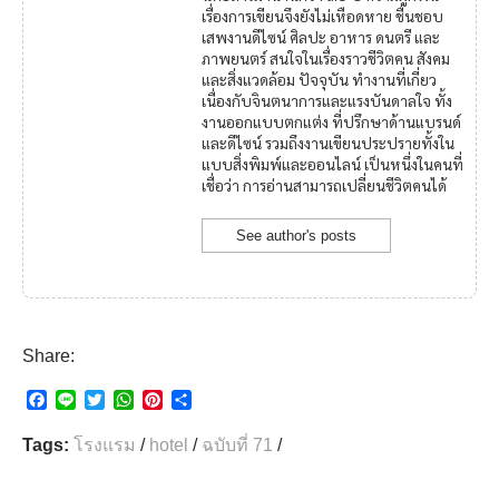
เรื่องการเขียนจึงยังไม่เหือดหาย ชื่นชอบ
เสพงานดีไซน์ ศิลปะ อาหาร ดนตรี และ
ภาพยนตร์ สนใจในเรื่องราวชีวิตคน สังคม
และสิ่งแวดล้อม ปัจจุบัน ทำงานที่เกี่ยว
เนื่องกับจินตนาการและแรงบันดาลใจ ทั้ง
งานออกแบบตกแต่ง ที่ปรึกษาด้านแบรนด์
และดีไซน์ รวมถึงงานเขียนประปรายทั้งใน
แบบสิ่งพิมพ์และออนไลน์ เป็นหนึ่งในคนที่
เชื่อว่า การอ่านสามารถเปลี่ยนชีวิตคนได้
See author's posts
Share:
F
L
T
W
P
S
a
i
w
h
i
h
c
n
i
a
n
a
Tags:
โรงแรม
/
hotel
/
ฉบับที่ 71
/
e
e
t
t
t
r
b
t
s
e
e