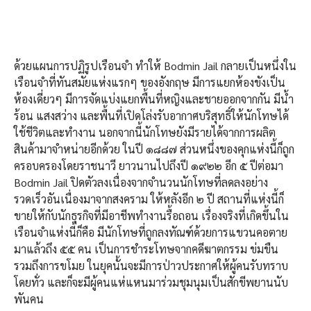
ด้วยแผนการปฏิรูปเรือนจำ ทำให้ Bodmin Jail กลายเป็นหนึ่งใน
เรือนจำที่ทันสมัยแห่งแรกๆ ของอังกฤษ มีการแยกห้องขังเป็น
ห้องเดี่ยวๆ มีการจัดแบ่งแยกพื้นที่หญิงและชายออกจากกัน มีน้ำ
ร้อน แสงสว่าง และพื้นที่เปิดโล่งรับอากาศบริสุทธิ์ให้นักโทษได้
ใช้ชีวิตและทำงาน นอกจากนี้นักโทษยังมีรายได้จากการผลิต
สินค้ามาจำหน่ายอีกด้วย ในปี ๑๘๘๗ ส่วนหนึ่งของคุกแห่งนี้ก็ถูก
ครอบครองโดยราชนาวี ยาวนานไปถึงปี ๑๙๒๒ อีก ๕ ปีต่อมา
Bodmin Jail ปิดตัวลงเนื่องจากจำนวนนักโทษที่ลดลงอย่าง
รวดเร็วอันเนื่องมาจากสงคราม ให้หลังอีก ๒ ปี สถานที่แห่งนี้ก็
ขายให้กับนักธุรกิจที่มีอาชีพทำงานรื้อถอน เรื่องจริงที่เกิดขึ้นใน
เรือนจำแห่งนี้ก็คือ มีนักโทษที่ถูกลงทัณฑ์ด้วยการแขวนคอตาย
มาแล้วถึง ๕๕ คน เป็นการชำระโทษจากคดีฆาตกรรม ข่มขืน
รวมถึงการขโมย ในยุคนั้นจะมีการป่าวประกาศให้ผู้คนรับทราบ
โดยทั่ว และก็จะมีผู้คนแห่แหนมาร่วมชุมนุมเป็นสักขีพยานนับ
พันคน