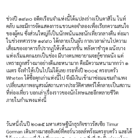
ช่วงปี ๑๙๓๐ อดีตเรือนจำแห่งนี้ได้แปลงร่างเป็นคาสิโน ไนท์
คลับ และมีการจัดแสดงการแขวนคอจำลองเพื่อเรียกความสนใจ
ของผู้คน ซึ่งส่วนใหญ่ก็เป็นนักพนันและนักเที่ยวกลางคืน ต่อมา
ในช่วงทศวรรษ ๑๙๙๐ ได้กลายเป็นผับ กาลเวลาผ่านไปความ
เสื่อมของอาคารก็ปรากฏให้เห็นมากขึ้น หลังคาชำรุด ผนังบาง
แห่งเริ่มแตกแยกเป็นช่อง มีบางคนพยายามจะกู้ซากผนัง แต่
เพราะถูกสร้างมาอย่างดีและหนามาก คือมีความหนามากกว่า ๑
เมตร จึงทำให้เป็นไปไม่ได้เลย กระทั่งปี ๒๐๐๔ ครอบครัว
Wheten ได้ซื้อคุกเก่าแห่งนี้ไป จึงมีเงินเข้ามาซ่อมแซมกำแพง
เปลี่ยนสภาพอนุสรณ์สถานทางประวัติศาสตร์ให้กลายเป็นสถาน
ที่ท่องเที่ยว บอกเล่าเรื่องราวของนักโทษและอีกหลายชีวิต
ภายในกำแพงแห่งนี้
วันหนึ่งในปี ๒๐๑๕ มหาเศรษฐีนักธุรกิจชาวรัสเซีย Timur
Gorman เดินทางมาฮอลิเดย์ที่คอร์นวอลล์พร้อมครอบครัว และได้