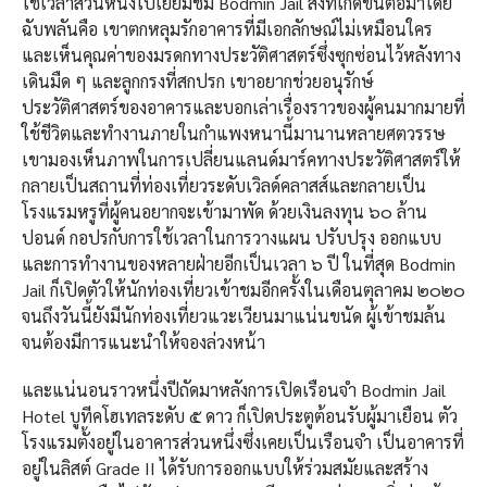
ใช้เวลาส่วนหนึ่งไปเยี่ยมชม Bodmin Jail สิ่งที่เกิดขึ้นต่อมาโดย
ฉับพลันคือ เขาตกหลุมรักอาคารที่มีเอกลักษณ์ไม่เหมือนใคร
และเห็นคุณค่าของมรดกทางประวัติศาสตร์ซึ่งซุกซ่อนไว้หลังทาง
เดินมืด ๆ และลูกกรงที่สกปรก เขาอยากช่วยอนุรักษ์
ประวัติศาสตร์ของอาคารและบอกเล่าเรื่องราวของผู้คนมากมายที่
ใช้ชีวิตและทำงานภายในกำแพงหนานี้มานานหลายศตวรรษ
เขามองเห็นภาพในการเปลี่ยนแลนด์มาร์คทางประวัติศาสตร์ให้
กลายเป็นสถานที่ท่องเที่ยวระดับเวิลด์คลาสส์และกลายเป็น
โรงแรมหรูที่ผู้คนอยากจะเข้ามาพัด ด้วยเงินลงทุน ๖๐ ล้าน
ปอนด์ กอปรกับการใช้เวลาในการวางแผน ปรับปรุง ออกแบบ
และการทำงานของหลายฝ่ายอีกเป็นเวลา ๖ ปี ในที่สุด Bodmin
Jail ก็เปิดตัวให้นักท่องเที่ยวเข้าชมอีกครั้งในเดือนตุลาคม ๒๐๒๐
จนถึงวันนี้ยังมีนักท่องเที่ยวแวะเวียนมาแน่นขนัด ผู้เข้าชมล้น
จนต้องมีการแนะนำให้จองล่วงหน้า
และแน่นอนราวหนึ่งปีถัดมาหลังการเปิดเรือนจำ Bodmin Jail
Hotel บูทีคโฮเทลระดับ ๕ ดาว ก็เปิดประตูต้อนรับผู้มาเยือน ตัว
โรงแรมตั้งอยู่ในอาคารส่วนหนึ่งซึ่งเคยเป็นเรือนจำ เป็นอาคารที่
อยู่ในลิสต์ Grade II ได้รับการออกแบบให้ร่วมสมัยและสร้าง