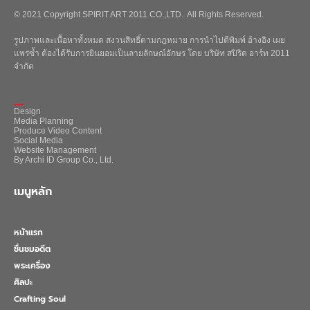
© 2021 Copyright SPIRIT ART 2011 CO.,LTD. All Rights Reserved.
รูปภาพและเนื้อหาทั้งหมด สงวนสิทธิ์ตามกฎหมาย การนำไปตีพิมพ์ อ้างอิง เผย
แพร่ซ้ำ ต้องได้รับการยินยอมเป็นลายลักษณ์อักษร โดย บริษัท สปิริต อาร์ท 2011
จำกัด
_
Design
Media Planning
Produce Video Content
Social Media
Website Management
By Archi ID Group Co., Ltd.
เมนูหลัก
หน้าแรก
ชื่นชมอดีต
พระเครื่อง
ศิลปะ
Crafting Soul