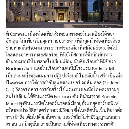
ที่ Cornwall เมืองท่องเที่ยวริมทะเลทางตะวันตกเฉียงใต้ของ
อังกฤษ ไม่เพียงเป็นจุดหมายปลายทางที่ดึงดูดนักท่องเที่ยวด้วย
ชายหาดอันสวยงาม บรรยากาศของเมืองที่เสมือนย้อนอดีตไป
ไกลและอาหารทะเลสดอร่อย ที่นี่ยังมีสถานที่ซึ่งนักเดินทาง
จำนวนมากมักไม่พลาดไปเยี่ยมเยือน นั่นคือเรือนจำที่มีชื่อว่า
และในเรือนจำแห่งนี้มีโรงแรม Bodmin Jail
Bodmin Jail
เป็นส่วนหนึ่งของแผนการปฏิรูปเรือนจำในสมัยนั้น สร้างขึ้นเมื่อ
ปี ๑๗๗๘ ภายใต้การกำกับดูแลของ เซอร์ จอห์น คอล (Sir John
Call) วิศวกรทหาร การก่อสร้างใช้แรงงานของนักโทษสงครามยุ
คนโปเลียน ใช้หินแกรนิต ๒๐,๐๐๐ ตัน ที่นำมาจาก Bodmin
Moor (ทุ่งหินแกรนิตในคอร์นวอลล์ มีอายุตั้งแต่ยุคคาร์บอนิเฟ
อรัสของประวัติศาสตร์ทางธรณีวิทยา ซึ่งในอดีตนั้นเป็นที่ยากต่อ
การเข้าถึง เต็มไปด้วยอันตราย และร่ำลือกันว่ามีวิญญาณหลอก
หลอน แต่ปัจจุบันกลายเป็นสถานที่ท่องเที่ยวทางธรรมชาติ)