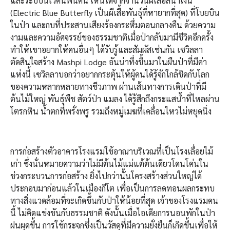
และระบบนิเวศน์ฟื้นคืน เห็นได้จากจำนวนผีเสื้อสีน้ำเงิน
(Electric Blue Butterfly เป็นผีเสื้อพันธุ์ที่หายากที่สุด) ที่โบยบิน
ในป่า และกบที่ประสานเสียงร้องกระหึ่มตอนกลางคืน ด้วยความ
งามและความอัศจรรย์ของธรรมชาติเมื่อป่ากลับมามีชีวิตอีกครั้ง
ทำให้เขาอยากให้คนอื่นๆ ได้รับรู้และสัมผัสเช่นกัน เซวิลลา
ตัดสินใจสร้าง Mashpi Lodge อันน่าทึ่งขึ้นมาในผืนป่าที่มีค่า
แห่งนี้ เซวิลลาบอกว่าอยากกระตุ้นให้ผู้คนได้รู้จักใกล้ชิดกับโลก
ของความหลากหลายทางชีวภาพ ผ่านเส้นทางการเดินป่าที่มี
ต้นไม้ใหญ่ พันธุ์พืช สัตว์ป่า แมลง ได้รู้สึกถึงกระแสน้ำที่ไหลผ่าน
โตรกหิน น้ำตกที่พรั่งพรู รวมถึงหมู่เมฆที่เคลื่อนไหวไม่หยุดนิ่ง
การก่อสร้างตัวอาคารโรงแรมใช้อาณาบริเวณที่เป็นโรงเลื่อยไม้
เก่า ซึ่งนั่นหมายความว่าไม่มีต้นไม้แม่แต้ต้นเดียวโดนโค่นใน
ช่วงกระบวนการก่อสร้าง ยิ่งไปกว่านั้นโครงสร้างส่วนใหญ่ได้
ประกอบมาก่อนแล้วในเมืองกีโต เพื่อเป็นการลดทอนผลกระทบ
ทางสิ่งแวดล้อมที่จะเกิดขึ้นกับป่าให้น้อยที่สุด เจ้าของโรงแรมคน
นี้ ไม่คิดแข่งขันกับธรรมชาติ ดังนั้นเมื่อไอเดียการนอนพักในป่า
ฝนผุดขึ้น การใช้กระจกซึ่งเป็นวัสดุที่มีความยั่งยืนก็เกิดขึ้นเพื่อให้