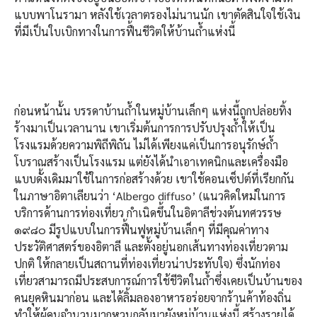
แบบพาโนรามา หลังใช้เวลาตรองไม่นานนัก เขาตัดสินใจใช้เงิน
ที่มีเป็นใบเบิกทางในการฟื้นชีวิตให้บ้านถ้ำแห่งนี้
ก่อนหน้านั้น บรรดาบ้านถ้ำในหมู่บ้านเล็กๆ แห่งนี้ถูกปล่อยทิ้ง
ร้างมาเป็นเวลานาน เขาเริ่มต้นการการปรับปรุงถ้ำให้เป็น
โรงแรมด้วยความพิถีพิถัน ไม่ได้เพียงแค่เป็นการอนุรักษ์ถ้ำ
โบราณสร้างเป็นโรงแรม แต่ยังได้นำเอาเทคนิกและเครื่องมือ
แบบดั้งเดิมมาใช้ในการก่อสร้างด้วย เขาใช้คอนเซ็ปต์ที่เรียกกัน
ในภาษาอิตาเลียนว่า ‘Albergo diffuso’ (แนวคิดใหม่ในการ
บริการด้านการท่องเที่ยว กำเนิดขึ้นในอิตาลีช่วงต้นทศวรรษ
๑๙๘๐ มีรูปแบบในการฟื้นฟูหมู่บ้านเล็กๆ ที่มีคุณค่าทาง
ประวัติศาสตร์ของอิตาลี และตั้งอยู่นอกเส้นทางท่องเที่ยวตาม
ปกติ ให้กลายเป็นสถานที่ท่องเที่ยวน่าประทับใจ) ซึ่งนักท่อง
เที่ยวสามารถมีประสบการณ์การใช้ชีวิตในถ้ำซึ่งเคยเป็นบ้านของ
คนยุคหินมาก่อน และได้ลิ้มลองอาหารอร่อยจากร้านค้าท้องถิ่น
ทำให้ผู้คนจำนวนมากหวนกลับมายังหมู่บ้านแห่งนี้ สร้างรายได้