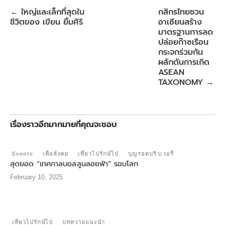
o
e
A
r
o
r
p
e
ใหญ่และเล็กที่สุดใน
กสิกรไทยชวน
←
k
p
s
ชีวิตของ เขียน ยิ้มศิริ
อาเซียนสร้าง
t
มาตรฐานการลด
ปล่อยก๊าซเรือน
กระจกร่วมกัน
ผลักดันการเกิด
ASEAN
TAXONOMY
→
เรื่องราวอีกมากมายที่คุณจะชอบ
Events
เพื่อสังคม
เที่ยวไปรักษ์ไป
บุญรอดบริวเวอรี่
สุดยอด “เทศกาลบอลลูนลอยฟ้า” รอบโลก
February 10, 2025
เที่ยวไปรักษ์ไป
บทความแนะนำ