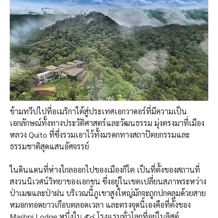
ข้ามทวีปไปที่อเมริกาใต้สู่ประเทศเอกวาดอร์ที่มีความเป็น
เอกลักษณ์ทั้งทางประวัติศาสตร์และวัฒนธรรม มุ่งตรงมาที่เมือง
หลวง Quito ที่ซึ่งรวมเอาไว้ทั้งมรดกทางสถาปัตยกรรมและ
ธรรมชาติสุดแสนอัศจรรย์
ในดินแดนที่ห่างไกลออกไปของเมืองกีโต เป็นที่ตั้งของสถานที่
สงวนนิเวศน์วิทยาของเอกชน ซึ่งอยู่ในเขตเปลี่ยนสภาพระหว่าง
ป่าเมฆและป่าฝน บริเวณนี้ภูเขาสูงใหญ่มักจะถูกปกคลุมด้วยสาย
หมอกทอดยาวเกือบตลอดเวลา และตรงจุดนี้เองคือที่ตั้งของ
Mashpi Lodge หนึ่งใน ๕๘ โรงแรมทั่วโลกที่อยู่ในลิสต์