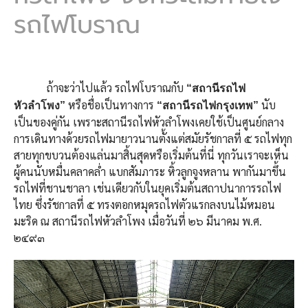
รถไฟโบราณ
ถ้าจะว่าไปแล้ว รถไฟโบราณกับ
“สถานีรถไฟ
หรือชื่อเป็นทางการ
นับ
หัวลำโพง”
“สถานีรถไฟกรุงเทพ”
เป็นของคู่กัน เพราะสถานีรถไฟหัวลำโพงเคยใช้เป็นศูนย์กลาง
การเดินทางด้วยรถไฟมายาวนานตั้งแต่สมัยรัชกาลที่ ๕ รถไฟทุก
สายทุกขบวนต้องแล่นมาสิ้นสุดหรือเริ่มต้นที่นี่ ทุกวันเราจะเห็น
ผู้คนนับหมื่นคลาคล่ำ แบกสัมภาระ หิ้วลูกจูงหลาน พากันมาขึ้น
รถไฟที่ชานชาลา เช่นเดียวกับในยุคเริ่มต้นสถาปนาการรถไฟ
ไทย ซึ่งรัชกาลที่ ๕ ทรงตอกหมุดรถไฟตัวแรกลงบนไม้หมอน
มะริด ณ สถานีรถไฟหัวลำโพง เมื่อวันที่ ๒๖ มีนาคม พ.ศ.
๒๔๙๓​