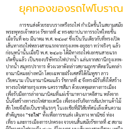
ยุคทองของรถไฟโบราณ
การขนส่งด้วยระบบรางหรือรถไฟ กำเนิดขึ้นในสยามสมัย
พระพุทธเจ้าหลวง รัชกาลที่ ๕ ทรงสถาปนาการรถไฟไทยขึ้น
เมื่อวันที่ ๒๖ มีนาคม พ.ศ. ๒๔๓๙ ซึ่งเป็นวันเดียวกับที่ทรงเปิด
เส้นทางรถไฟหลวงสายแรกจากกรุงเทพ-อยุธยา ทว่าจริงๆ แล้ว
ก่อนหน้านั้นเมื่อปี พ.ศ. ๒๔๓๖ ได้มีทางรถไฟเอกชนสายแรก
เกิดขึ้นแล้ว เป็นของบริษัทรถไฟปากน้ำ แล่นจากสถานีกรุงเทพ-
ปากน้ำ สมุทรปราการ ห้วงเวลาดังกล่าวสยามถูกชาติตะวันตกล่า
อาณานิคมอย่างหนัก โดยเฉพาะฝรั่งเศสที่ได้กัมพูชา ลาว
เวียดนาม เป็นอาณานิคมแล้ว รัชกาลที่ ๕ จึงทรงมีรับสั่งให้สร้าง
ทางรถไฟสายกรุงเทพ-นครราชสีมา ด้วยเหตุผลทางการเมือง
เพื่อรับมือการล่าอาณานิคมที่แผ่เข้ามาทางภาคอีสาน หลังจาก
นั้นจึงสร้างทางรถไฟสายเหนือ เพื่อรองรับกิจการสัมปทานค้าไม้
สัก ไทยจึงถือเป็นชาติแรกๆ ในเอเชียที่มีวิสัยทัศน์เล็งเห็นความ
สำคัญของ
ทั้งเพื่อการขนส่ง เดินทาง พาณิชย์ ท่อง
“รถไฟ”
เที่ยว และการเมืองการปกครอง จวบจนสิ้นสมัยรัชกาลที่ ๕ สยาม
ก็มีทางรถไฟรวมถึง ๙๓๒ กิโลเมตร บนเส้นทางสายอีสาน เหนือ