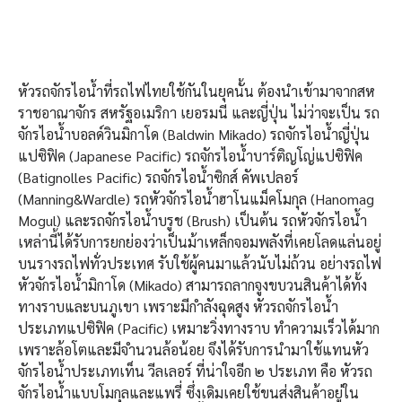
หัวรถจักรไอน้ำที่รถไฟไทยใช้กันในยุคนั้น ต้องนำเข้ามาจากสห
ราชอาณาจักร สหรัฐอเมริกา เยอรมนี และญี่ปุ่น ไม่ว่าจะเป็น รถ
จักรไอน้ำบอลด์วินมิกาโด (Baldwin Mikado) รถจักรไอน้ำญี่ปุ่น
แปซิฟิค (Japanese Pacific) รถจักรไอน้ำบาร์ติญโญ่แปซิฟิค
(Batignolles Pacific) รถจักรไอน้ำซิกส์ คัพเปลอร์
(Manning&Wardle) รถหัวจักรไอน้ำฮาโนแม็คโมกุล (Hanomag
Mogul) และรถจักรไอน้ำบรูช (Brush) เป็นต้น รถหัวจักรไอน้ำ
เหล่านี้ได้รับการยกย่องว่าเป็นม้าเหล็กจอมพลังที่เคยโลดแล่นอยู่
บนรางรถไฟทั่วประเทศ รับใช้ผู้คนมาแล้วนับไม่ถ้วน อย่างรถไฟ
หัวจักรไอน้ำมิกาโด (Mikado) สามารถลากจูงขบวนสินค้าได้ทั้ง
ทางราบและบนภูเขา เพราะมีกำลังฉุดสูง หัวรถจักรไอน้ำ
ประเภทแปซิฟิค (Pacific) เหมาะวิ่งทางราบ ทำความเร็วได้มาก
เพราะล้อโตและมีจำนวนล้อน้อย จึงได้รับการนำมาใช้แทนหัว
จักรไอน้ำประเภทเท็น วีลเลอร์ ที่น่าใจอีก ๒ ประเภท คือ หัวรถ
จักรไอน้ำแบบโมกุลและแพรี่ ซึ่งเดิมเคยใช้ขนส่งสินค้าอยู่ใน