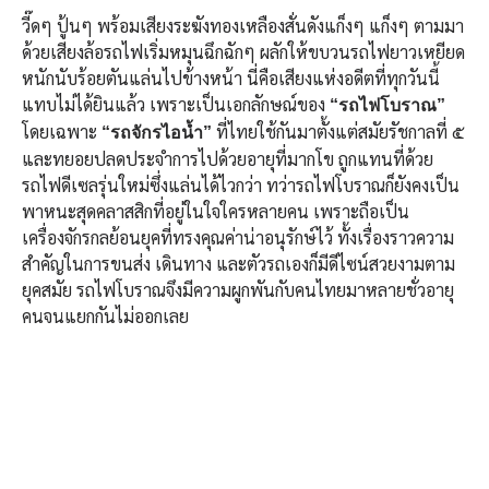
วี๊ดๆ ปู้นๆ พร้อมเสียงระฆังทองเหลืองสั่นดังแก็งๆ แก็งๆ ตามมา
ด้วยเสียงล้อรถไฟเริ่มหมุนฉึกฉักๆ ผลักให้ขบวนรถไฟยาวเหยียด
หนักนับร้อยตันแล่นไปข้างหน้า นี่คือเสียงแห่งอดีตที่ทุกวันนี้
แทบไม่ได้ยินแล้ว เพราะเป็นเอกลักษณ์ของ
“รถไฟโบราณ”
โดยเฉพาะ
ที่ไทยใช้กันมาตั้งแต่สมัยรัชกาลที่ ๕
“รถจักรไอน้ำ”
และทยอยปลดประจำการไปด้วยอายุที่มากโข ถูกแทนที่ด้วย
รถไฟดีเซลรุ่นใหม่ซึ่งแล่นได้ไวกว่า ทว่ารถไฟโบราณก็ยังคงเป็น
พาหนะสุดคลาสสิกที่อยู่ในใจใครหลายคน เพราะถือเป็น
เครื่องจักรกลย้อนยุคที่ทรงคุณค่าน่าอนุรักษ์ไว้ ทั้งเรื่องราวความ
สำคัญในการขนส่ง เดินทาง และตัวรถเองก็มีดีไซน์สวยงามตาม
ยุคสมัย รถไฟโบราณจึงมีความผูกพันกับคนไทยมาหลายชั่วอายุ
คนจนแยกกันไม่ออกเลย