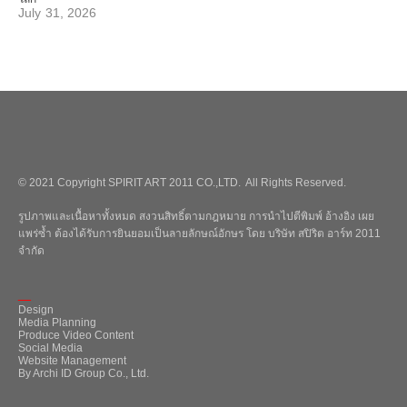
July 31, 2026
© 2021 Copyright SPIRIT ART 2011 CO.,LTD. All Rights Reserved.
รูปภาพและเนื้อหาทั้งหมด สงวนสิทธิ์ตามกฎหมาย การนำไปตีพิมพ์ อ้างอิง เผย
แพร่ซ้ำ ต้องได้รับการยินยอมเป็นลายลักษณ์อักษร โดย บริษัท สปิริต อาร์ท 2011
จำกัด
_
Design
Media Planning
Produce Video Content
Social Media
Website Management
By Archi ID Group Co., Ltd.