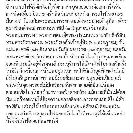
จักรกล รถไฟหัวจักรไอน้ำที่ผ่านการบูรณะอย่างดีออกมาวิ่งเพื่อ
การท่องเที่ยว ปีละ ๖ ครั้ง คือ วันสถาปนากิจการรถไฟไทย (๒๖
มีนาคม) วันเฉลิมพระชนมพรรษาสมเด็จพระนางเจ้าสุทิดา พัชร
สุธาพิมลลักษณ พระบรมราชินี (๓ มิถุนายน) วันเฉลิม
พระชนมพรรษา พระบาทสมเด็จพระปรเมนทรรามาธิบดีศรีสิน
ทรมหาวชิราลงกรณ พระวชิรเกล้าเจ้าอยู่หัว (๒๘ กรกฎาคม) วัน
แม่แห่งชาติ (๑๒ สิงหาคม) วันปิยมหาราช (๒๓ ตุลาคม) และวัน
พ่อแห่งชาติ (๕ ธันวาคม) นอกนั้นหัวรถจักรไอน้ำรุ่นคุณทวดก็จะ
จอดพักสงบนิ่งอยู่ที่โรงรถจักรธนบุรี การได้นั่งรถไฟโบราณสักครั้ง
ในชีวิตก็เหมือนการนั่งแคปซูลเวลา พาให้นึกถึงยุคที่เทคโนโลยี
ยังไม่เจริญมากนัก ทว่าคนมีรอยยิ้มและความสุขเต็มเปี่ยม แม้
รถไฟรุ่นคุณทวดจะไม่มีเครื่องปรับอากาศ แต่ก็มีเสน่ห์ของ
สายลมพัดโบกโบยเข้ามาทางหน้าต่างกว้าง แม้เบาะที่นั่งไม่ค่อย
นิ่ม แต่ก็ทดแทนได้ด้วยความคลาสสิกของการออกแบบดีไซน์ตัว
รถ สีสัน เครื่องไม้ เครื่องทองเหลือง ฟอนท์ตัวหนังสือแบบวิน
เทจ รวมถึงเสียงหวูดรถไฟและควันไอน้ำที่พวยพุ่งให้เห็น เหล่า
นี้ไม่มีรถไฟใดจะทดแทนได้