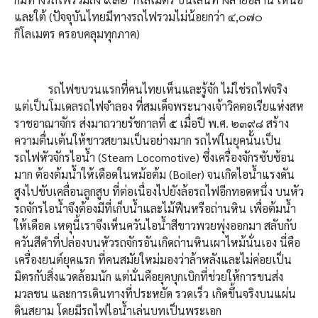
และใต้ (ปัจจุบันไทยมีทางรถไฟรวมไม่น้อยกว่า ๔,๐๗๐
กิโลเมตร ครอบคลุมทุกภาค)
รถไฟขบวนแรกที่คนไทยเห็นและรู้จัก ไม่ใช่รถไฟจริง
แต่เป็นโมเดลรถไฟจำลอง ที่สมเด็จพระนางเจ้าวิคตอเรียแห่งสห
ราชอาณาจักร ส่งมาถวายรัชกาลที่ ๕ เมื่อปี พ.ศ. ๒๓๙๘ สร้าง
ความตื่นเต้นให้ชาวสยามเป็นอย่างมาก รถไฟในยุคนั้นเป็น
รถไฟหัวจักรไอน้ำ (Steam Locomotive) ซึ่งเครื่องจักรซับซ้อน
มาก ต้องต้มน้ำให้เดือดในหม้อต้ม (Boiler) จนเกิดไอน้ำแรงดัน
สูงไปขับเคลื่อนลูกสูบ ที่ต่อเนื่องไปยังล้อรถไฟอีกทอดหนึ่ง บนหัว
รถจักรไอน้ำจึงต้องมีที่เก็บน้ำและไม้ฟืนหรือถ่านหิน เพื่อต้มน้ำ
ให้เดือด เหตุนี้เราจึงเห็นควันไอน้ำสีขาวพวยพุ่งออกมา สลับกับ
ควันสีดำที่ปล่องบนหัวรถจักรอันเกิดถ่านหินเผาไหม้นั่นเอง นี่คือ
เครื่องยนต์ยุคแรก ที่คนสมัยใหม่มองว่าล้าหลังและไม่ค่อยเป็น
มิตรกับสิ่งแวดล้อมนัก แต่นั่นคือยุคบุกเบิกที่ช่วยให้การขนส่ง
มวลชน และการเดินทางที่ประหยัด รวดเร็ว เกิดขึ้นจริงบนแผ่น
ดินสยาม โดยมีรถไฟไอน้ำเล่นบทเป็นพระเอก