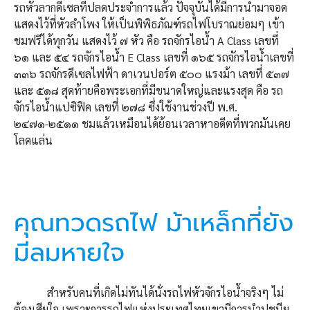
รถหัวลากดีเซลที่ปลดประจำการแล้ว ปัจจุบันได้มีการนำมาจอด
แสดงไว้ที่หัวลำโพง ให้เป็นพิพิธภัณฑ์รถไฟโบราณย่อมๆ เข้า
ชมฟรีได้ทุกวัน แสดงไว้ ๗ หัว คือ รถจักรไอน้ำ A Class เลขที่
๖๑ และ ๕๔ รถจักรไอน้ำ E Class เลขที่ ๑๖๕ รถจักรไอน้ำเลขที่
๓๓๖ รถจักรดีเซลไฟฟ้า ดาเวนปอร์ต ๕๐๐ แรงม้า เลขที่ ๕๓๗
และ ๕๑๘ สุดท้ายคือพระเอกที่มีขนาดใหญ่และแรงสุด คือ รถ
จักรไอน้ำแปซิฟิค เลขที่ ๒๗๘ ซึ่งใช้งานช่วงปี พ.ศ.
๒๔๗๑-๒๕๑๑ ชมแล้วเหมือนได้ย้อนเวลาหาอดีตที่พวกมันเคย
โลดแล่น
คุณทวดรถไฟ ม้าเหล็กที่ยัง
มีลมหายใจ
สำหรับคนที่เกิดไม่ทันได้นั่งรถไฟหัวจักรไอน้ำจริงๆ ไม่
ต้องเสียใจ เพราะการรถไฟแห่งประเทศไทยเขามีการนำปูชนีย