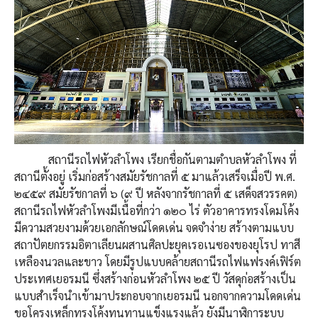
สถานีรถไฟหัวลำโพง เรียกชื่อกันตามตำบลหัวลำโพง ที่
สถานีตั้งอยู่ เริ่มก่อสร้างสมัยรัชกาลที่ ๕ มาแล้วเสร็จเมื่อปี พ.ศ.
๒๔๕๙ สมัยรัชกาลที่ ๖ (๙ ปี หลังจากรัชกาลที่ ๕ เสด็จสวรรคต)
สถานีรถไฟหัวลำโพงมีเนื้อที่กว่า ๑๒๐ ไร่ ตัวอาคารทรงโดมโค้ง
มีความสวยงามด้วยเอกลักษณ์โดดเด่น จดจำง่าย สร้างตามแบบ
สถาปัตยกรรมอิตาเลียนผสานศิลปะยุคเรอเนซองของยุโรป ทาสี
เหลืองนวลและขาว โดยมีรูปแบบคล้ายสถานีรถไฟแฟรงค์เฟิร์ต
ประเทศเยอรมนี ซึ่งสร้างก่อนหัวลำโพง ๒๕ ปี วัสดุก่อสร้างเป็น
แบบสำเร็จนำเข้ามาประกอบจากเยอรมนี นอกจากความโดดเด่น
ขอโครงเหล็กทรงโค้งทนทานแข็งแรงแล้ว ยังมีนาฬิการะบบ