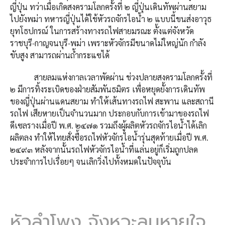
ญี่ปุ่น ทว่าเมื่อเกิดสงครามโลกครั้งที่ ๒ ญี่ปุ่นเดินทัพผ่านสยาม
ไปยังพม่า ทหารญี่ปุ่นได้ใช้หัวรถจักรไอน้ำ ๒ แบบนี้ขนส่งอาวุธ
ยุทโธปกรณ์ ในการสร้างทางรถไฟสายมรณะ ตั้งแต่จังหวัด
ราชบุรี-กาญจนบุรี-พม่า เพราะหัวจักรมีขนาดไม่ใหญ่นัก กำลัง
ขับสูง สามารถผ่านถ้ำกระแซได้
สายลมแห่งกาลเวลาพัดผ่าน ช่วงปลายสงครามโลกครั้งที่
๒ มีการทิ้งระเบิดของฝ่ายสัมพันธมิตร เพื่อหยุดยั้งการเดินทัพ
ของญี่ปุ่นผ่านแดนสยาม ทำให้เส้นทางรถไฟ สะพาน และสถานี
รถไฟ เสียหายเป็นจำนวนมาก ประกอบกับการเข้ามาของรถไฟ
ดีเซลรางเมื่อปี พ.ศ. ๒๔๗๑​ รวมถึงผู้ผลิตหัวรถจักรไอน้ำได้เลิก
ผลิตลง ทำให้ไทยสั่งซื้อรถไฟหัวจักรไอน้ำรุ่นสุดท้ายเมื่อปี พ.ศ.
๒๔๙๓ หลังจากนั้นรถไฟหัวจักรไอน้ำที่แล่นอยู่ก็เริ่มถูกปลด
ประจำการไปเรื่อยๆ จนเลิกวิ่งไปทั้งหมดในปัจจุบัน
หัวลำโพง จังหวะลมหายใจ