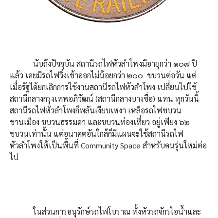
นับถึงปัจจุบัน สถานีรถไฟหัวลำโพงมีอายุกว่า ๑๐๗ ปี
แล้ว เคยมีรถไฟวิ่งเข้าออกไม่น้อยกว่า ๒๐๐ ขบวนต่อวัน แต่
เมื่อรัฐได้ยกเลิกการใช้งานสถานีรถไฟหัวลำโพง เปลี่ยนไปใช้
สถานีกลางกรุงเทพอภิวัฒน์ (สถานีกลางบางซื่อ) แทน ทุกวันนี้
สถานีรถไฟหัวลำโพงก็พลันเงียบเหงา เหลือรถไฟขบวน
ชานเมือง ขบวนธรรมดา และขบวนท่องเที่ยว อยู่เพียง ๖๒
ขบวนเท่านั้น แต่อนาคตอันใกล้ก็มีแผนจะใช้สถานีรถไฟ
หัวลำโพงให้เป็นพื้นที่ Community Space สำหรับคนรุ่นใหม่ต่อ
ไป
ในส่วนการอนุรักษ์รถไฟโบราณ ทั้งหัวรถจักรไอน้ำและ