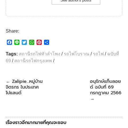
See author's posts
Share:
F
L
T
W
P
S
a
i
w
h
i
h
c
n
i
a
n
a
Tags:
สถานีรถไฟหัวลำโพง
/
รถไฟโบราณ
/
รถไฟ
/
ฉบับที่
e
e
t
t
t
r
69
/
สถานีรถไฟกรุงเทพ
/
b
t
s
e
e
o
e
A
r
o
r
p
e
k
p
s
Zalipie…หมู่บ้าน
อนุรักษ์แท็บลอย
←
t
จิตรกร ในประเทศ
ด์ ฉบับที่ 69
โปแลนด์
กรกฎาคม 2566
→
เรื่องราวอีกมากมายที่คุณจะชอบ