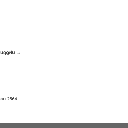
ในฤดูฝน
→
ุนายน 2564