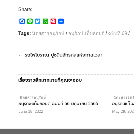
Share:
F
L
T
W
P
S
a
i
w
h
i
h
c
n
i
a
n
a
Tags:
นิตยสารอนุรักษ์
/
อนุรักษ์แท็บลอยด์
/
ฉบับที่ 69
/
e
e
t
t
t
r
b
t
s
e
e
o
e
A
r
o
r
p
e
รถไฟโบราณ ปูชนียจักรกลแห่งกาลเวลา
←
k
p
s
t
เรื่องราวอีกมากมายที่คุณจะชอบ
นิตยสารอนุรักษ์
นิตยสารอนุร
อนุรักษ์แท็บลอยด์ ฉบับที่ 56 มิถุนายน 2565
อนุรักษ์แท
June 19, 2022
May 29, 202