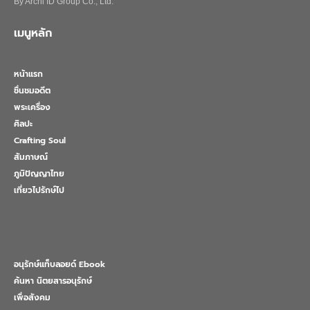
By Archi ID Group Co., Ltd.
เมนูหลัก
หน้าแรก
ชื่นชมอดีต
พระเครื่อง
ศิลปะ
Crafting Soul
สัมภาษณ์
ภูมิปัญญาไทย
เที่ยวไปรักษ์ไป
อนุรักษ์แท็บลอยด์ Ebook
ค้นหา นิตยสารอนุรักษ์
เพื่อสังคม