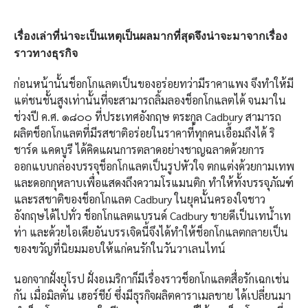
เรื่องเล่าที่น่าจะเป็นเหตุเป็นผลมากที่สุดจึงน่าจะมาจากเรื่อง
ราวทางธุรกิจ
ก่อนหน้านั้นช็อกโกแลตเป็นของอร่อยทว่ามีราคาแพง จึงทำให้มี
แต่ชนชั้นสูงเท่านั้นที่จะสามารถลิ้มลองช็อกโกแลตได้ จนมาใน
ช่วงปี ค.ศ. ๑๘๐๐ ที่ประเทศอังกฤษ ตระกูล Cadbury สามารถ
ผลิตช็อกโกแลตที่มีรสชาติอร่อยในราคาที่ทุกคนเอื้อมถึงได้ ริ
ชาร์ด แคดบูรี ได้คิดแผนการตลาดอย่างชาญฉลาดด้วยการ
ออกแบบกล่องบรรจุช็อกโกแลตเป็นรูปหัวใจ ตกแต่งด้วยกามเทพ
และดอกกุหลาบเพื่อแสดงถึงความโรแมนติก ทำให้ทั้งบรรจุภัณฑ์
และรสชาติของช็อกโกแลต Cadbury ในยุคนั้นครองใจชาว
อังกฤษได้ไปทั่ว ช็อกโกแลตแบรนด์ Cadbury ขายดีเป็นเทน้ำเท
ท่า และด้วยไอเดียอันบรรเจิดนี้จึงได้ทำให้ช็อกโกแลตกลายเป็น
ของขวัญที่นิยมมอบให้แก่คนรักในวันวาเลนไทน์
นอกจากฝั่งยุโรป ฝั่งอเมริกาก็มีเรื่องราวช็อกโกแลตสื่อรักเฉกเช่น
กัน เมื่อมิลตัน เฮอร์ชีย์ ซึ่งมีธุรกิจผลิตคาราเมลขาย ได้เปลี่ยนมา