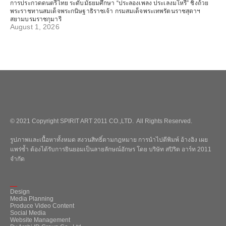
การประกวดดนตรีไทย ระดับมัธยมศึกษา “ประลองเพลง ประเลงมโหรี” ชิงถ้วย
พระราชทานสมเด็จพระกนิษฐาธิราชเจ้า กรมสมเด็จพระเทพรัตนราชสุดาฯ
สยามบรมราชกุมารี
August 1, 2026
© 2021 Copyright SPIRIT ART 2011 CO.,LTD. All Rights Reserved.
รูปภาพและเนื้อหาทั้งหมด สงวนสิทธิ์ตามกฎหมาย การนำไปตีพิมพ์ อ้างอิง เผย
แพร่ซ้ำ ต้องได้รับการยินยอมเป็นลายลักษณ์อักษร โดย บริษัท สปิริต อาร์ท 2011
จำกัด
_
Design
Media Planning
Produce Video Content
Social Media
Website Management