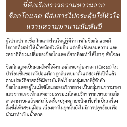
นี่คือเรื่องราวความหวานจาก
ช็อกโกแลต ที่ส่งสารไปกระตุ้นให้หัวใจ
หวานหวามมานานนับพันปี
ผู้โปรดปรานช็อกโกแลตส่วนใหญ่รู้ดีว่าการกินช็อกโกแลตมี
โอกาสที่จะทำให้น้ำหนักตัวเพิ่มขึ้น แต่กลิ่นอันหอมหวาน และ
รสชาติที่ชวนปลื้มของช็อกโกแลต ก็ยากที่จะทำให้ใครๆ หักใจลง
ช็อกโกแลตเป็นผลผลิตที่ได้จากเมล็ดของต้นคาเคา (Cacao) ใน
ป่าร้อนชื้นของทวีปอเมริกา ถูกค้นพบมาตั้งแต่สองพันปีที่แล้ว
ตามประวัติศาสตร์ที่มีการบันทึกไว้ ชนกลุ่มแรกที่รู้จักทำ
ช็อกโกแลตอยู่ในเม็กซิโกและอเมริกากลาง เป็นกลุ่มชนชาวมายา
และชาวแอซเท็กแห่งอารยธรรมเมโสอเมริกา พวกเขาเอาเมล็ด
คาเคามาบดแล้วผสมกับเครื่องปรุงหลายชนิดเพื่อทำเป็นเครื่อง
ดื่มซึ่งให้รสขมเฝื่อน เนื่องจากในยุคนั้นยังไม่มีการปลูกอ้อยเพื่อ
นำมาทำเป็นน้ำตาล