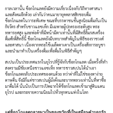
กาลเวลานั้น ช็อกโกแลตยังมีความเกี่ยวเนื่องกับวิถีทางศาสนา
และสังคมอีกด้วย เล่ากันว่าคนมายายุคคลาสสิกชอบดื่ม
ช็อกโกแลตในวาระพิเศษ ขณะที่บรรดาชนชั้นสูงนิยมดื่มกันเป็น
กิจวัตร สำหรับชาวแอซเท็ก มีเฉพาะผู้ปกครองระดับสูง พระ
ทหารยศสูง และพ่อค้าที่มีหน้ามีตาเท่านั้นที่มีสิทธิ์ลิ้มรสเครื่อง
ดื่มศักดิ์สิทธิ์นี้ ช็อกโกแลตยังมีบทบาทสำคัญในพิธีของราชวงศ์
และศาสนา เนื่องจากพระใช้เมล็ดคาเคาเป็นเครื่องสักการะบูชา
และนำมาทำเป็นเครื่องดื่มเพื่อดื่มในพิธีสำคัญๆ
สเปนเป็นประเทศแรกในยุโรปที่รู้จักกับช็อกโกแลต เมื่อครั้งที่ทำ
สงครามมีชัยเหนือชาวแอซเท็ก ทหารชาวสเปนได้นำเอา
ช็อกโกแลตกลับประเทศของตนด้วย ทว่าค่าที่ไม่ใช่ของหาง่าย
ดาษดื่น จึงมีก็แต่ชาวสเปนผู้มั่งคั่งและบาทหลวงเท่านั้นที่หาซื้อ
มาดื่มได้ นั่นนับเป็นการเปิดฉากให้ช็อกโกแลตเข้ามาสู่ดินแดน
ยุโรป และกระจายความนิยมไปทั่วทุกหนแห่งในโลก
แต่ช็อกโกแลตกลายมาเป็นของขวัญที่เป็นเสมือนคำบอกรัก