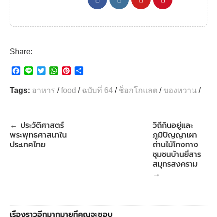
Share:
F
L
T
W
P
S
a
i
w
h
i
h
c
n
i
a
n
a
Tags:
อาหาร
/
food
/
ฉบับที่ 64
/
ช็อกโกแลต
/
ของหวาน
/
e
e
t
t
t
r
b
t
s
e
e
o
e
A
r
o
r
p
e
ประวัติศาสตร์
วิถีกินอยู่และ
←
k
p
s
พระพุทธศาสนาใน
ภูมิปัญญาเผา
t
ประเทศไทย
ถ่านไม้โกงกาง
ชุมชนบ้านยี่สาร
สมุทรสงคราม
→
เรื่องราวอีกมากมายที่คุณจะชอบ