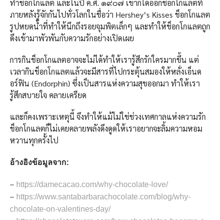
ทำช็อกโกแลต และในปี ค.ศ. ๑๙๐๗ เขาก็ได้ออกช็อกโกแลตที่
ภายหลังรู้จักกันไปทั่วโลกในชื่อว่า Hershey’s Kisses ช็อกโกแลต
รูปหยดน้ำที่ทำให้นึกถึงรอยจุมพิตเล็กๆ และทำให้ช็อกโกแลตถูก
ดึงเข้ามาพัวพันกับความรักอย่างเปิดเผย
การกินช็อกโกแลตอาจจะไม่ได้ทำให้เรารู้สึกรักใครมากขึ้น แต่
เวลากินช็อกโกแลตแล้วจะมีสารที่ไปกระตุ้นสมองให้หลั่งเอ็นด
อร์ฟิน (Endorphin) ซึ่งเป็นสารแห่งความสุขออกมา ทำให้เรา
รู้สึกสบายใจ คลายเครียด
และก็คงเพราะเหตุนี้ จึงทำให้แม้ไม่ใช่ช่วงเทศกาลแห่งความรัก
ช็อกโกแลตก็ไม่เคยคลายพลังดึงดูดให้เราอยากจะลิ้มความหอม
หวานทุกครั้งไป
อ้างอิงข้อมูลจาก:
–
https://damecacao.com/why-chocolate-love/
–
https://www.santabarbarachocolate.com/blog/why-
chocolate-on-valentines-day/