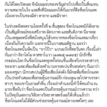
กันได้โดยเปิดเผย จึงนิยมมอบของขวัญฝากไปเพื่อเป็นสิ่งแทน
ความหมายในใจ และสิ่งที่นิยมมอบให้กันมากก็คือช็อกโกแลต
เนื่องจากเป็นของมีค่า หายาก และมีราคา
ในช่วงหลังสงครามโลกครั้งที่ ๒ สิ้นสุดลง ช็อกโกแลตยังได้กลาย
เป็นสัญลักษณ์ของเสรีภาพ มิตรภาพ และสันติภาพ นี่อาจจะ
เป็นเหตุผลหนึ่งที่สนับสนุนให้บทบาทของช็อกโกแลตมาเกี่ยว
เนื่องกันกับความรัก นอกจากนี้ในบางสมมติฐาน มองว่า
ช็อกโกแลตนั้นจัดเป็น “ยาโป๊ว” แบบฉบับที่ตะวันตก เรื่องนี้เล่า
กันมาว่า จิอาโคโม คาสซาโนวา (๑๗๒๕-๑๗๙๕) นักรักชื่อ
กระฉ่อนโลก กินช็อกโกแลตทุกครั้งก่อนขึ้นเตียงกับบรรดาสาวๆ
ของเขา และเพิ่มเติมด้วยตำนานจากสเปนที่บอกต่อๆ กันมาว่า
มองเตชูมา นักรบสเปนผู้มีชื่อเสียงโด่งดัง ก็มักจะดื่มช็อกโกแลต
เป็นประจำเสมอเพื่อกระตุ้นอารมณ์รัก ก่อนจะแวะไปหาบรรดา
สาวๆ ของเขาในยามค่ำคืน เรื่องเล่าทำนองนี้ทำให้คนจำนวน
มากเชื่อกันว่า ช็อกโกแลตเป็นตัวกระตุ้นอารมณ์วาบหวาม ทว่า
ในปัจจุบันผลงานวิจัยทางวิทยาศาสตร์เผยให้เห็นแล้วว่า
ช็อกโกแลตไม่ได้มีส่วนช่วยกระตุ้นอารมณ์ทางเพศใดๆ เลย