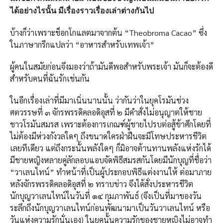
ได้อย่างไรนั้น มีเรื่องราวเรื่องเล่าต่างกันไป
บ้างก็ว่าเพราะช็อกโกแลตมาจากต้น “Theobroma Cacao” ซึ่ง
ในภาษากรีกแปลว่า “อาหารสำหรับเทพเจ้า”
ผู้คนในสมัยก่อนจึงมองว่าถ้ามันดีพอสำหรับพระเจ้า มันก็จะต้องดี
สำหรับคนที่ฉันรักเช่นกัน
ในอีกเรื่องเล่าที่มีมาเนิ่นนานนั้น ว่ากันว่าในยุคโรมันช่วง
ศตวรรษที่ ๓ จักรพรรดิคลอดิอุสที่ ๒ มีคำสั่งไม่อนุญาตให้ชาย
ชาวโรมันสมรส เพราะต้องการเกณฑ์ผู้ชายไปรบต่อสู้ข้าศึกโดยที่
ไม่ต้องมีห่วงกังวลใดๆ ถึงขนาดใครฝ่าฝืนจะมีโทษประหารชีวิต
เลยทีเดียว แต่ถึงกระนั้นพลังใดๆ ก็มิอาจต้านทานพลังแห่งรักได้
มีชายหญิงหลายคู่ลักลอบแอบจัดพิธีสมรสกันโดยมีนักบุญที่ชื่อว่า
“วาเลนไทน์” ทำหน้าที่เป็นผู้ประกอบพิธีแต่งงานให้ ต่อมาภาย
หลังจักรพรรดิคลอดิอุสที่ ๒ ทราบข่าว จึงได้สั่งประหารชีวิต
นักบุญวาเลนไทน์ในวันที่ ๑๔ กุมภาพันธ์ (จึงเป็นที่มาของวัน
ระลึกถึงนักบุญวาเลนไทน์ก่อนพัฒนามาเป็นวันวาเลนไทน์ หรือ
วันแห่งความรักนั่นเอง) ในยุคนั้นความรักของชายหญิงไม่อาจทำ