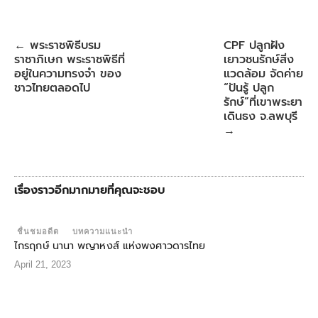
o
e
A
r
o
r
p
e
k
p
s
พระราชพิธีบรม
CPF ปลูกฝัง
←
t
ราชาภิเษก พระราชพิธีที่
เยาวชนรักษ์สิ่ง
อยู่ในความทรงจํา ของ
แวดล้อม จัดค่าย
ชาวไทยตลอดไป
“ปันรู้ ปลูก
รักษ์”ที่เขาพระยา
เดินธง จ.ลพบุรี
→
เรื่องราวอีกมากมายที่คุณจะชอบ
ชื่นชมอดีต
บทความแนะนำ
ไกรฤกษ์ นานา พญาหงส์ แห่งพงศาวดารไทย
April 21, 2023