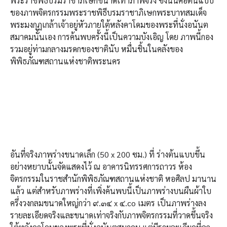
พระราชพิธีบรมราชาภิเษกขนาดเท่าภาพจริง ซึ่งนั่นคือต้นแบบ
ของภาพจิตรกรรมพระราชพิธีบรมราชาภิเษกพระบาทสมเด็จ
พระมงกุฏเกล้าเจ้าอยู่หัวภายใต้หลังคาโดมของพระที่นั่งอนันต
สมาคมนั่นเอง การค้นพบครั้งนี้เป็นความบังเอิญ โดย ภาพนี้กอง
รวมอยู่ท่ามกลางมรดกของชาตินับ หมื่นชิ้นในคลังของ
พิพิธภัณฑสถานแห่งชาติพระนคร
อันที่จริงภาพร่างขนาดเล็ก (50 x 200 ซม.) ที่ ร่างต้นแบบขึ้น
อย่างหยาบนั้นจัดแสดงไว้ ณ อาคารนิทรรศการถาวร ห้อง
จิตรกรรมในราชสํานักพิพิธภัณฑสถานแห่งชาติ หอศิลป มานาน
แล้ว แต่สําหรับภาพร่างที่เพิ่งค้นพบนี้เป็นภาพร่างบนผืนผ้าใบ
ครึ่งวงกลมขนาดใหญ่กว่า ๙.๓๔ x ๔.co เมตร เป็นภาพร่างลง
รายละเอียดจริงและขนาดเท่าจริงกับภาพจิตรกรรมที่วาดขึ้นจริง