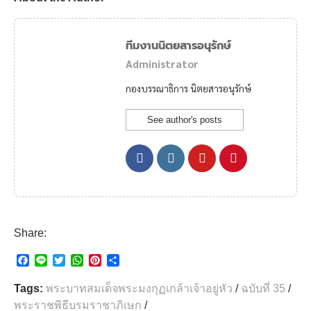
ทีมงานนิตยสารอนุรักษ์
Administrator
กองบรรณาธิการ นิตยสารอนุรักษ์
See author's posts
Share:
F
L
T
W
P
S
a
i
w
h
i
h
c
n
i
a
n
a
Tags:
พระบาทสมเด็จพระมงกุฏเกล้าเจ้าอยู่หัว
/
ฉบับที่ 35
/
e
e
t
t
t
r
พระราชพิธีบรมราชาภิเษก
/
b
t
s
e
e