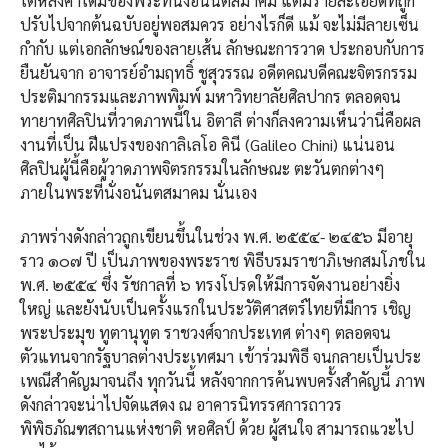
ใต้หลังคาโดมของพระที่นั่งอนันตสมาคม แต่มีรายละเอียดที่ถูก
ปรับไปจากต้นฉบับอยู่พอสมควร อย่างไรก็ดี แม้ จะไม่มีลายเซ็น
กํากับ แต่เอกลักษณ์ของลายเส้น ลักษณะการวาด ประกอบกับการ
ยืนยันจาก อาจารย์อํามฤทธิ์ ชูสุวรรณ อดีตคณบดีคณะจิตรกรรม
ประติมากรรมและภาพพิมพ์ มหาวิทยาลัยศิลปากร ตลอดจน
ทายาทศิลปินที่วาดภาพนี้ใน อิตาลี ต่างก็ลงความเห็นว่านี่คือผล
งานที่เป็น ฝีแปรงของกาลิเลโอ คินี (Galileo Chini) แน่นอน
ศิลปินผู้นี้คือผู้วาดภาพจิตรกรรมในลักษณะ ตะวันตกต่างๆ
ภายในพระที่นั่งอนันตสมาคม นั่นเอง
ภาพร่างดังกล่าวถูกเขียนขึ้นในช่วง พ.ศ. ๒๕๕๔- ๒๔๕๖ มีอายุ
ราว ๑๐๗ ปี เป็นภาพของพระราช พิธีบรมราชาภิเษกสมโภชใน
พ.ศ. ๒๕๕๔ ซึ่ง รัชกาลที่ ๖ ทรงโปรดให้มีการจัดงานอย่างยิ่ง
ใหญ่ และยังนับเป็นครั้งแรกในประวัติศาสตร์ไทยที่มีการ เชิญ
พระประมุข ทูตานุทูต ราชวงศ์จากประเทศ ต่างๆ ตลอดจน
ตัวแทนจากรัฐบาลต่างประเทศมา เข้าร่วมพิธี จนกลายเป็นประ
เพณีสําคัญมาจนถึง ทุกวันนี้ หลังจากการค้นพบครั้งสําคัญนี้ ภาพ
ดังกล่าวจะน่าไปจัดแสดง ณ อาคารนิทรรศการถาวร
พิพิธภัณฑสถานแห่งชาติ หอศิลป์ ด้วย ผู้สนใจ สามารถแวะไป