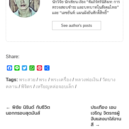
นักวิจัย นักเขียน เรื่อง “คัมภีร์ตรีนิสิงเห: การ
ตรวจสอบชำระ และบทบาทในสังคมไทย”
และ “เลขยันต์: แผนผังอันศักดิ์สิทธิ์”
See author's posts
Share:
F
L
T
W
P
S
a
i
w
h
i
h
c
n
i
a
n
a
Tags:
พระสวย
/
พระ
/
พระเครื่อง
/
หลวงพ่อเงิน
/
วัดบาง
e
e
t
t
t
r
คลาน
/
พิจิตร
/
เหรียญหล่อจอบเล็ก
/
b
t
s
e
e
o
e
A
r
o
r
p
e
k
p
s
พิชัย นิรันต์ กับชีวิต
ประเทือง เอม
←
t
นอกกรอบสุดมันส์
เจริญ จิตรกรผู้
จับแสงมาใส่จาน
สี
→