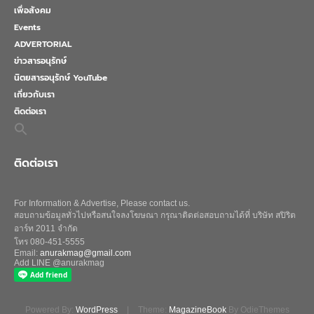
เพื่อสังคม
Events
ADVERTORIAL
ข่าวสารอนุรักษ์
นิตยสารอนุรักษ์ YouTube
เกี่ยวกับเรา
ติดต่อเรา
Search
for:
Search Button
ติดต่อเรา
For Information & Advertise, Please contact us.
สอบถามข้อมูลทั่วไปหรือสนใจลงโฆษณา กรุณาติดต่อสอบถามได้ที่ บริษัท สปิริต
อาร์ท 2011 จำกัด
โทร 080-451-5555
Email:
anurakmag@gmail.com
Add LINE @anurakmag
Powered By:
WordPress
|
Theme:
MagazineBook
By OdieThemes