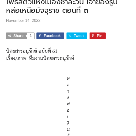
โพธิสัตว์แห่งเมืองชาละวัน เจ้าของรูป
หล่อเหนือมัจจุราช ตอนที่ ๓
November 14, 2022
Share
1
Facebook
Tweet
Pin
นิตยสารอนุรักษ์ ฉบับที่ 61
เรื่อง/ภาพ: ทีมงานนิตยสารอนุรักษ์
ห
ล
ว
ง
พ่
อ
เ
งิ
น
วั