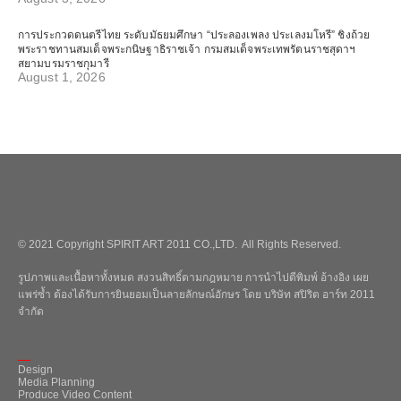
การประกวดดนตรีไทย ระดับมัธยมศึกษา “ประลองเพลง ประเลงมโหรี” ชิงถ้วย
พระราชทานสมเด็จพระกนิษฐาธิราชเจ้า กรมสมเด็จพระเทพรัตนราชสุดาฯ
สยามบรมราชกุมารี
August 1, 2026
© 2021 Copyright SPIRIT ART 2011 CO.,LTD. All Rights Reserved.
รูปภาพและเนื้อหาทั้งหมด สงวนสิทธิ์ตามกฎหมาย การนำไปตีพิมพ์ อ้างอิง เผย
แพร่ซ้ำ ต้องได้รับการยินยอมเป็นลายลักษณ์อักษร โดย บริษัท สปิริต อาร์ท 2011
จำกัด
_
Design
Media Planning
Produce Video Content