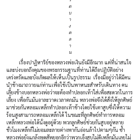
ด
บ
า
ง
ค
ล
า
น
เรื่องปาฏิหาริย์ของหลวงพ่อเงินยังมีอีกมาก แต่ที่น่าสนใจ
และบ่งบอกถึงคุณของพระกรรมฐานที่ท่านได้ถือปฏิบัติอย่าง
เคร่งครัดและบังเกิดผลให้เห็นเป็นรูปธรรม เรื่องมีอยู่ว่าได้มีคน
นำช้างมาถวายแก่ท่านเพื่อใช้เป็นพาหนะสำหรับเดินทาง คน
เลี้ยงช้างบอกหลวงพ่อว่าจะต้องทำปลอกเท้าใส่เพื่อสะดวกในการ
เลี้ยง เพื่อกันมันอาละวาดเวลาตกมัน หลวงพ่อจึงได้สั่งให้ลูกศิษย์
มาช่วยกันหลอมเหล็กทำปลอกเท้าช้างโดยใช้เตาสูบซึ่งให้ความ
ร้อนสูงสามารถหลอมเหล็กได้ ในขณะที่ลูกศิษย์ทำการหลอม
เหล็กหลวงพ่อได้นั่งดูอยู่ด้วย พวกลูกศิษย์ช่วยกันสูบอยู่หลาย
ชั่วโมงเหล็กก็ไม่ยอมละลายต่างพากันอ่อนล้าไปตามๆกัน ซ้ำ
หลวงพ่อยังแกล้งพูดสัพยอกอีกว่าพวกเอ็งสูบไม่ดีเหล็กมันเลยไม่