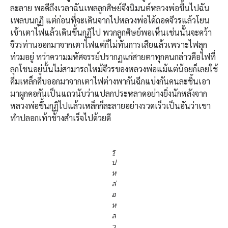
ละลาย พอดีถึงเวลาฉันเพลลูกศิษย์จึงนิมนต์หลวงพ่อขึ้นไปฉัน
เพลบนกุฏิ แต่ก่อนที่จะเดินจากไปหลวงพ่อได้ถอดจีวรแล้วโยน
เข้าเตาไฟแล้วเดินขึ้นกุฏิไป พวกลูกศิษย์พอเห็นเช่นนั้นจะคว้า
จีวรท่านออกมาจากเตาไฟแต่ก็ไม่ทันการเสียแล้วเพราะไฟลุก
ท่วมอยู่ ทว่าความมหัศจรรย์ปรากฏแก่สายตาทุกคนกล่าวคือไฟที่
ลุกโชนอยู่นั้นไม่สามารถไหม้จีวรของหลวงพ่อแม้แต่น้อยก็เลยใช้
คีมเหล็กคีบออกมาจากเตาไฟต่างพากันฉีกแบ่งกันคนละชิ้นเอา
มาผูกคอกันเป็นแถวนับว่าแปลกประหลาดอย่างยิ่งนักหลังจาก
หลวงพ่อขึ้นกุฏิไปแล้วเหล็กก็ละลายอย่างรวดเร็วเป็นอันว่าเขา
ทำปลอกเท้าช้างสำเร็จไปด้วยดี
รู
ป
ห
ล่
อ
ห
ล
ว