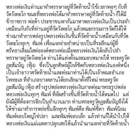
หลวงพ่อเงินท่านมาจำพรรษาอยู่ที่วัดท้ายน้ำใช้เวลาพอๆ กับที่
วัดวังตะโก ขณะที่หลวงพ่อได้มาจำพรรษาอยู่ที่วัดท้ายน้ำ ก็ได้มี
ข้าราชการ พ่อค้า ประชาชนพากันมาหาหลวงพ่อเงินเป็นประจำ
เหมือนกับกับที่ท่านอยู่ที่วัดวังตะโก แล้วคณะกรรมการวัดก็ได้ให้
ช่างมาทำการหล่อรูปหลวงพ่อเงินขึ้นที่วัดท้ายน้ำเหมือนกับที่วัด
วังตะโกทุกๆ พิมพ์ เพื่อแจกจ่ายจำหน่ายเป็นที่ระลึกแก่ผู้ที่
ศรัทธาเลื่อมใสต่อองค์หลวงพ่อเมื่อหลวงพ่อเงินได้กลับไปจำ
พรรษาอยู่วัดวังตะโด ท่านได้แต่งตั้งและมอบหมายให้ พระครูวัต
ฏะสัมบัญ (ฟุ้ง) ซึ่งเป็นลูกศิษย์ผู้ใกล้ชิดกับหลวงพ่อเงินองค์หนึ่ง
เป็นเจ้าอาวาสวัดท้ายน้ำและต่อมาท่านได้เป็นเจ้าคณะอำเภอ
โพทะเล ที่อำเภอบางคลานได้ยกเลิกมาตั้งที่ใหม่ พระครูวัต
ฏะสัมบัญ (ฟุ้ง) สร้างรูปหล่อหลวงพ่อเงินกาลต่อมาพระรูปหล่อ
หลวงพ่อเงินทุกๆ พิมพ์ ที่จัดสร้างขึ้นที่วัดท้ายน้ำได้หมดไป แต่
ยังมีผู้ที่ต้องการอีกเป็นจำนวนมาก ท่านพระครูวัตฏะสัมบัญจึงได้
ให้ช่างมาทำการหล่อขึ้นอีกทุกๆ พิมพ์คือ พิมพ์ขี้ตา พิมพ์นิยม
พิมพ์จอบใหญ่ไข่ปลา และพิมพ์จอบเล็ก แล้วท่านก็ได้นำไปให้
หลวงพ่อเงินแผ่เมตตาปลุกเสกให้แล้วนำมาแจกจ่ายที่วัดท้ายน้ำ