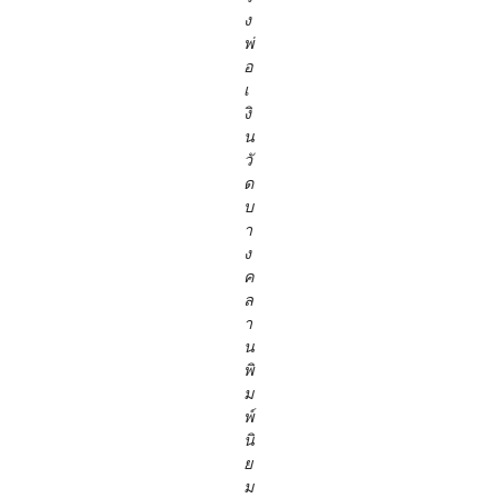
ง
พ่
อ
เ
งิ
น
วั
ด
บ
า
ง
ค
ล
า
น
พิ
ม
พ์
นิ
ย
ม