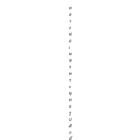
ห
ล
ว
ง
พ่
อ
เ
พ
ช
ร
พ
ร
ะ
พุ
ท
ธ
รู
ป
ศั
ก
ดิ์