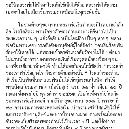
ขอให้หลวงพ่อได้รักษาโรคภัยไข้เจ็บให้ด้วย หลวงพ่อให้ความ
เมตตาโดยไม่เลือกชั้นวรรณะ เหมือนกันทุกระดับชั้น
ในช่วงท้ายๆของท่าน หลวงพ่อเงินท่านจะมีโรคประจำตัว
คือ โรคริดสีดวง ท่านรักษาตัวของท่านเองบางทีก็หายไปเป็น
ระยะเวลานาน ๆ แล้วก็กลับมาเป็นใหม่อีก เป็นๆ หายๆ หลวง
พ่อเงินท่านเคยปารภกับศิษยานุศิษย์ผู้ใกล้ชิดว่า “คนอื่นร้อยพัน
รักษาให้หายได้ แต่พอผงเข้าตาตัวเองกลับรักษาไม่ได้ “ ต่อมา
ไม่นานนักอาการของหลวงพ่อเงินก็เริ่มทรุดหนักลงเรื่อย ๆ จน
ยากที่จะเยียวยารักษาได้ ท่านได้บอกกับคนใกล้ชิดว่า “ กรรมเก่า
ของเราทำไว้อย่างไร ก็จะตายด้วยอย่างนั้น “ โรคเก่าของท่าน
กำเริบเป็นพิษขึ้นมาและพิษนั้นได้เข้าสู่กระแสโลหิต ทำให้
ท่านถึงแก่มรณภาพลง เมื่อวันศุกร์ แรม ๑๑ ค่ำ เดือน ๑๐ ปี
มะแม ซึ่งตรงกับปี พุทธศักราช ๒๔๖๒ เป็นวันที่ตรงกับวันเกิด
ของหลวงพ่อเงินพอดี รวมสิริอายุของท่าน ๑๑๑ ปี พรรษาที่
๙๐ การมรณภาพของหลวงพ่อเงิน นำความเศร้าโศกเสียใจให้
แก่บรรดาศิษยานุศิษย์และชาวบ้านอย่างมาก ต่างพร้อมใจตกลง
กันว่าจะเก็บสรีระศพของท่านไว้เป็นเวลา ๑ ปี และได้ทำ กา
รณาปนกิจในปีต่อมา ซึ่งตรงกับเดือน ๔ ปีวอก พุทธศักราช