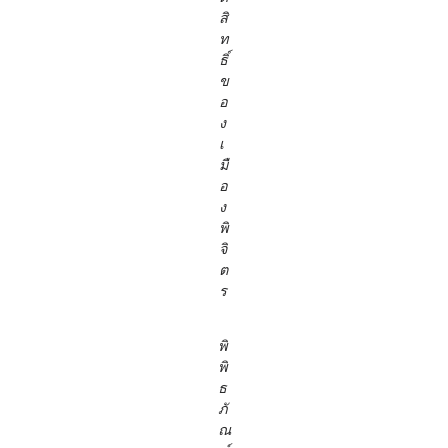
สิ
ท
ธิ์
ข
อ
ง
เ
มื
อ
ง
พิ
จิ
ต
ร
พิ
พิ
ธ
ภั
ณ