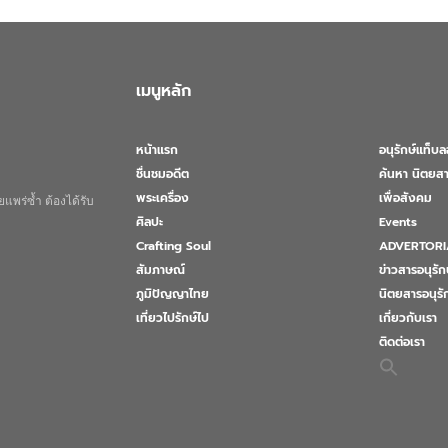
เมนูหลัก
หน้าแรก
อนุรักษ์แท็บ
ชื่นชมอดีต
ค้นหา นิตยสา
พระเครื่อง
เพื่อสังคม
แพร่ซ้ำ ต้องได้รับ
ศิลปะ
Events
Crafting Soul
ADVERTORI
สัมภาษณ์
ข่าวสารอนุรัก
ภูมิปัญญาไทย
นิตยสารอนุร
เที่ยวไปรักษ์ไป
เกี่ยวกับเรา
ติดต่อเรา