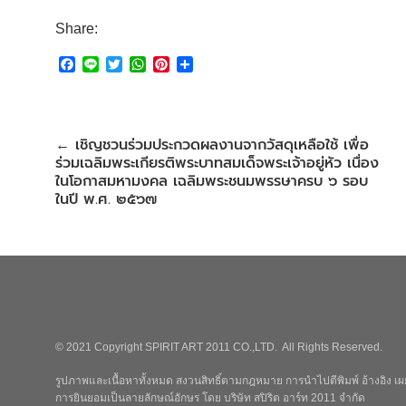
Share:
F
L
T
W
P
S
a
i
w
h
i
h
c
n
i
a
n
a
e
e
t
t
t
r
b
t
s
e
e
เชิญชวนร่วมประกวดผลงานจากวัสดุเหลือใช้ เพื่อ
←
o
e
A
r
ร่วมเฉลิมพระเกียรติพระบาทสมเด็จพระเจ้าอยู่หัว เนื่อง
o
r
p
e
k
p
s
ในโอกาสมหามงคล เฉลิมพระชนมพรรษาครบ ๖ รอบ
t
ในปี พ.ศ. ๒๕๖๗
© 2021 Copyright SPIRIT ART 2011 CO.,LTD. All Rights Reserved.
รูปภาพและเนื้อหาทั้งหมด สงวนสิทธิ์ตามกฎหมาย การนำไปตีพิมพ์ อ้างอิง เผย
การยินยอมเป็นลายลักษณ์อักษร โดย บริษัท สปิริต อาร์ท 2011 จำกัด