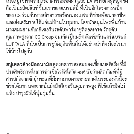
เนื้อสบู่ใช้ทำความสะอาดพร้อมขัดผิว และ LA หมายถึงผู้หญิง ซึ่ง
ถือเป็นผลิตภัณฑ์ชิ้นแรกของแบรนด์นี้ ที่เป็นอีกโครงการหนึ่ง
ของ CG ร่วมกับทางเจ้าอาวาสวัดหนองแฟบ ที่ช่วยพัฒนาอาชีพ
และส่งเสริมรายได้แก่แม่บ้านในชุมชน โดยนำสมุนไพรพื้นบ้าน
มาผสมผสานกับกลีเซอรีนระดับฟาร์มาซูติคอลเกรด วัตถุดิบ
คุณภาพสูงจาก CG Group จนเกิดเป็นผลิตภัณฑ์สกินแคร์แบรนด์
LUFFALA ที่นับเป็นการชูวัตถุดิบพื้นถิ่นได้อย่างน่าทึ่ง มีอะไรน่า
ใช้บ้างไปดูกัน
สูตรลดการสะสมของเชื้อแบคทีเรีย ที่มี
สบู่เหลวล้างมืออนามัย
ประสิทธิภาพในการฆ่าเชื้อไวรัสโควิด-๑๙ นับว่าผลิตภัณฑ์ที่มี
สารสกัดจากผักบุ้งทะเลที่มีมากมายตามชายหาดในระยองตัวนี้จะ
ช่วยได้มาก นอกจากนั้นยังมีกลีเซอรีนคุณภาพสูง ที่ใช้แล้วมือไม่
แห้ง บำรุงผิวให้นุ่มชุ่มชื่น