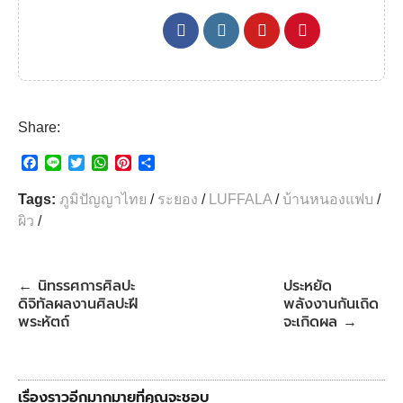
Share:
F
L
T
W
P
S
a
i
w
h
i
h
c
n
i
a
n
a
Tags:
ภูมิปัญญาไทย
/
ระยอง
/
LUFFALA
/
บ้านหนองแฟบ
/
e
e
t
t
t
r
ผิว
/
b
t
s
e
e
o
e
A
r
o
r
p
e
k
p
s
นิทรรศการศิลปะ
ประหยัด
←
t
ดิจิทัลผลงานศิลปะฝี
พลังงานกันเถิด
พระหัตถ์
จะเกิดผล
→
เรื่องราวอีกมากมายที่คุณจะชอบ