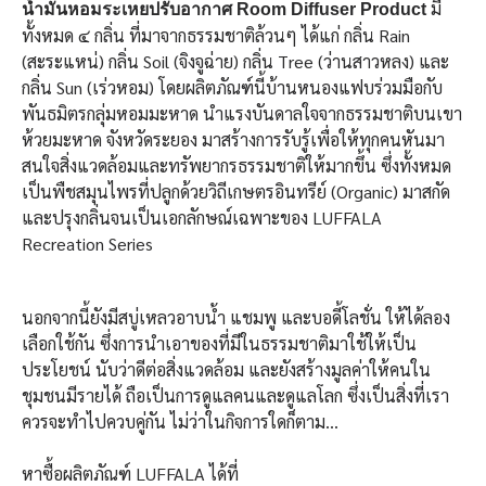
มี
น้ำมันหอมระเหยปรับอากาศ Room Diffuser Product
ทั้งหมด ๔ กลิ่น ที่มาจากธรรมชาติล้วนๆ ได้แก่ กลิ่น Rain
(สะระแหน่) กลิ่น Soil (จิงจูฉ่าย) กลิ่น Tree (ว่านสาวหลง) และ
กลิ่น Sun (เร่วหอม) โดยผลิตภัณฑ์นี้บ้านหนองแฟบร่วมมือกับ
พันธมิตรกลุ่มหอมมะหาด นำแรงบันดาลใจจากธรรมชาติบนเขา
ห้วยมะหาด จังหวัดระยอง มาสร้างการรับรู้เพื่อให้ทุกคนหันมา
สนใจสิ่งแวดล้อมและทรัพยากรธรรมชาติให้มากขึ้น ซึ่งทั้งหมด
เป็นพืชสมุนไพรที่ปลูกด้วยวิถีเกษตรอินทรีย์ (Organic) มาสกัด
และปรุงกลิ่นจนเป็นเอกลักษณ์เฉพาะของ LUFFALA
Recreation Series
นอกจากนี้ยังมีสบู่เหลวอาบน้ำ แชมพู และบอดี้โลชั่น ให้ได้ลอง
เลือกใช้กัน ซึ่งการนำเอาของที่มีในธรรมชาติมาใช้ให้เป็น
ประโยชน์ นับว่าดีต่อสิ่งแวดล้อม และยังสร้างมูลค่าให้คนใน
ชุมชนมีรายได้ ถือเป็นการดูแลคนและดูแลโลก ซึ่งเป็นสิ่งที่เรา
ควรจะทำไปควบคู่กัน ไม่ว่าในกิจการใดก็ตาม…
หาซื้อผลิตภัณฑ์ LUFFALA ได้ที่