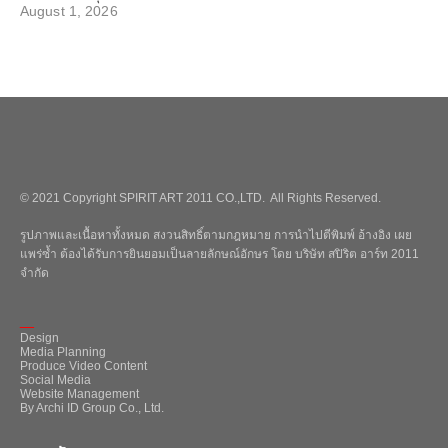
August 1, 2026
© 2021 Copyright SPIRIT ART 2011 CO.,LTD. All Rights Reserved.
รูปภาพและเนื้อหาทั้งหมด สงวนสิทธิ์ตามกฎหมาย การนำไปตีพิมพ์ อ้างอิง เผย
แพร่ซ้ำ ต้องได้รับการยินยอมเป็นลายลักษณ์อักษร โดย บริษัท สปิริต อาร์ท 2011
จำกัด
_
Design
Media Planning
Produce Video Content
Social Media
Website Management
By Archi ID Group Co., Ltd.