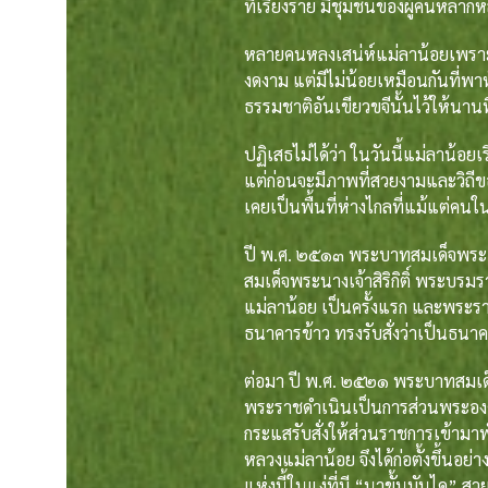
ที่เรียงราย มีชุมชนของผู้คนหลากห
หลายคนหลงเสน่ห์แม่ลาน้อยเพราะเป็น
งดงาม แต่มีไม่น้อยเหมือนกันที่พ
ธรรมชาติอันเขียวขจีนั้นไว้ให้นานที
ปฏิเสธไม่ได้ว่า ในวันนี้แม่ลาน้อยเริ
แต่ก่อนจะมีภาพที่สวยงามและวิถ
เคยเป็นพื้นที่ห่างไกลที่แม้แต่คนใน
ปี พ.ศ. ๒๕๑๓ พระบาทสมเด็จพระเจ้
สมเด็จพระนางเจ้าสิริกิติ์ พระบร
แม่ลาน้อย เป็นครั้งแรก และพระรา
ธนาคารข้าว ทรงรับสั่งว่าเป็นธน
ต่อมา ปี พ.ศ. ๒๕๒๑ พระบาทสมเด็จพ
พระราชดำเนินเป็นการส่วนพระองค
กระแสรับสั่งให้ส่วนราชการเข้ามาพ
หลวงแม่ลาน้อย จึงได้ก่อตั้งขึ้นอย
แห่งนี้ในแง่ที่มี “นาขั้นบันได” 