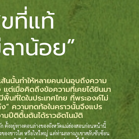
ุขที่แท้
่ลาน้อย”
้นนั้นทำให้หลายคนบ่นอุบถึงความ
ต่เมื่อคิดถึงข้อความที่เคยได้ยินมา
ีพื้นที่ใดในประเทศไทย ที่พระองค์ไม่
ึง” ความทดท้อในคราวนั้นจึงแปร
ามปีติตื้นตันได้ราวอัตโนมัติ
ก ตั้งอยู่ทางตอนล่างของจังหวัดแม่ฮ่องสอนก่อนหน้านี้
มืองของชาวไต หรือไทใหญ่ แต่ท่ามกลางภูเขาสลับซับซ้อน