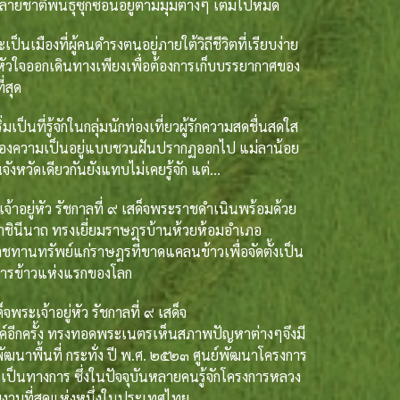
ลายชาติพันธุ์ซุกซ่อนอยู่ตามมุมต่างๆ เต็มไปหมด
เมืองที่ผู้คนดำรงตนอยู่ภายใต้วิถีชีวิตที่เรียบง่าย
าหัวใจออกเดินทางเพียงเพื่อต้องการเก็บบรรยากาศของ
่สุด
่มเป็นที่รู้จักในกลุ่มนักท่องเที่ยวผู้รักความสดชื่นสดใส
ีของความเป็นอยู่แบบชวนฝันปรากฏออกไป แม่ลาน้อย
จังหวัดเดียวกันยังแทบไม่เคยรู้จัก แต่…
าอยู่หัว รัชกาลที่ ๙ เสด็จพระราชดำเนินพร้อมด้วย
มราชินีนาถ ทรงเยี่ยมราษฎรบ้านห้วยห้อมอำเภอ
ชทานทรัพย์แก่ราษฎรที่ขาดแคลนข้าวเพื่อจัดตั้งเป็น
าคารข้าวแห่งแรกของโลก
ระเจ้าอยู่หัว รัชกาลที่ ๙ เสด็จ
์อีกครั้ง ทรงทอดพระเนตรเห็นสภาพปัญหาต่างๆจึงมี
ัฒนาพื้นที่ กระทั่ง ปี พ.ศ. ๒๕๒๓ ศูนย์พัฒนาโครงการ
่างเป็นทางการ ซึ่งในปัจจุบันหลายคนรู้จักโครงการหลวง
สวยงามที่สุดแห่งหนึ่งในประเทศไทย