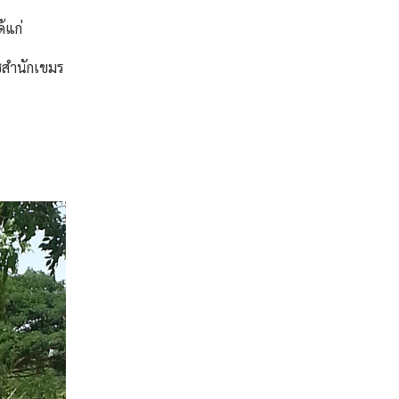
้แก่
ชสำนักเขมร