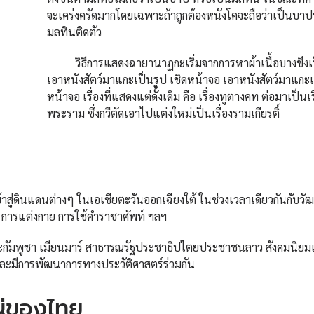
จะเคร่งครัดมากโดยเฉพาะถ้าถูกต้องหนังโคจะถือว่าเป็นบาป
มลทินติดตัว
วิธีการแสดงฉายานาฏกะเริ่มจากการหาผ้าเนื้อบางขึงเป
เอาหนังสัตว์มาแกะเป็นรูป เชิดหน้าจอ เอาหนังสัตว์มาแกะเ
หน้าจอ เรื่องที่แสดงแต่ดั้งเดิม คือ เรื่องทูตางคท ต่อมาเป็นเร
พระราม ซึ่งกวีตัดเอาไปแต่งใหม่เป็นเรื่องรามเกียรติ์
้าสู่ดินแดนต่างๆ ในเอเชียตะวันออกเฉียงใต้ ในช่วงเวลาเดียวกันกับว
การแต่งกาย การใช้คำราชาศัพท์ ฯลฯ
มพูชา เมียนมาร์ สาธารณรัฐประชาธิปไตยประชาชนลาว สังคมนิยม
และมีการพัฒนาการทางประวัติศาสตร์ร่วมกัน
ญ่ของไทย