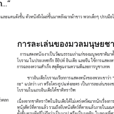
า…”
คนดังขึ้น ตัวหนังจึงโผล่ขึ้นมาหลังฉากผ้าขาว พวกเด็กๆ ปรบมือโห
การละเล่นของมวลมนุษยชา
การแสดงหนังเงาเป็นวัฒนธรรมเก่าแก่ของมนุษยชาติมาตั้
โบราณ ในประเทศกรีก อียิปต์ อินเดีย และจีน ใช้การแสดงห
การฉลองความสำเร็จ สดุดีคุณงามความดีและการบูชาเทพ
ชาวอินเดียโบราณเรียกการแสดงหนังของพวกเขาว่า 
กะ” แปลว่า เงา หรือโครงรูปแห่งละคร เป็นการละเล่นของช
โบราณในแถบอินเดียใต้ชาติทราวิฑ
ตัวตลก
เนื่องจากชาติทราวิฑในอินเดียใต้ไม่เคร่งครัดมากนักเรื่องกา
หนังสัตว์ที่ตายแล้ว รวมถึงจับหนังสัตว์ที่ตายแล้วภายในมณฑล
ตั้งขึ้นตามลัทธิไม่ถือว่าเป็นบาป หรือเป็นมลทิน ในขณะที่ศ