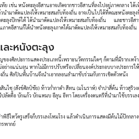
ย เช่น หนังตะลุงอีสานอาจเกิดจากชาวอีสานที่ลงไปอยู่ภาคกลาง ได้เ
นำมาดัดแปลงให้เหมาะสมกับท้องถิ่น อาจเป็นไปได้ที่คณะหนังตะลุงปั
นังตะลุงปักษ์ใต้ ได้นำมาดัดแปลงให้เหมาะสมกับท้องถิ่น และชาวอีส
ในภาคอีสานก็ได้นำหนังตะลุงภาคใต้มาดัดแปลงให้เหมาะสมกับท้องถิ่น
และหนังตะลุง
ญของศิลปะการแสดงประเภทนี้เพราะนวัตกรรมใดๆ ก็ตามที่มีรากเหง้
ม่อย่างแน่นอน หากไม่มีการปรับหรือเปลี่ยนองค์ประกอบบางประการให
งถิ่น ศิลปินพื้นบ้านจึงนำเอากลอนลำมาขับร่วมกับการเชิดตัวหนัง
ซ (สังข์ศิลป์ชัย) ท้าวก่ำกาดำ สีทน (มโนราห์) จำปาสี่ต้น ท้าวสุริวง
ยมีปลัดตื้อ บักแก้ว บักแหมบ อีลุน อีทา โดยเครื่องดนตรีที่นำมาใช้บรร
ไหว้ครูเสร็จก็บรรเลงโหมโรง แล้วดำเนินการแสดงมีต้นไม้ปักกลางจ
การพากย์