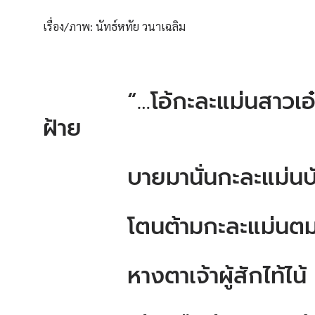
เรื่อง/ภาพ: นัทธ์หทัย วนาเฉลิม
“…โอ้กะละแม่นสาวเอ
ฝ้าย
บายมานั่นกะละแม่นบักน
โตนต้ามกะละแม่
หางตาเจ้าผู้สักไท้