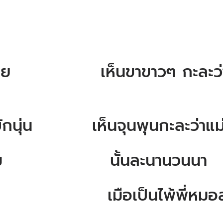
๋ย เห็นขาขาวๆ กะละว่า
ุ่น เห็นจุนพุนกะละว่าแม่
นตม นั้นละนานวนนา
ไน้ เมือเป็นไพ้พี่หมอล