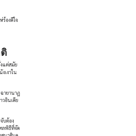
่ร้องดีใจ
ติ
งแต่สมัย
นังเงาใน
“ฉายานาฏ
าวอินเดีย
รจับต้อง
พิธีที่จัด
าสนาฮินดู