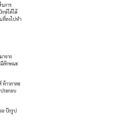
ห็นการ
กษ์ใต้ได้
านที่ลงไปทำ
ามาจาก
้มีลักษณะ
ศ์ ท้าวกาละ
เลงประกอบ
อ ปักรูป