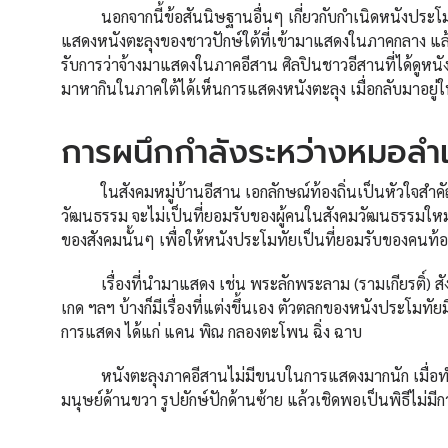
นอกจากนี้ข้อสันนิษฐานอื่นๆ เกี่ยวกับกำเนิดหนังประโมทั
แสดงหนังตะลุงของชาวปักษ์ใต้ที่เข้ามาแสดงในภาคกลาง แล้ว
รับการว่าจ้างมาแสดงในภาคอีสาน ศิลปินชาวอีสานที่ได้ดูห
มาหากินในภาคใต้ได้เห็นการแสดงหนังตะลุง เมื่อกลับมาอยู่
การผนึกกำลังระหว่างหมอลำ
ในสังคมหมู่บ้านอีสาน เอกลักษณ์ท้องถิ่นเป็นหัวใจสำคั
วัฒนธรรม จะไม่เป็นที่ยอมรับของผู้คนในสังคมวัฒนธรรมให
ของสังคมนั้นๆ เพื่อให้หนังประโมทัยเป็นที่ยอมรับของคนท้อ
เรื่องที่นำมาแสดง เช่น พระลักพระลาม (รามเกียรติ์) สังสินไ
เกด ฯลฯ บ้างก็มีเรื่องที่แต่งขึ้นเอง ตัวตลกของหนังประโมทั
การแสดง ได้แก่ แคน พิณ กลองตะโพน ฉิ่ง ฉาบ
หนังตะลุงภาคอีสานไม่มีขนบในการแสดงมากนัก เมื่อทำพิธี
มนุษย์ด้านขวา รูปยักษ์ปักด้านซ้าย แล้วเชิดพอเป็นพิธีไม่มี