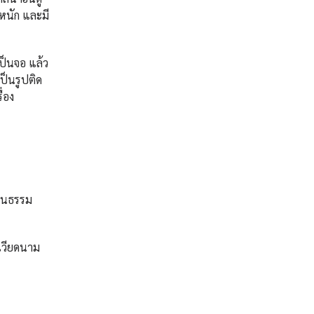
หนัก และมี
็นจอ แล้ว
ป็นรูปติด
ื่อง
ัฒนธรรม
เวียดนาม