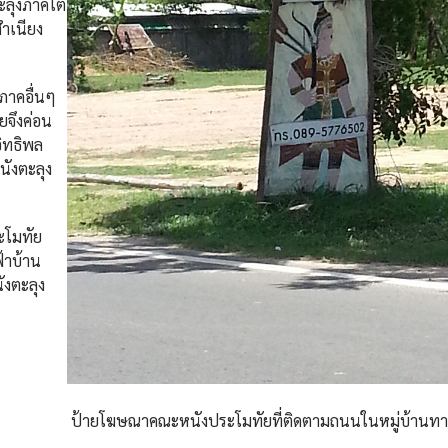
ะลุงภาคใต้
สำเนียง
ภาคอื่นๆ
จึงค่อน
อิทธิพล
นังตะลุง
ะโมทัย
ฟ้าบ้าน
ังตะลุง
ป้ายโฆษณาคณะหนังประโมทัยที่ติดตามถนนในหมู่บ้านทา