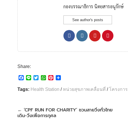
กองบรรณาธิการ นิตยสารอนุรักษ์
See author's posts
Share:
F
L
T
W
P
S
a
i
w
h
i
h
c
n
i
a
n
a
Tags:
Health Station
/
หน่วยสุขภาพเคลื่อนที่
/
โครงการผั
e
e
t
t
t
r
b
t
s
e
e
o
e
A
r
o
r
p
e
‘CPF RUN FOR CHARITY’ ชวนสายวิ่งทั่วไทย
←
k
p
s
เดิน-วิ่งเพื่อการกุศล
t