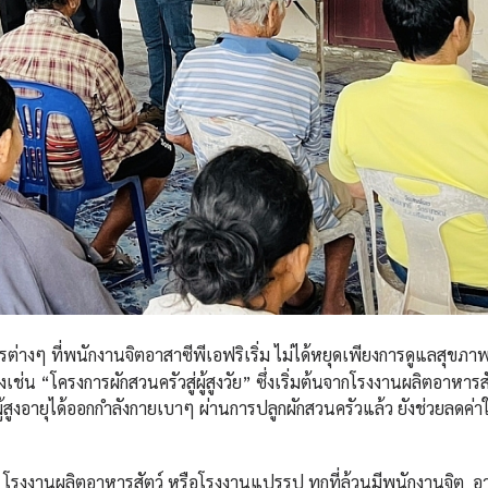
ต่างๆ ที่พนักงานจิตอาสาซีพีเอฟริเริ่ม ไม่ได้หยุดเพียงการดูแลสุขภาพ
่น “โครงการผักสวนครัวสู่ผู้สูงวัย” ซึ่งเริ่มต้นจากโรงงานผลิตอาหารส
ู้สูงอายุได้ออกกำลังกายเบาๆ ผ่านการปลูกผักสวนครัวแล้ว ยังช่วยลดค่า
ข่ โรงงานผลิตอาหารสัตว์ หรือโรงงานแปรรูป ทุกที่ล้วนมีพนักงานจิต อ