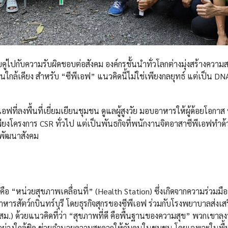
วบคู่ไปกับความรับผิดชอบต่อสังคม องค์กรชั้นนำทั่วโลกต่างมุ่งสร้างความ
ใกล้เคียง สำหรับ “ซีพีเอฟ” แนวคิดนี้ไม่ใช่เพียงกลยุทธ์ แต่เป็น D
ที่ลงพื้นที่เยี่ยมเยียนชุมชน ดูแลผู้สูงวัย มอบอาหารให้ผู้ด้อยโอกาส 
พียงโครงการ CSR ทั่วไป แต่เป็นพันธกิจที่พนักงานจิตอาสาซีพีเอฟทำด้
รพัฒนาสังคม
คือ “หน่วยสุขภาพเคลื่อนที่” (Health Station) ซึ่งเกิดจากความร่วมมื
รสัตว์กบินทร์บุรี โดยธุรกิจสุกรของซีพีเอฟ ร่วมกับโรงพยาบาลส่งเส
) ด้วยแนวคิดที่ว่า “สุขภาพที่ดี คือพื้นฐานของความสุข” พวกเขาลงพ
อย่างใกล้ชิด ช่วยอำนวยความสะดวกให้กับคนในชุมชน โดยเฉพาะในพื้น