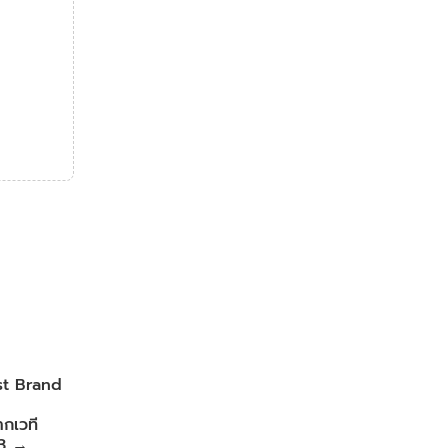
est Brand
กเวที
13
→