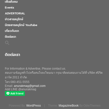
เพื่อสังคม
Events
ADVERTORIAL
ข่าวสารอนุรักษ์
นิตยสารอนุรักษ์ YouTube
เกี่ยวกับเรา
ติดต่อเรา
Search
for:
Search Button
ติดต่อเรา
For Information & Advertise, Please contact us.
สอบถามข้อมูลทั่วไปหรือสนใจลงโฆษณา กรุณาติดต่อสอบถามได้ที่ บริษัท สปิริต
อาร์ท 2011 จำกัด
โทร 080-451-5555
Email:
anurakmag@gmail.com
Add LINE @anurakmag
Powered By:
WordPress
|
Theme:
MagazineBook
By OdieThemes