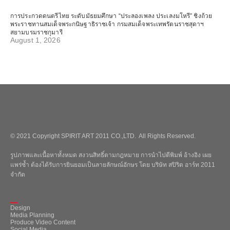
การประกวดดนตรีไทย ระดับมัธยมศึกษา “ประลองเพลง ประเลงมโหรี” ชิงถ้วย
พระราชทานสมเด็จพระกนิษฐาธิราชเจ้า กรมสมเด็จพระเทพรัตนราชสุดาฯ
สยามบรมราชกุมารี
August 1, 2026
© 2021 Copyright SPIRIT ART 2011 CO.,LTD. All Rights Reserved.
รูปภาพและเนื้อหาทั้งหมด สงวนสิทธิ์ตามกฎหมาย การนำไปตีพิมพ์ อ้างอิง เผย
แพร่ซ้ำ ต้องได้รับการยินยอมเป็นลายลักษณ์อักษร โดย บริษัท สปิริต อาร์ท 2011
จำกัด
_
Design
Media Planning
Produce Video Content
Social Media