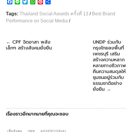
F
L
T
W
P
S
a
i
w
h
i
h
c
n
i
a
n
a
Tags:
Thailand Social Awards ครั้งที่ 13
/
Best Brand
e
e
t
t
t
r
Performance on Social Media
/
b
t
s
e
e
o
e
A
r
o
r
p
e
k
p
s
CPF จิตอาสา พลัง
UNDP ร่วมกับ
←
t
เล็กๆ สร้างสังคมยั่งยืน
กรุงไทยลงพื้นที่
เพชรบุรี เสริม
สร้างความหลาก
หลายทางชีวภาพ
คืนความสมดุลให้
ชุมชนอยู่ร่วมกับ
ธรรมชาติอย่าง
ยั่งยืน
→
เรื่องราวอีกมากมายที่คุณจะชอบ
เพื่อสังคม
ปตท
ADVERTORIAL