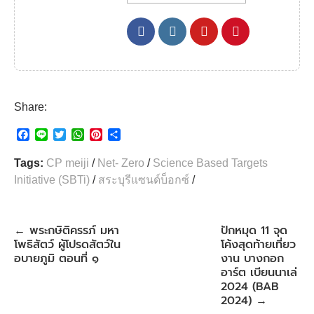
Share:
F
L
T
W
P
S
a
i
w
h
i
h
c
n
i
a
n
a
Tags:
CP meiji
/
Net- Zero
/
Science Based Targets
e
e
t
t
t
r
Initiative (SBTi)
/
สระบุรีแซนด์บ็อกซ์
/
b
t
s
e
e
o
e
A
r
o
r
p
e
k
p
s
พระกษิติครรภ์ มหา
ปักหมุด 11 จุด
←
t
โพธิสัตว์ ผู้โปรดสัตว์ใน
โค้งสุดท้ายเที่ยว
อบายภูมิ ตอนที่ ๑
งาน บางกอก
อาร์ต เบียนนาเล่
2024 (BAB
2024)
→