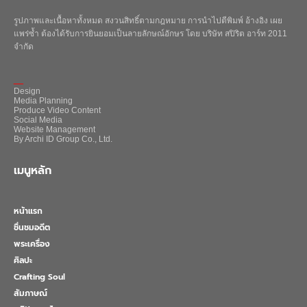
รูปภาพและเนื้อหาทั้งหมด สงวนสิทธิ์ตามกฎหมาย การนำไปตีพิมพ์ อ้างอิง เผย
แพร่ซ้ำ ต้องได้รับการยินยอมเป็นลายลักษณ์อักษร โดย บริษัท สปิริต อาร์ท 2011
จำกัด
_
Design
Media Planning
Produce Video Content
Social Media
Website Management
By Archi ID Group Co., Ltd.
เมนูหลัก
หน้าแรก
ชื่นชมอดีต
พระเครื่อง
ศิลปะ
Crafting Soul
สัมภาษณ์