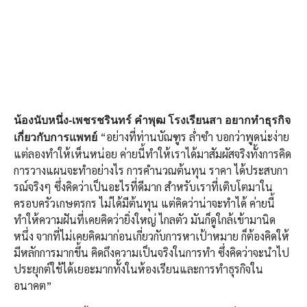
น้องนับหนึ่ง-เพชรชรินทร์ คำพุฒ โรงเรียนสา อยากทำธุรกิจ
“อย่างที่ท่านบัณฑูร ล่ำซำ บอกว่าพูดน่ะง่าย
เกี่ยวกับการแพทย์
แต่ลองทำให้เห็นหน่อย ค่ายนี้ทำให้เราได้มาสัมผัสจริงทั้งการคิด
การวางแผนจะทำอย่างไร การคำนวณต้นทุน ราคา ได้ประสบกา
รณ์จริงๆ ซึ่งคิดว่าเป็นอะไรที่ดีมาก สำหรับเราที่เติบโตมาใน
ครอบครัวเกษตรกร ไม่ได้มีต้นทุน แต่คิดว่าน่าจะทำได้ ค่ายนี้
ทำให้ความฝันที่เคยคิดว่ายิ่งใหญ่ ไกลตัว มันก็ดูใกล้เข้ามานิด
หนึ่ง จากที่ไม่เคยคิดมาก่อนเกี่ยวกับการหาเป้าหมาย ก็ต้องคิดให้
มีหลักการมากขึ้น คิดถึงความเป็นจริงในการทำ ซึ่งคิดว่าจะนำไป
ประยุกต์ใช้ได้เยอะมากทั้งในห้องเรียนและการทำธุรกิจใน
อนาคต”