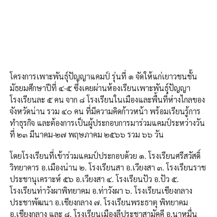
โครงการเพาะพันธุ์ปัญญาแคมป์ รุ่นที่ ๑ จัดให้แก่เยาวชนชั้น
มัธยมศึกษาปีที่ ๔-๕ ซึ่งเคยผ่านห้องเรียนเพาะพันธุ์ปัญญา
โรงเรียนละ ๕ คน จาก ๘ โรงเรียนในเมืองและพื้นที่ห่างไกลของ
จังหวัดน่าน รวม ๔๐ คน ที่มีความคิดก้าวหน้า พร้อมเรียนรู้การ
ทำธุรกิจ และต้องการเป็นผู้ประกอบการมาร่วมแคมป์ระหว่างวัน
ที่ ๒๓ มีนาคม-๒๗ พฤษภาคม ๒๕๖๖ รวม ๖๖ วัน
โดยโรงเรียนที่เข้าร่วมแคมป์ประกอบด้วย ๑. โรงเรียนศรีสวัสดิ์
วิทยาคาร อ.เมืองน่าน ๒. โรงเรียนสา อ.เวียงสา ๓. โรงเรียนราช
ประชานุเคราะห์ ๕๖ อ.เวียงสา ๔. โรงเรียนปัว อ.ปัว ๕.
โรงเรียนท่าวังผาพิทยาคม อ.ท่าวังผา ๖. โรงเรียนเชียงกลาง
ประชาพัฒนา อ.เชียงกลาง ๗. โรงเรียนพระธาตุ พิทยาคม
อ.เชียงกลาง และ ๘. โรงเรียนเมืองลีประชาสามัคคี อ.นาหมื่น