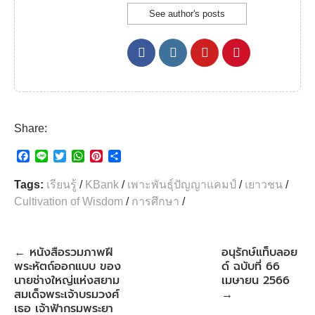
See author's posts
Share:
F
L
T
W
P
S
a
i
w
h
i
h
c
n
i
a
n
a
Tags:
เรียนรู้
/
KBank
/
เพาะพันธุ์ปัญญาแคมป์
/
เยาวชน
/
e
e
t
t
t
r
Cultivation of Wisdom
/
การศึกษา
/
b
t
s
e
e
o
e
A
r
o
r
p
e
k
p
s
หนังสือรวมภาพฝี
อนุรักษ์แท็บลอย
←
t
พระหัตถ์ออกแบบ ของ
ด์ ฉบับที่ 66
นายช่างใหญ่แห่งสยาม
เมษายน 2566
สมเด็จพระเจ้าบรมวงศ์
→
เธอ เจ้าฟ้ากรมพระยา