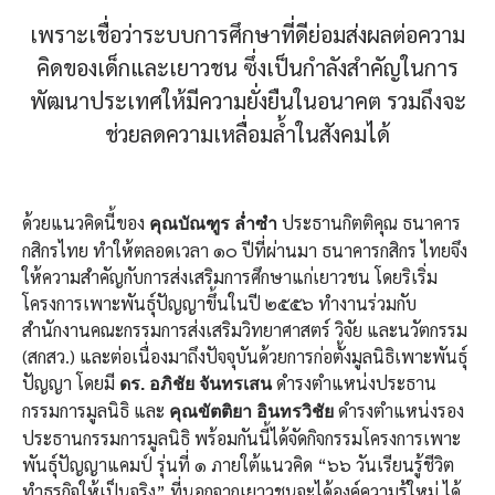
เพราะเชื่อว่าระบบการศึกษาที่ดีย่อมส่งผลต่อความ
คิดของเด็กและเยาวชน ซึ่งเป็นกำลังสำคัญในการ
พัฒนาประเทศให้มีความยั่งยืนในอนาคต รวมถึงจะ
ช่วยลดความเหลื่อมล้ำในสังคมได้
ด้วยแนวคิดนี้ของ
ประธานกิตติคุณ ธนาคาร
คุณบัณฑูร ล่ำซำ
กสิกรไทย ทำให้ตลอดเวลา ๑๐ ปีที่ผ่านมา ธนาคารกสิกร ไทยจึง
ให้ความสำคัญกับการส่งเสริมการศึกษาแก่เยาวชน โดยริเริ่ม
โครงการเพาะพันธุ์ปัญญาขึ้นในปี ๒๕๕๖ ทำงานร่วมกับ
สำนักงานคณะกรรมการส่งเสริมวิทยาศาสตร์ วิจัย และนวัตกรรม
(สกสว.) และต่อเนื่องมาถึงปัจจุบันด้วยการก่อตั้งมูลนิธิเพาะพันธุ์
ปัญญา โดยมี
ดำรงตำแหน่งประธาน
ดร. อภิชัย จันทรเสน
กรรมการมูลนิธิ และ
ดำรงตำแหน่งรอง
คุณขัตติยา อินทรวิชัย
ประธานกรรมการมูลนิธิ พร้อมกันนี้ได้จัดกิจกรรมโครงการเพาะ
พันธุ์ปัญญาแคมป์ รุ่นที่ ๑ ภายใต้แนวคิด “๖๖ วันเรียนรู้ชีวิต
ทำธุรกิจให้เป็นจริง” ที่นอกจากเยาวชนจะได้องค์ความรู้ใหม่ ได้