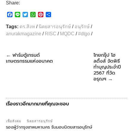
Share:
F
L
T
W
P
S
a
i
w
h
i
h
c
n
i
a
n
a
Tags:
ดร.สิงห
/
นิตยสารอนุรักษ์
/
อนุรักษ์
/
e
e
t
t
t
r
anurakmagazine
/
RISC
/
MQDC
/
#dtgo
/
b
t
s
e
e
o
e
A
r
o
r
p
e
k
p
s
ฟาร์มตู้เทรนด์
ไทยกรุ๊ป โฮ
←
t
เกษตรกรรมแห่งอนาคต
ลดิ้งส์ จัดพิธี
ทำบุญประจำปี
2567 ที่วัด
อรุณฯ
→
เรื่องราวอีกมากมายที่คุณจะชอบ
เพื่อสังคม
นิตยสารอนุรักษ์
รองผู้ว่ากรุงเทพมหานคร รับมอบนิตยสารอนุรักษ์