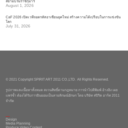
สยามบรมราชกุมารี
August 1, 2026
CaF 2026 เปิดเวทีถอดรหัสอาเซียนยุคใหม่ สร้างความได้เปรียบในการแข่งขัน
โลก
July 31, 2026
© 2021 Copyright SPIRIT ART 2011 CO.,LTD. All Rights Reserved.
รูปภาพและเนื้อหาทั้งหมด สงวนสิทธิ์ตามกฎหมาย การนำไปตีพิมพ์ อ้างอิง เผย
แพร่ซ้ำ ต้องได้รับการยินยอมเป็นลายลักษณ์อักษร โดย บริษัท สปิริต อาร์ท 2011
จำกัด
_
Design
Media Planning
Produce Video Content