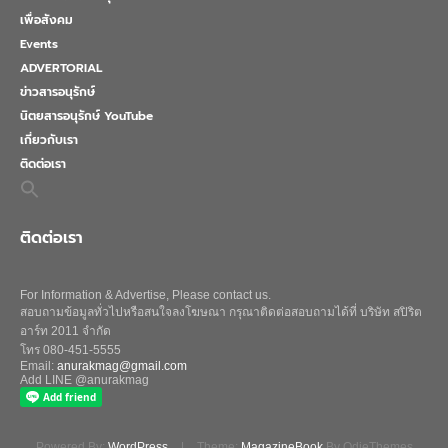
เพื่อสังคม
Events
ADVERTORIAL
ข่าวสารอนุรักษ์
นิตยสารอนุรักษ์ YouTube
เกี่ยวกับเรา
ติดต่อเรา
Search
for:
Search Button
ติดต่อเรา
For Information & Advertise, Please contact us.
สอบถามข้อมูลทั่วไปหรือสนใจลงโฆษณา กรุณาติดต่อสอบถามได้ที่ บริษัท สปิริต
อาร์ท 2011 จำกัด
โทร 080-451-5555
Email:
anurakmag@gmail.com
Add LINE @anurakmag
Powered By:
WordPress
|
Theme:
MagazineBook
By OdieThemes