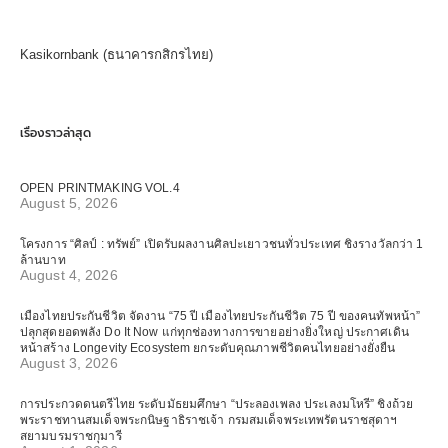
Kasikornbank (ธนาคารกสิกรไทย)
เรื่องราวล่าสุด
OPEN PRINTMAKING VOL.4
August 5, 2026
โครงการ “ศิลป์ : ทรัพย์” เปิดรับผลงานศิลปะเยาวชนทั่วประเทศ ชิงรางวัลกว่า 1
ล้านบาท
August 4, 2026
เมืองไทยประกันชีวิต จัดงาน “75 ปี เมืองไทยประกันชีวิต 75 ปี ของคนทัพหน้า”
ปลุกสุดยอดพลัง Do It Now แก่ทุกช่องทางการขายอย่างยิ่งใหญ่ ประกาศเดิน
หน้าสร้าง Longevity Ecosystem ยกระดับคุณภาพชีวิตคนไทยอย่างยั่งยืน
August 3, 2026
การประกวดดนตรีไทย ระดับมัธยมศึกษา “ประลองเพลง ประเลงมโหรี” ชิงถ้วย
พระราชทานสมเด็จพระกนิษฐาธิราชเจ้า กรมสมเด็จพระเทพรัตนราชสุดาฯ
สยามบรมราชกุมารี