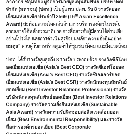
อาภากร ชอุ่มทอง ผู้จัดการฝ่ายผู้ลงทุนสัมพันธ์ บริษัท ปตท.
เป็นผู้แทน ปตท.
จำกัด (มหาชน) (ปตท.)
รับ
8 รางวัลยอด
th
เยี่ยมแห่งเอเชีย ประจำปี 2569
(
16
Asian Excellence
สะท้อนความโดดเด่นด้านการบริหารองค์กรในระดับ
Award)
สากลภายใต้หลักธรรมาภิบาล การสื่อสารกับผู้มีส่วนได้ส่วนเสีย
อย่างโปร่งใส และการดำเนินธุรกิจบนหลัก
“ความยั่งยืนอย่าง
ควบคู่กับการสร้างคุณค่าให้ชุมชน สังคม และสิ่งแวดล้อม
สมดุล”
ปตท. ได้รับรางวัลสูงสุดถึง 8 รางวัล ประกอบด้วย
รางวัลซีอีโอย
อดเยี่ยมแห่งเอเชีย (
Asia’s Best CEO) รางวัล
ซีเอฟโอยอด
เยี่ยมแห่งเอเชีย (
Asia’s Best CFO) รางวัลซีเอสอาร์ยอด
เยี่ยมแห่งเอเชีย (Asia’s Best CSR)
รางวัลนักลงทุนสัมพันธ์
ยอดเยี่ยม (
Best Investor Relations Professional) รางวัล
บริษัทนักลงทุนสัมพันธ์ยอดเยี่ยม
(
Best
Investor Relations
Company) รางวัลความยั่งยืนแห่งเอเชีย (Sustainable
Asia Award) รางวัลความ
รับผิดชอบต่อสิ่งแวดล้อมยอด
เยี่ยม (
Best Environmental Responsibility) และรางวัล
สื่อสารองค์กรยอดเยี่ยม (Best Corporate