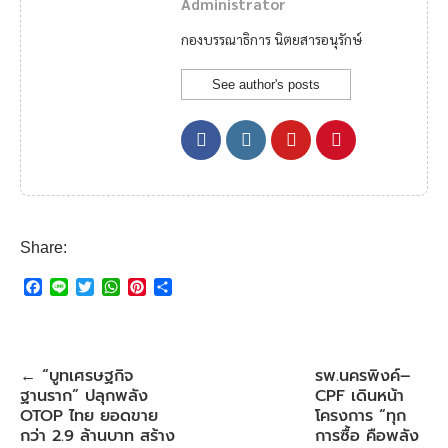
Administrator
กองบรรณาธิการ นิตยสารอนุรักษ์
See author's posts
Share:
F
L
T
W
P
S
a
i
w
h
i
h
c
n
i
a
n
a
e
e
t
t
t
r
b
t
s
e
e
“บูทเศรษฐกิจ
รพ.นครพิงค์–
←
o
e
A
r
ฐานราก” ปลุกพลัง
CPF เดินหน้า
o
r
p
e
k
p
s
OTOP ไทย ยอดขาย
โครงการ “ทุก
t
กว่า 2.9 ล้านบาท สร้าง
การซื้อ คือพลัง