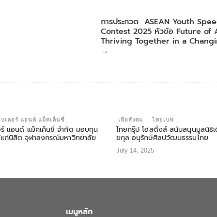
การประกวด ASEAN Youth Spee
Contest 2025 หัวข้อ Future of 
Thriving Together in a Chang
→
เบเคอร์ แอนด์ แม็คเค็นซี่
เพื่อสังคม
ไทยเบฟ
อร์ แอนด์ แม็คเค็นซี่ จำกัด มอบทุน
ไทยกรุ๊ป โฮลดิ้งส์ สนับสนุนมูลนิธ
้แก่นิสิต จุฬาลงกรณ์มหาวิทยาลัย
ยกุล อนุรักษ์ศิลปวัฒนธรรมไทย
July 14, 2025
เมนูหลัก