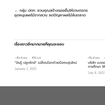
e
e
t
t
t
r
b
t
s
e
e
กลุ่ม ปตท. ชวนคุณสร้างรอยยิ้มให้เกษตรกร
←
o
e
A
r
อุดหนุนผลไม้จากสวน ลดปัญหาผลไม้ล้นตลาด
o
r
p
e
k
p
s
t
เรื่องราวอีกมากมายที่คุณจะชอบ
เพื่อสังคม
ซีพีเอฟ
เพื่อสังคม
“ปันรู้ ปลูกรักษ์” เปลี่ยนโลกด้วยมือคนรุ่นใหม่
บริษัท เบเค
การศึกษา ให
January 2, 2025
July 8, 2022