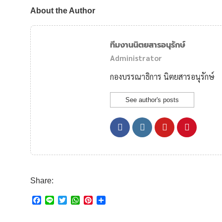
About the Author
ทีมงานนิตยสารอนุรักษ์
Administrator
กองบรรณาธิการ นิตยสารอนุรักษ์
See author's posts
Share:
F
L
T
W
P
S
a
i
w
h
i
h
c
n
i
a
n
a