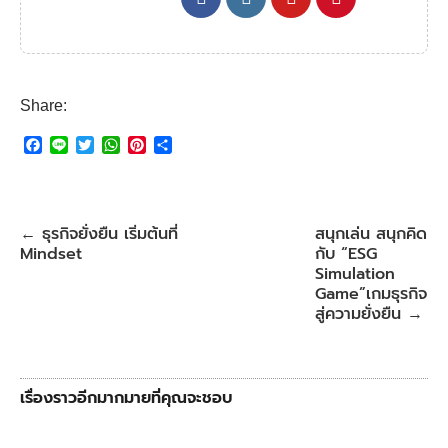
Share:
F
L
T
W
P
S
a
i
w
h
i
h
c
n
i
a
n
a
e
e
t
t
t
r
b
t
s
e
e
ธุรกิจยั่งยืน เริ่มต้นที่
สนุกเล่น สนุกคิด
←
o
e
A
r
Mindset
กับ “ESG
o
r
p
e
k
p
s
Simulation
t
Game”เกมธุรกิจ
สู่ความยั่งยืน
→
เรื่องราวอีกมากมายที่คุณจะชอบ