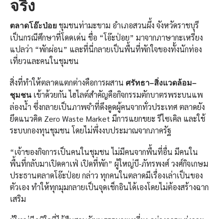
จริง
ชุมชนท่ามะขาม อำเภอสวนผึ้ง จังหวัดราชบุรี
ตลาดโอ๊ะป่อย
เป็นกรณีศึกษาที่โดดเด่น ชื่อ “โอ๊ะป่อย” มาจากภาษากะเหรี่ยง
แปลว่า “พักผ่อน” และที่นี่กลายเป็นพื้นที่พักใจของทั้งนักท่อง
เที่ยวและคนในชุมชน
สิ่งที่ทำให้ตลาดแตกต่างคือการผสาน
ศรัทธา
–สิ่งแวดล้อม–
เข้าด้วยกัน ไฮไลต์สำคัญคือกิจกรรมตักบาตรพระบนแพ
ชุมชน
ล่องน้ำ ซึ่งกลายเป็นภาพจำที่ดึงดูดผู้คนจากทั่วประเทศ ตลาดยัง
ยึดแนวคิด Zero Waste Market มีการแยกขยะ รีไซเคิล และใช้
ระบบกองทุนชุมชน โดยไม่พึ่งงบประมาณจากภาครัฐ
“เจ้าของกิจการเป็นคนในชุมชน ไม่มีคนจากพื้นที่อื่น มีคนใน
พื้นที่กลับมาเปิดคาเฟ่ เปิดที่พัก” ผู้ใหญ่บี-ภัทรพงศ์ วงศ์กิจเกษม
ประธานตลาดโอ๊ะป่อย กล่าว ทุกคนในตลาดมีเรื่องเล่าเป็นของ
ตัวเอง ทำให้ทุกมุมกลายเป็นจุดเช็กอินได้เองโดยไม่ต้องสร้างฉาก
เสริม