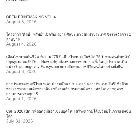
เรื่องราวล่าสุด
OPEN PRINTMAKING VOL.4
August 5, 2026
โครงการ “ศิลป์ : ทรัพย์” เปิดรับผลงานศิลปะเยาวชนทั่วประเทศ ชิงรางวัลกว่า 1
ล้านบาท
August 4, 2026
เมืองไทยประกันชีวิต จัดงาน “75 ปี เมืองไทยประกันชีวิต 75 ปี ของคนทัพหน้า”
ปลุกสุดยอดพลัง Do It Now แก่ทุกช่องทางการขายอย่างยิ่งใหญ่ ประกาศเดิน
หน้าสร้าง Longevity Ecosystem ยกระดับคุณภาพชีวิตคนไทยอย่างยั่งยืน
August 3, 2026
การประกวดดนตรีไทย ระดับมัธยมศึกษา “ประลองเพลง ประเลงมโหรี” ชิงถ้วย
พระราชทานสมเด็จพระกนิษฐาธิราชเจ้า กรมสมเด็จพระเทพรัตนราชสุดาฯ
สยามบรมราชกุมารี
August 1, 2026
CaF 2026 เปิดเวทีถอดรหัสอาเซียนยุคใหม่ สร้างความได้เปรียบในการแข่งขัน
โลก
July 31, 2026