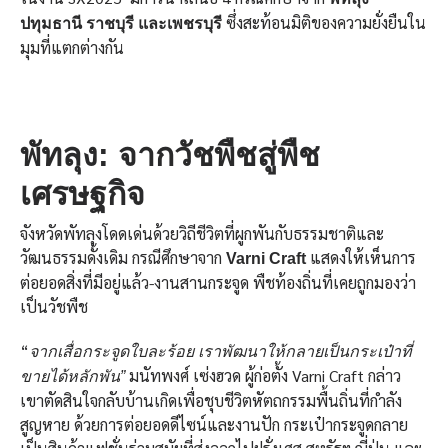
ซึ่งสะท้อนมิติของความยั่งยืนใน
ปทุมธานี ราชบุรี และเพชรบุรี
มุมที่แตกต่างกัน
พัทลุง: จากวัชพืชสู่พืช
เศรษฐกิจ
จังหวัดพัทลุงโดดเด่นด้วยวิถีชีวิตที่ผูกพันกับธรรมชาติและ
วัฒนธรรมดั้งเดิม กรณีศึกษาจาก
แสดงให้เห็นการ
Varni Craft
ต่อยอดสิ่งที่มีอยู่แล้ว-งานสานกระจูด พืชท้องถิ่นที่เคยถูกมองว่า
เป็นวัชพืช
“
จากเสื่อกระจูดใบละร้อย เราพัฒนาให้กลายเป็นกระเป๋าที่
มนัทพงศ์ เซ่งฮวด ผู้ก่อตั้ง Varni Craft กล่าว
ขายได้หลักพัน”
เขาตัดสินใจกลับบ้านเกิดเพื่อชุบชีวิตหัตถกรรมพื้นถิ่นที่กำลัง
สูญหาย ด้วยการต่อยอดดีไซน์และงานปัก กระเป๋ากระจูดกลาย