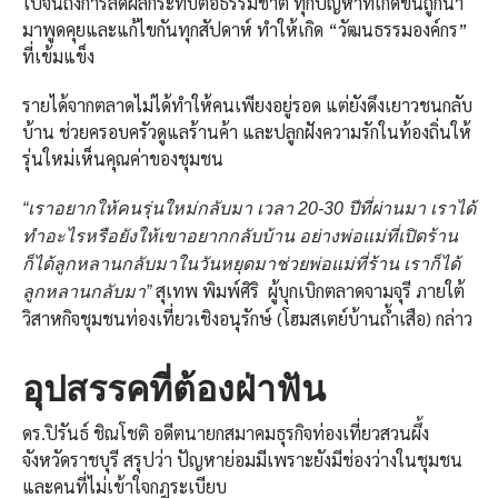
ไปจนถึงการลดผลกระทบต่อธรรมชาติ ทุกปัญหาที่เกิดขึ้นถูกนำ
มาพูดคุยและแก้ไขกันทุกสัปดาห์ ทำให้เกิด “วัฒนธรรมองค์กร”
ที่เข้มแข็ง
รายได้จากตลาดไม่ได้ทำให้คนเพียงอยู่รอด แต่ยังดึงเยาวชนกลับ
บ้าน ช่วยครอบครัวดูแลร้านค้า และปลูกฝังความรักในท้องถิ่นให้
รุ่นใหม่เห็นคุณค่าของชุมชน
“เราอยากให้คนรุ่นใหม่กลับมา เวลา
20-30 ปีที่ผ่านมา เราได้
ทำอะไรหรือยังให้เขาอยากกลับบ้าน อย่างพ่อแม่ที่เปิดร้าน
ก็ได้ลูกหลานกลับมาในวันหยุดมาช่วยพ่อแม่ที่ร้าน เราก็ได้
สุเทพ พิมพ์ศิริ ผู้บุกเบิกตลาดจามจุรี ภายใต้
ลูกหลานกลับมา”
วิสาหกิจชุมชนท่องเที่ยวเชิงอนุรักษ์ (โฮมสเตย์บ้านถ้ำเสือ) กล่าว
อุปสรรคที่ต้องฝ่าฟัน
ดร.ปิรันธ์ ชิณโชติ อดีตนายกสมาคมธุรกิจท่องเที่ยวสวนผึ้ง
จังหวัดราชบุรี สรุปว่า ปัญหาย่อมมีเพราะยังมีช่องว่างในชุมชน
และคนที่ไม่เข้าใจกฎระเบียบ