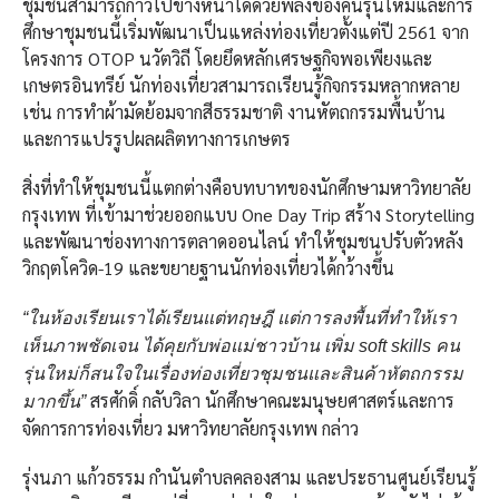
ชุมชนสามารถก้าวไปข้างหน้าได้ด้วยพลังของคนรุ่นใหม่และการ
ศึกษาชุมชนนี้เริ่มพัฒนาเป็นแหล่งท่องเที่ยวตั้งแต่ปี 2561 จาก
โครงการ OTOP นวัตวิถี โดยยึดหลักเศรษฐกิจพอเพียงและ
เกษตรอินทรีย์ นักท่องเที่ยวสามารถเรียนรู้กิจกรรมหลากหลาย
เช่น การทำผ้ามัดย้อมจากสีธรรมชาติ งานหัตถกรรมพื้นบ้าน
และการแปรรูปผลผลิตทางการเกษตร
สิ่งที่ทำให้ชุมชนนี้แตกต่างคือบทบาทของนักศึกษามหาวิทยาลัย
กรุงเทพ ที่เข้ามาช่วยออกแบบ One Day Trip สร้าง Storytelling
และพัฒนาช่องทางการตลาดออนไลน์ ทำให้ชุมชนปรับตัวหลัง
วิกฤตโควิด-19 และขยายฐานนักท่องเที่ยวได้กว้างขึ้น
“ในห้องเรียนเราได้เรียนแต่ทฤษฎี แต่การลงพื้นที่ทำให้เรา
เห็นภาพชัดเจน ได้คุยกับพ่อแม่ชาวบ้าน เพิ่ม
soft skills คน
รุ่นใหม่ก็สนใจในเรื่องท่องเที่ยวชุมชนและสินค้าหัตถกรรม
สรศักดิ์ กลับวิลา นักศึกษาคณะมนุษยศาสตร์และการ
มากขึ้น”
จัดการการท่องเที่ยว มหาวิทยาลัยกรุงเทพ กล่าว
รุ่งนภา แก้วธรรม กำนันตำบลคลองสาม และประธานศูนย์เรียนรู้