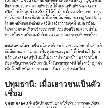
เป็นสินค้าแฟชั่นร่วมสมัยที่ส่งออกไปฝรั่งเศส สหรัฐฯ ญี่ปุ่น และ
อีกหลายประเทศ ความสำเร็จไม่ได้หยุดแค่สินค้า Varni Craft
เปิดบ้านเป็นศูนย์การเรียนรู้ ให้นักท่องเที่ยวมาเรียนสานกระจูด
ทำเวิร์กชอป และซึมซับวิถีชีวิตท้องถิ่น ต่อมาขยายสู่ Varni Stay
โฮมสเตย์ที่ตกแต่งด้วยเฟอร์นิเจอร์จากกระจูดทั้งหมด พร้อม
โปรแกรมท่องเที่ยวเชิงธรรมชาติ เช่น ล่องเรือชมควายน้ำใน
ทะเลน้อย ชมบัวแดงนับล้านดอก และถอนกระจูดกับชาวบ้าน
มนัทพงศ์ยอมรับว่าช่วงแรกหาช่างสานที่
แต่เส้นทางไม่ราบรื่น
มีฝีมือยากมาก “เราต้องฟื้นฟูทักษะคนรุ่นเก่าที่เลิกสานไปนาน
แล้ว และสอนคนรุ่นใหม่ที่ไม่อยากทำงานหนัก” นอกจากนี้ ยัง
ต้องเผชิญการแข่งขันจากสินค้าจีนราคาถูก ทำให้ต้องสร้างมูลค่า
เพิ่มด้วยดีไซน์และการบอกเล่าเรื่องราวอย่างต่อเนื่อง
ปทุมธานี: เมื่อเยาวชนเป็นตัว
เชื่อม
จังหวัดปทุมธานี แสดงให้เห็นว่าการท่องเที่ยว
ชุมชนคลอง 3