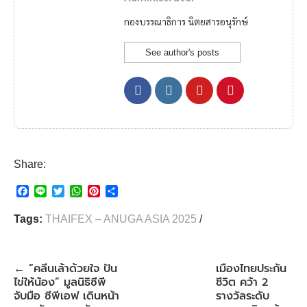
กองบรรณาธิการ นิตยสารอนุรักษ์
See author's posts
Share:
F
L
T
W
P
S
a
i
w
h
i
h
c
n
i
a
n
a
Tags:
THAIFEX – ANUGA ASIA 2025
/
e
e
t
t
t
r
b
t
s
e
e
o
e
A
r
o
r
p
e
“คลีนเล้าด้วยใจ ปัน
เมืองไทยประกัน
←
k
p
s
ไข่ให้น้อง” มูลนิธิซีพี
ชีวิต คว้า 2
t
จับมือ ซีพีเอฟ เดินหน้า
รางวัลระดับ