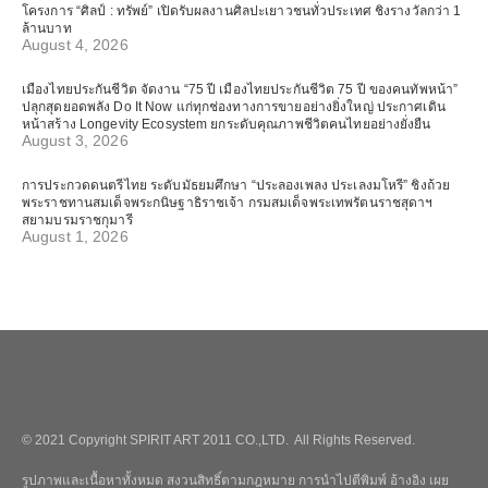
โครงการ “ศิลป์ : ทรัพย์” เปิดรับผลงานศิลปะเยาวชนทั่วประเทศ ชิงรางวัลกว่า 1
ล้านบาท
August 4, 2026
เมืองไทยประกันชีวิต จัดงาน “75 ปี เมืองไทยประกันชีวิต 75 ปี ของคนทัพหน้า”
ปลุกสุดยอดพลัง Do It Now แก่ทุกช่องทางการขายอย่างยิ่งใหญ่ ประกาศเดิน
หน้าสร้าง Longevity Ecosystem ยกระดับคุณภาพชีวิตคนไทยอย่างยั่งยืน
August 3, 2026
การประกวดดนตรีไทย ระดับมัธยมศึกษา “ประลองเพลง ประเลงมโหรี” ชิงถ้วย
พระราชทานสมเด็จพระกนิษฐาธิราชเจ้า กรมสมเด็จพระเทพรัตนราชสุดาฯ
สยามบรมราชกุมารี
August 1, 2026
© 2021 Copyright SPIRIT ART 2011 CO.,LTD. All Rights Reserved.
รูปภาพและเนื้อหาทั้งหมด สงวนสิทธิ์ตามกฎหมาย การนำไปตีพิมพ์ อ้างอิง เผย